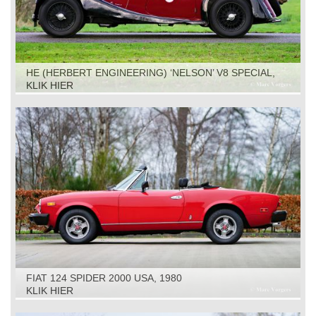
HE (HERBERT ENGINEERING) ‘NELSON’ V8 SPECIAL,
1931
KLIK HIER
FIAT 124 SPIDER 2000 USA, 1980
KLIK HIER