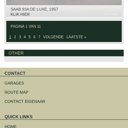
SAAB 93A DE LUXE, 1957
KLIK HIER
PAGINA 1 VAN 11
1
2
3
4
5
6
7
VOLGENDE
LAATSTE »
OTHER
CONTACT
Navigatie
overslaan
GARAGES
ROUTE MAP
CONTACT EIGENAAR
QUICK LINKS
Navigatie
overslaan
HOME