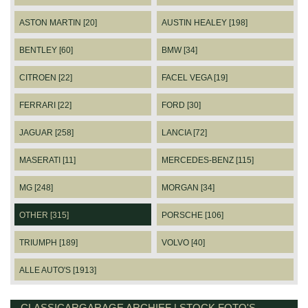
ASTON MARTIN [20]
AUSTIN HEALEY [198]
BENTLEY [60]
BMW [34]
CITROEN [22]
FACEL VEGA [19]
FERRARI [22]
FORD [30]
JAGUAR [258]
LANCIA [72]
MASERATI [11]
MERCEDES-BENZ [115]
MG [248]
MORGAN [34]
OTHER [315]
PORSCHE [106]
TRIUMPH [189]
VOLVO [40]
ALLE AUTO'S [1913]
CLASSICARGARAGE ARCHIEF | STOCK FOTO'S