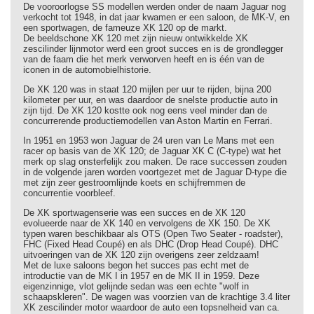
De vooroorlogse SS modellen werden onder de naam Jaguar nog
verkocht tot 1948, in dat jaar kwamen er een saloon, de MK-V, en
een sportwagen, de fameuze XK 120 op de markt.
De beeldschone XK 120 met zijn nieuw ontwikkelde XK
zescilinder lijnmotor werd een groot succes en is de grondlegger
van de faam die het merk verworven heeft en is één van de
iconen in de automobielhistorie.
De XK 120 was in staat 120 mijlen per uur te rijden, bijna 200
kilometer per uur, en was daardoor de snelste productie auto in
zijn tijd. De XK 120 kostte ook nog eens veel minder dan de
concurrerende productiemodellen van Aston Martin en Ferrari.
In 1951 en 1953 won Jaguar de 24 uren van Le Mans met een
racer op basis van de XK 120; de Jaguar XK C (C-type) wat het
merk op slag onsterfelijk zou maken. De race successen zouden
in de volgende jaren worden voortgezet met de Jaguar D-type die
met zijn zeer gestroomlijnde koets en schijfremmen de
concurrentie voorbleef.
De XK sportwagenserie was een succes en de XK 120
evolueerde naar de XK 140 en vervolgens de XK 150. De XK
typen waren beschikbaar als OTS (Open Two Seater - roadster),
FHC (Fixed Head Coupé) en als DHC (Drop Head Coupé). DHC
uitvoeringen van de XK 120 zijn overigens zeer zeldzaam!
Met de luxe saloons begon het succes pas echt met de
introductie van de MK I in 1957 en de MK II in 1959. Deze
eigenzinnige, vlot gelijnde sedan was een echte "wolf in
schaapskleren". De wagen was voorzien van de krachtige 3.4 liter
XK zescilinder motor waardoor de auto een topsnelheid van ca.