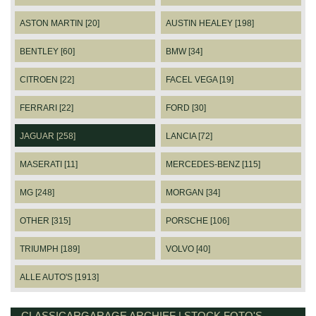
ASTON MARTIN [20]
AUSTIN HEALEY [198]
BENTLEY [60]
BMW [34]
CITROEN [22]
FACEL VEGA [19]
FERRARI [22]
FORD [30]
JAGUAR [258]
LANCIA [72]
MASERATI [11]
MERCEDES-BENZ [115]
MG [248]
MORGAN [34]
OTHER [315]
PORSCHE [106]
TRIUMPH [189]
VOLVO [40]
ALLE AUTO'S [1913]
CLASSICARGARAGE ARCHIEF | STOCK FOTO'S