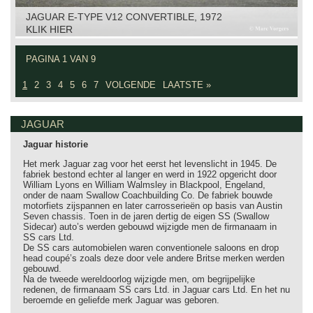
JAGUAR E-TYPE V12 CONVERTIBLE, 1972
KLIK HIER
PAGINA 1 VAN 9
1
2
3
4
5
6
7
VOLGENDE
LAATSTE »
JAGUAR
Jaguar historie
Het merk Jaguar zag voor het eerst het levenslicht in 1945. De
fabriek bestond echter al langer en werd in 1922 opgericht door
William Lyons en William Walmsley in Blackpool, Engeland,
onder de naam Swallow Coachbuilding Co. De fabriek bouwde
motorfiets zijspannen en later carrosserieën op basis van Austin
Seven chassis. Toen in de jaren dertig de eigen SS (Swallow
Sidecar) auto’s werden gebouwd wijzigde men de firmanaam in
SS cars Ltd.
De SS cars automobielen waren conventionele saloons en drop
head coupé’s zoals deze door vele andere Britse merken werden
gebouwd.
Na de tweede wereldoorlog wijzigde men, om begrijpelijke
redenen, de firmanaam SS cars Ltd. in Jaguar cars Ltd. En het nu
beroemde en geliefde merk Jaguar was geboren.