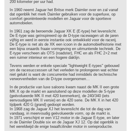
200 kilometer per uur had.
In 1960 neemt Jaguar het Britse merk Daimler over en zal vanaf
dat ogenblik het merk Daimler gebruiken voor de superluxe, op
comfort georiënteerde modellen en Jaguar voor de sportieve
automobielen.
In 1961 zag de beroemde Jaguar XK E (E-type) het levenslicht.
De E-type was geïnspireerd op de D-type racewagen uit de jaren
vijftig en werd in eerste instantie ook ontwikkeld voor de racerij.
De E-type is net als de XK een icoon in de automobielhistorie met
een bijna onaards fraaie vormgeving en uitmuntende techniek. De
E-type verscheen als OTS (roadster), FHC en als FHC 2+2 met
een ruimer interieur en een hogere daklijn.
Tevens werden er enkele speciale "lightweight E-types" gebouwd
om de racesuccessen uit het verleden te prolongeren wat echter
niet gelukt is want de concurrentie had inmiddels de technische
verworvenheden van de D-type overgenomen…
In de productie van luxe saloons kwam naast de MK II een grote
MK X op de markt en aansluitend op deze modellen de S-type
(geëvolueerde MK II met 420 kenmerken), de 240/340 (iets
eenvoudigere MK II versie) en de 420 serie. De MK X in het 420
tijdperk 420 G (grand) gedoopt worden.
In 1968 zag de Jaguar XJ het levenslicht die tot de dag van
vandaag, in meervoudig geëvolueerde vorm, op de markt is.
In 1971 verschijnt er een V12 motor in de Jaguar E-type, en later
in de Daimler Double six en de Jaguar XJ 12. Op dat ogenblik is
het wereldwijd de enige twaalfcilinder motor in serieproductie.