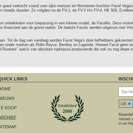
goed verkocht vooral zeer rijke mensen en filmsterren kochten Facel Vega's.
n steeds duurder. Zo volgden na de FV-1, de FV-2 t/m FV-4, HK 500, Exellence,
motor ontwikkelen voor toepassing in een kleiner model, de Facellia. Deze mot
ims financieel aan de grond raakte. De laatste Facels werden uitgerust met Vol
taan. Tot de dag van vandaag worden Facel Vega's door liefhebbers gekoester
ren onder merken als Rolls-Royce, Bentley en Lagonda. Hoewel Facel geen 
d Routiers" auto's van absolute topklasse produceerde die ook nu nog diepe 
QUICK LINKS
INSCH
avigatie
verslaan
HOME
NIEUWS
GB
TE KOOP
Maandeli
ARCHIEF
nieuws e
in en bl
SITEMAP