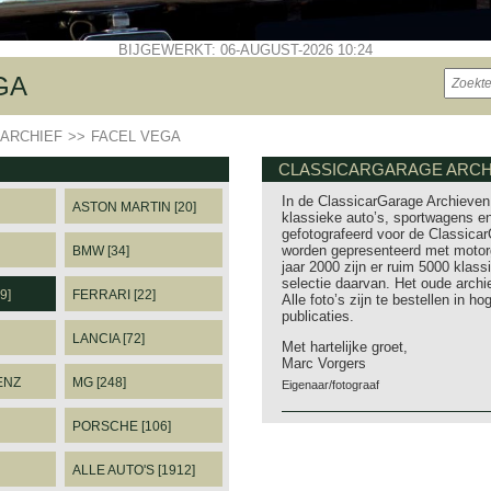
BIJGEWERKT: 06-AUGUST-2026 10:24
GA
ARCHIEF
>>
FACEL VEGA
CLASSICARGARAGE ARCHI
In de ClassicarGarage Archieven 
ASTON MARTIN [20]
klassieke auto’s, sportwagens en
gefotografeerd voor de Classicar
worden gepresenteerd met motorg
BMW [34]
jaar 2000 zijn er ruim 5000 klass
selectie daarvan. Het oude archi
9]
FERRARI [22]
Alle foto’s zijn te bestellen in 
publicaties.
LANCIA [72]
Met hartelijke groet,
Marc Vorgers
ENZ
MG [248]
Eigenaar/fotograaf
PORSCHE [106]
ALLE AUTO'S [1912]