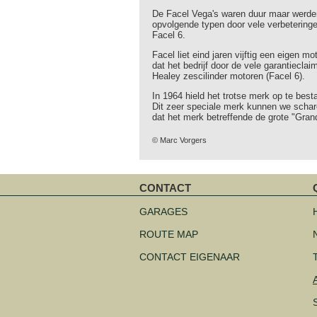
De Facel Vega's waren duur maar werden 
opvolgende typen door vele verbeteringe
Facel 6.
Facel liet eind jaren vijftig een eigen 
dat het bedrijf door de vele garantiecla
Healey zescilinder motoren (Facel 6).
In 1964 hield het trotse merk op te bes
Dit zeer speciale merk kunnen we scha
dat het merk betreffende de grote "Gran
© Marc Vorgers
CONTACT
Navigatie
N
overslaan
o
GARAGES
ROUTE MAP
CONTACT EIGENAAR