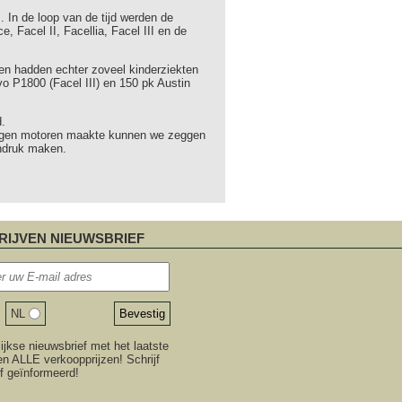
 In de loop van de tijd werden de
 Facel II, Facellia, Facel III en de
oren hadden echter zoveel kinderziekten
vo P1800 (Facel III) en 150 pk Austin
d.
eigen motoren maakte kunnen we zeggen
indruk maken.
RIJVEN NIEUWSBRIEF
NL
jkse nieuwsbrief met het laatste
n ALLE verkoopprijzen! Schrijf
ijf geïnformeerd!