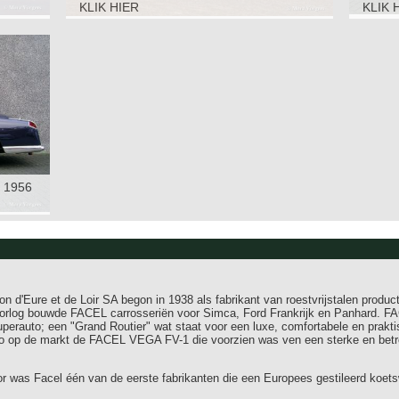
KLIK HIER
KLIK 
 1956
n d'Eure et de Loir SA begon in 1938 als fabrikant van roestvrijstalen produc
doorlog bouwde FACEL carrosseriën voor Simca, Ford Frankrijk en Panhard. F
erauto; een "Grand Routier" wat staat voor een luxe, comfortabele en prakti
o op de markt de FACEL VEGA FV-1 die voorzien was ven een sterke en bet
r was Facel één van de eerste fabrikanten die een Europees gestileerd koe