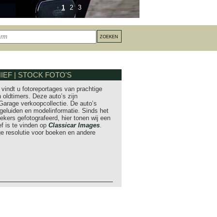
1
2
3
EF | STOCK FOTO'S
vindt u fotoreportages van prachtige
 oldtimers. Deze auto’s zijn
Garage verkoopcollectie. De auto’s
eluiden en modelinformatie. Sinds het
iekers gefotografeerd, hier tonen wij een
ef is te vinden op
Classicar Images
.
hoge resolutie voor boeken en andere