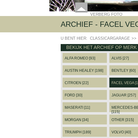
VERBERG FOTO
ARCHIEF - FACEL VE
U BENT HIER:
CLASSICARGARAGE
>>
BEKIJK HET ARCHIEF OP MERK
ALFA ROMEO [93]
ALVIS [27]
AUSTIN HEALEY [198]
BENTLEY [60]
CITROEN [22]
FACEL VEGA [1
FORD [30]
JAGUAR [257]
MASERATI [11]
MERCEDES-B
[115]
MORGAN [34]
OTHER [315]
TRIUMPH [189]
VOLVO [40]