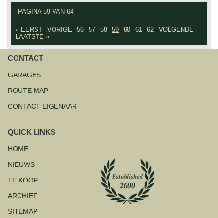
PAGINA 59 VAN 64
« EERST
VORIGE
56
57
58
59
60
61
62
VOLGENDE
LAATSTE »
CONTACT
Navigatie
overslaan
GARAGES
ROUTE MAP
CONTACT EIGENAAR
QUICK LINKS
Navigatie
overslaan
HOME
NIEUWS
TE KOOP
ARCHIEF
SITEMAP