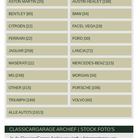
ASTON MARTIN [20]
AUSTIN HEALEY [198]
BENTLEY [60]
BMW [34]
CITROEN [22]
FACEL VEGA [19]
FERRARI [22]
FORD [30]
JAGUAR [258]
LANCIA [72]
MASERATI [11]
MERCEDES-BENZ [115]
MG [248]
MORGAN [34]
OTHER [315]
PORSCHE [106]
TRIUMPH [189]
VOLVO [40]
ALLE AUTO'S [1913]
CLASSICARGARAGE ARCHIEF | STOCK FOTO'S