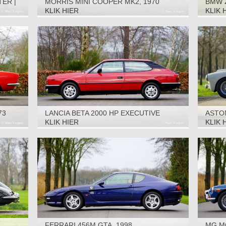
ER |
MORRIS MINI COOPER MK2, 1970
BMW 
EDITI
KLIK HIER
KLIK 
73
LANCIA BETA 2000 HP EXECUTIVE
ASTON
VOLUMEX, 1984
KLIK HIER
KLIK 
FERRARI 456M GTA, 1998
MG M