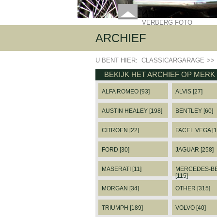
VERBERG FOTO
ARCHIEF
U BENT HIER:
CLASSICARGARAGE
>>
BEKIJK HET ARCHIEF OP MERK
ALFA ROMEO [93]
ALVIS [27]
AUSTIN HEALEY [198]
BENTLEY [60]
CITROEN [22]
FACEL VEGA [1
FORD [30]
JAGUAR [258]
MASERATI [11]
MERCEDES-B
[115]
MORGAN [34]
OTHER [315]
TRIUMPH [189]
VOLVO [40]