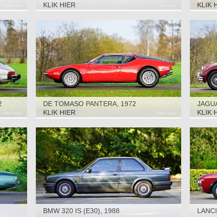
1965
KLIK HIER
KLIK 
2
DE TOMASO PANTERA, 1972
JAGUA
KLIK HIER
KLIK 
BMW 320 IS (E30), 1988
LANCI