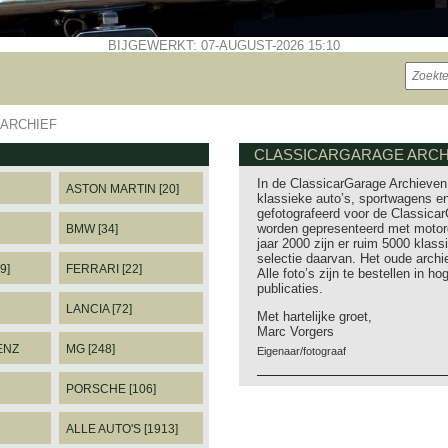
BIJGEWERKT: 07-AUGUST-2026 15:10
ARCHIEF
CLASSICARGARAGE ARCHI
In de ClassicarGarage Archieven 
ASTON MARTIN [20]
klassieke auto’s, sportwagens en
gefotografeerd voor de Classicar
worden gepresenteerd met motorg
BMW [34]
jaar 2000 zijn er ruim 5000 klass
selectie daarvan. Het oude archi
9]
FERRARI [22]
Alle foto’s zijn te bestellen in 
publicaties.
LANCIA [72]
Met hartelijke groet,
Marc Vorgers
ENZ
MG [248]
Eigenaar/fotograaf
PORSCHE [106]
ALLE AUTO'S [1913]