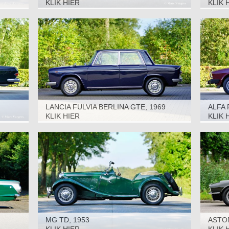
‘FANA
KLIK HIER
KLIK 
LANCIA FULVIA BERLINA GTE, 1969
ALFA
‘TRIN
KLIK HIER
KLIK 
MG TD, 1953
ASTON