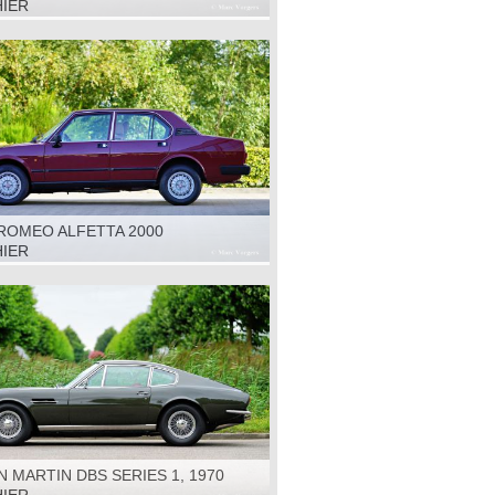
LONE’, 1971
HIER
 ROMEO ALFETTA 2000
TIGNANT’, 1984
HIER
 MARTIN DBS SERIES 1, 1970