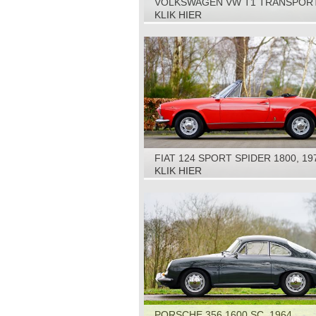
VOLKSWAGEN VW T1 TRANSPORT
BUS RESTORATION OBJECT, 1961
KLIK HIER
FIAT 124 SPORT SPIDER 1800, 19
KLIK HIER
PORSCHE 356 1600 SC, 1964