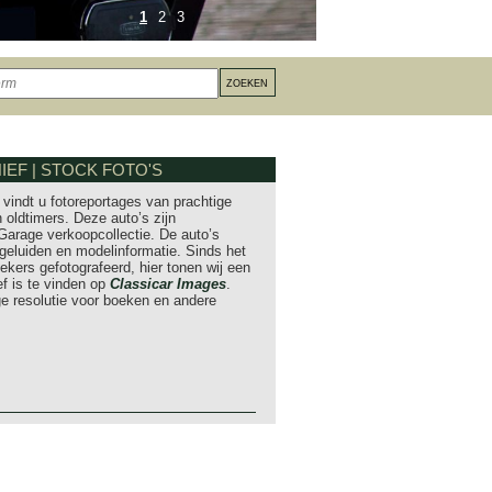
1
2
3
EF | STOCK FOTO'S
vindt u fotoreportages van prachtige
 oldtimers. Deze auto’s zijn
Garage verkoopcollectie. De auto’s
eluiden en modelinformatie. Sinds het
iekers gefotografeerd, hier tonen wij een
ef is te vinden op
Classicar Images
.
hoge resolutie voor boeken en andere