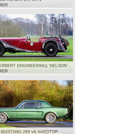
HIER
ERBERT ENGINEERING) ‘NELSON’
ECIAL, 1931
HIER
 MUSTANG 289 V8 HARDTOP,