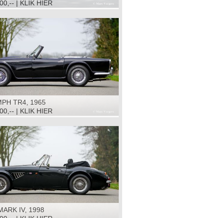
00,-- | KLIK HIER
PH TR4, 1965
00,-- | KLIK HIER
ARK IV, 1998