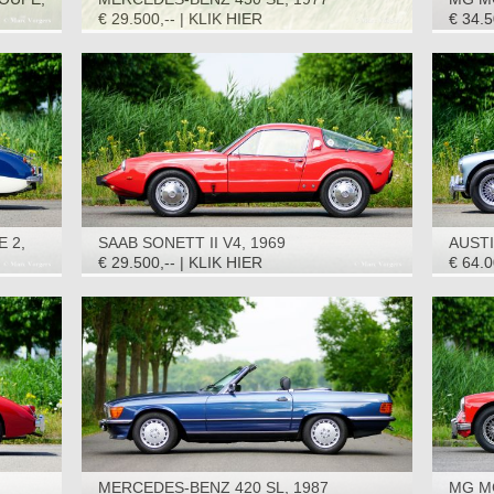
€ 29.500,-- | KLIK HIER
€ 34.5
E 2,
SAAB SONETT II V4, 1969
AUSTI
1965
€ 29.500,-- | KLIK HIER
€ 64.0
MERCEDES-BENZ 420 SL, 1987
MG M