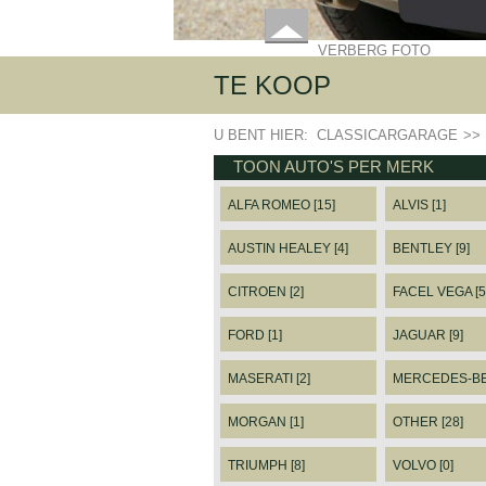
VERBERG FOTO
TE KOOP
U BENT HIER:
CLASSICARGARAGE
>>
TOON AUTO'S PER MERK
ALFA ROMEO [15]
ALVIS [1]
AUSTIN HEALEY [4]
BENTLEY [9]
CITROEN [2]
FACEL VEGA [5
FORD [1]
JAGUAR [9]
MASERATI [2]
MERCEDES-BEN
MORGAN [1]
OTHER [28]
TRIUMPH [8]
VOLVO [0]