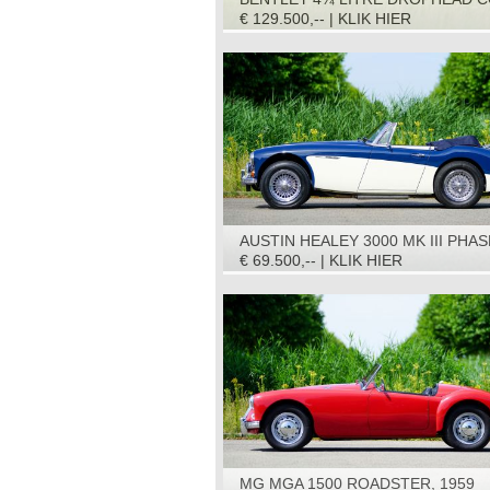
1936
€ 129.500,-- | KLIK HIER
AUSTIN HEALEY 3000 MK III PHAS
1967
€ 69.500,-- | KLIK HIER
MG MGA 1500 ROADSTER, 1959