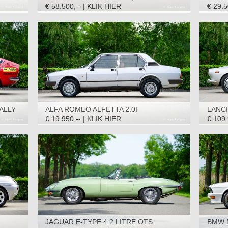
€ 58.500,-- | KLIK HIER
€ 29.5
ALLY
ALFA ROMEO ALFETTA 2.0I
LANCI
QUADRIFOGLIO ORO, 1983
3C CO
€ 19.950,-- | KLIK HIER
€ 109.
JAGUAR E-TYPE 4.2 LITRE OTS
BMW M