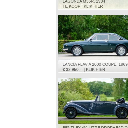
LAGONDA M35R, 1934
TE KOOP | KLIK HIER
LANCIA FLAVIA 2000 COUPÉ, 1969
€ 32.950,-- | KLIK HIER
BENTLEY 4¼ LITRE DROPHEAD C