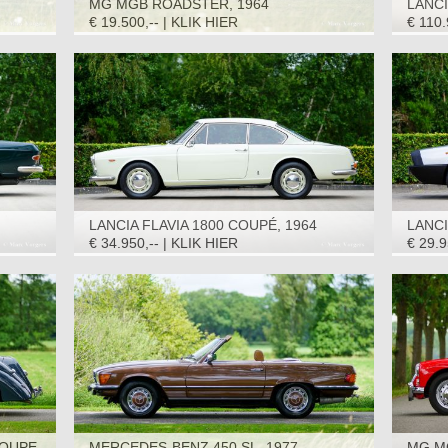
MG MGB ROADSTER, 1964
LANCI
1964
€ 19.500,-- | KLIK HIER
€ 110.
LANCIA FLAVIA 1800 COUPÉ, 1964
LANC
€ 34.950,-- | KLIK HIER
€ 29.9
OUPE,
MERCEDES-BENZ 450 SL, 1977
MG M