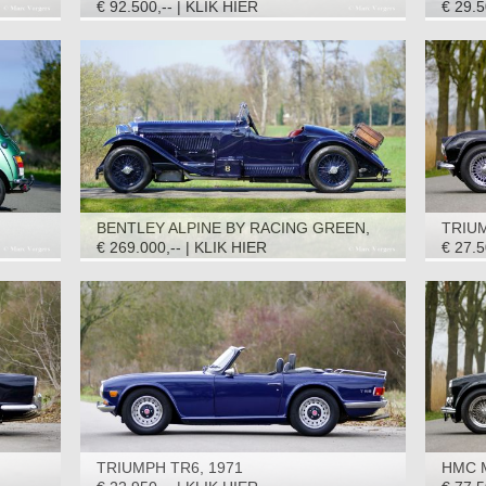
(ROADSTER) S2, 1969
€ 92.500,-- | KLIK HIER
€ 29.5
BENTLEY ALPINE BY RACING GREEN,
TRIUM
1950
€ 269.000,-- | KLIK HIER
€ 27.5
TRIUMPH TR6, 1971
HMC M