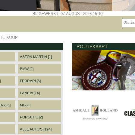
BIJGEWERKT: 07-AUGUST-2026 15:10
TE KOOP
ROUTEKAART
ASTON MARTIN [1]
BMW [2]
]
FERRARI [6]
LANCIA [14]
Z [6]
MG [8]
PORSCHE [2]
ALLE AUTO'S [124]