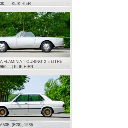
00,-- | KLIK HIER
A FLAMINIA ‘TOURING’ 2.8 LITRE
NVERTIBLE, 1966
950,-- | KLIK HIER
535I (E28), 1985