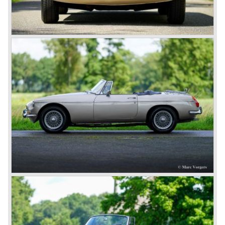
De vooroorlogse TB en de naoorlogse typen TC, TD en
TF met hun vooroorlogse vormgeving werden in 1955
opgevolgd door de MG A roadster die vanaf 1956 ook als
coupé leverbaar werd.
De succesvolle MG A werd in 1962 opgevolgd door de
nog succesvollere, strak en sierlijk gelijnde MG B. Ook dit
model vond zijn weg wederom grotendeels naar Amerika.
De MG B was leverbaar als roadster, en als 2+2 coupé
"GT" genaamd.
Doordat BMC de Austin Healey in 1967 uit productie had
genomen was er wederom behoefte aan een zescilinder
sportwagen uit de BMC stal waardoor eind 1967 de MG C
het levenslicht zag.
Dit was een MG B met een 145 pk. leverende Austin
zescilindermotor. De auto kon deze opvolging echter niet
waarmaken doordat de wegligging minder lichtvoetig was
dan die van een gewone vier cilinder MG B, en de
uitstraling niet van Austin Healey kaliber was. De motor
was eigenlijk te zwaar voor de compacte en lichte MG. De
Austin Healey opvolger zou uiteindelijk toch uit, de nieuw
gefuseerde, British Leyland* stal komen en de naam
Triumph TR6 dragen vanaf 1968.
In 1973 kwam er een V8 variant van de MG B op de
markt; de MGB V8. Deze was voorzien van de krachtige,
volledig van aluminium vervaardigde, Rover (ook British
Leyland) 3.5 liter V8 motor. Deze V8 motor woog