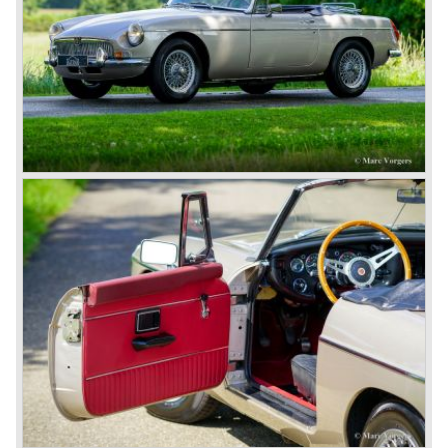
nagenoeg hetzelfde als de gietijzeren MG B viercilinder
motor!
De MG B roadster en GT werden verkocht tot 1980 en
werden in de laatste vijf productie jaren, onder druk van
Amerikaanse regelgeving, aangepast met veiligheid
verhogende en emissie verlagende ingrepen. Dit
resulteerde in dikke kunststof bumpers en minder
krachtige motoren wat de auto’s veel minder aantrekkelijk
maakte. Vanuit Japan kwam ondertussen de Datsun 240
Z die een snel einde maakte aan de Britse sportwagen
hegemonie in Amerika…
In 1980 viel het doek voor de MG B. In de daarop
volgende jaren verschenen er enkele Austins die als MG
"verkleed" waren en die we beter snel kunnen vergeten.
Uiteindelijk kwam er in de jaren negentig een waardige
opvolger in de vorm van de MG F die op dit ogenblik nog
steeds wordt verkocht.
In het jaar 2001 besloot BMW (dat een aantal jaren
eigenaar was van Rover) Rover van de hand te doen. De
Britse pond stond jarenlang hoog waardoor productie te
duur werd in Engeland.
Een groep Britse investeerders nam Rover over.
Overtuigend zetten zij de Rover 75 Tourer op de markt die
nog niet klaar was in de BMW tijd. Volgend plan was ook
sportieve auto's te gaan bouwen naast de luxe Rover