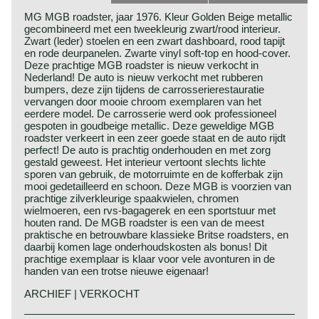
MG MGB roadster, jaar 1976. Kleur Golden Beige metallic
gecombineerd met een tweekleurig zwart/rood interieur.
Zwart (leder) stoelen en een zwart dashboard, rood tapijt
en rode deurpanelen. Zwarte vinyl soft-top en hood-cover.
Deze prachtige MGB roadster is nieuw verkocht in
Nederland! De auto is nieuw verkocht met rubberen
bumpers, deze zijn tijdens de carrosserierestauratie
vervangen door mooie chroom exemplaren van het
eerdere model. De carrosserie werd ook professioneel
gespoten in goudbeige metallic. Deze geweldige MGB
roadster verkeert in een zeer goede staat en de auto rijdt
perfect! De auto is prachtig onderhouden en met zorg
gestald geweest. Het interieur vertoont slechts lichte
sporen van gebruik, de motorruimte en de kofferbak zijn
mooi gedetailleerd en schoon. Deze MGB is voorzien van
prachtige zilverkleurige spaakwielen, chromen
wielmoeren, een rvs-bagagerek en een sportstuur met
houten rand. De MGB roadster is een van de meest
praktische en betrouwbare klassieke Britse roadsters, en
daarbij komen lage onderhoudskosten als bonus! Dit
prachtige exemplaar is klaar voor vele avonturen in de
handen van een trotse nieuwe eigenaar!
ARCHIEF | VERKOCHT