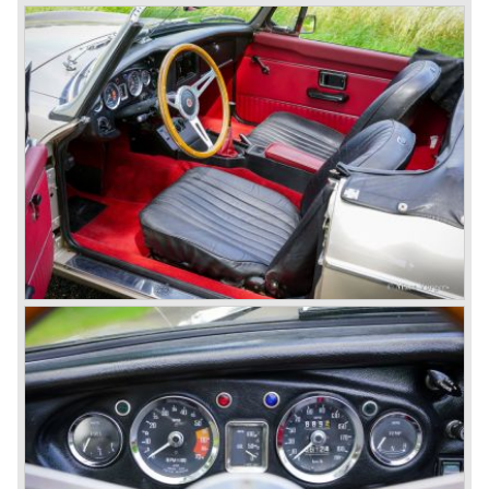
middenklassers; men besloot de naam MG in ere te
herstellen.
Verschillende Rover modellen werden onder handen
genomen om er echte sportieve rijders auto's van te
maken. Het nieuwe Rover/ MG schuwde grote
aanpassingen aan motoren, onderstel interieur en
exterieur niet teneinde aansprekende MG modellen neer
te zetten.
Wat wij zo lezen in de pers is deze opzet goed geslaagd
en zien wij met veel vertrouwen uit naar het eerste geheel
nieuw ontwikkelde Rover/ MG model.
© Marc Vorgers
British Leyland*
1968-75: BRITISH LEYLAND MOTOR CORPORATION,
LTD
1975-78: BRITISH LEYLAND LIMITED door de fusie van
BRITISH MOTOR HOLDINGS(met Austin-Morris en
Jaguar belangen in 1966) en LEYLAND MOTOR CORP.
LTD.
Deels genationaliseerd door de Britse overheid in 1975.