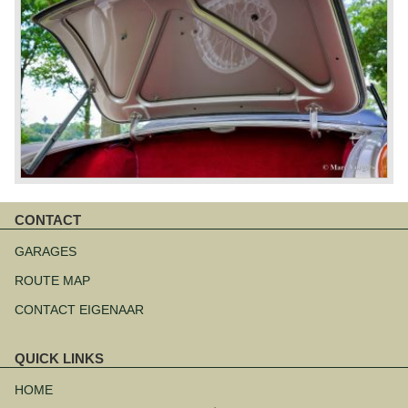
CONTACT
Navigatie
overslaan
GARAGES
ROUTE MAP
CONTACT EIGENAAR
QUICK LINKS
Navigatie
overslaan
HOME