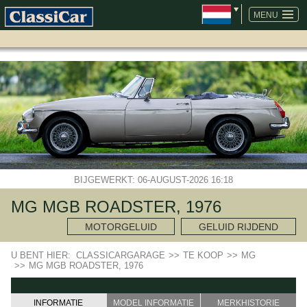
NAVIGATIE
OVERSLAAN
MENU
BIJGEWERKT: 06-AUGUST-2026 16:18
MG MGB ROADSTER, 1976
MOTORGELUID
GELUID RIJDEND
U BENT HIER:
CLASSICARGARAGE
>>
TE KOOP
>>
MG
>>
MG MGB ROADSTER, 1976
INFORMATIE
MODEL INFORMATIE
MERKHISTORIE