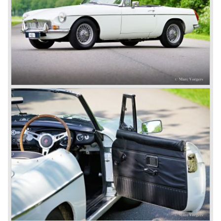
nagenoeg hetzelfde als de gietijzeren MG B viercilinder
motor!
De MG B roadster en GT werden verkocht tot 1980 en
werden in de laatste vijf productie jaren, onder druk van
Amerikaanse regelgeving, aangepast met veiligheid
verhogende en emissie verlagende ingrepen. Dit
resulteerde in dikke kunststof bumpers en minder
krachtige motoren wat de auto’s veel minder aantrekkelijk
maakte. Vanuit Japan kwam ondertussen de Datsun 240
Z die een snel einde maakte aan de Britse sportwagen
hegemonie in Amerika…
In 1980 viel het doek voor de MG B. In de daarop
volgende jaren verschenen er enkele Austins die als MG
"verkleed" waren en die we beter snel kunnen vergeten.
Uiteindelijk kwam er in de jaren negentig een waardige
opvolger in de vorm van de MG F die op dit ogenblik nog
steeds wordt verkocht.
In het jaar 2001 besloot BMW (dat een aantal jaren
eigenaar was van Rover) Rover van de hand te doen. De
Britse pond stond jarenlang hoog waardoor productie te
duur werd in Engeland.
Een groep Britse investeerders nam Rover over.
Overtuigend zetten zij de Rover 75 Tourer op de markt die
nog niet klaar was in de BMW tijd. Volgend plan was ook
sportieve auto's te gaan bouwen naast de luxe Rover