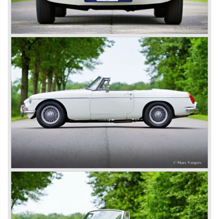
De vooroorlogse TB en de naoorlogse typen TC, TD en
TF met hun vooroorlogse vormgeving werden in 1955
opgevolgd door de MG A roadster die vanaf 1956 ook als
coupé leverbaar werd.
De succesvolle MG A werd in 1962 opgevolgd door de
nog succesvollere, strak en sierlijk gelijnde MG B. Ook dit
model vond zijn weg wederom grotendeels naar Amerika.
De MG B was leverbaar als roadster, en als 2+2 coupé
"GT" genaamd.
Doordat BMC de Austin Healey in 1967 uit productie had
genomen was er wederom behoefte aan een zescilinder
sportwagen uit de BMC stal waardoor eind 1967 de MG C
het levenslicht zag.
Dit was een MG B met een 145 pk. leverende Austin
zescilindermotor. De auto kon deze opvolging echter niet
waarmaken doordat de wegligging minder lichtvoetig was
dan die van een gewone vier cilinder MG B, en de
uitstraling niet van Austin Healey kaliber was. De motor
was eigenlijk te zwaar voor de compacte en lichte MG. De
Austin Healey opvolger zou uiteindelijk toch uit, de nieuw
gefuseerde, British Leyland* stal komen en de naam
Triumph TR6 dragen vanaf 1968.
In 1973 kwam er een V8 variant van de MG B op de
markt; de MGB V8. Deze was voorzien van de krachtige,
volledig van aluminium vervaardigde, Rover (ook British
Leyland) 3.5 liter V8 motor. Deze V8 motor woog