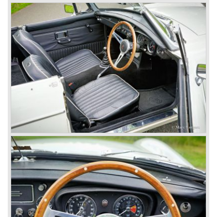
middenklassers; men besloot de naam MG in ere te
herstellen.
Verschillende Rover modellen werden onder handen
genomen om er echte sportieve rijders auto's van te
maken. Het nieuwe Rover/ MG schuwde grote
aanpassingen aan motoren, onderstel interieur en
exterieur niet teneinde aansprekende MG modellen neer
te zetten.
Wat wij zo lezen in de pers is deze opzet goed geslaagd
en zien wij met veel vertrouwen uit naar het eerste geheel
nieuw ontwikkelde Rover/ MG model.
© Marc Vorgers
British Leyland*
1968-75: BRITISH LEYLAND MOTOR CORPORATION,
LTD
1975-78: BRITISH LEYLAND LIMITED door de fusie van
BRITISH MOTOR HOLDINGS(met Austin-Morris en
Jaguar belangen in 1966) en LEYLAND MOTOR CORP.
LTD.
Deels genationaliseerd door de Britse overheid in 1975.