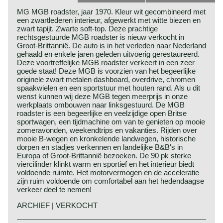
MG MGB roadster, jaar 1970. Kleur wit gecombineerd met
een zwartlederen interieur, afgewerkt met witte biezen en
zwart tapijt. Zwarte soft-top. Deze prachtige
rechtsgestuurde MGB roadster is nieuw verkocht in
Groot-Brittannië. De auto is in het verleden naar Nederland
gehaald en enkele jaren geleden uitvoerig gerestaureerd.
Deze voortreffelijke MGB roadster verkeert in een zeer
goede staat! Deze MGB is voorzien van het begeerlijke
originele zwart metalen dashboard, overdrive, chromen
spaakwielen en een sportstuur met houten rand. Als u dit
wenst kunnen wij deze MGB tegen meerprijs in onze
werkplaats ombouwen naar linksgestuurd. De MGB
roadster is een begeerlijke en veelzijdige open Britse
sportwagen, een tijdmachine om van te genieten op mooie
zomeravonden, weekendtrips en vakanties. Rijden over
mooie B-wegen en kronkelende landwegen, historische
dorpen en stadjes verkennen en landelijke B&B's in
Europa of Groot-Brittannië bezoeken. De 90 pk sterke
viercilinder klinkt warm en sportief en het interieur biedt
voldoende ruimte. Het motorvermogen en de acceleratie
zijn ruim voldoende om comfortabel aan het hedendaagse
verkeer deel te nemen!
ARCHIEF | VERKOCHT