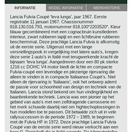
INFORMATIE
MODEL INFORMATIE
MERKHISTORIE
Lancia Fulvia Coupé ‘leva lunga’, jaar 1967. Eerste
registratie 11 januari 1967. Chassisnummer
818.130.016.793, motornummer 818.100*2203520*. Kleur
blauw gecombineerd met een cognacbruin kunstlederen
interieur, zwart rubberen tapijt en een lichtbruine rubberen
beschermmat. Deze prachtige Lancia Fulvia is afkomstig
uit de eerste serie. Uitgerust met een lange
versnellingspook in vergelijking met latere auto's, kregen
deze serie 1-auto's in Italië met terugwerkende kracht de
bijnaam ‘leva lunga’. Aangedreven door een 80 pk sterke
1216 cc DOHC V4 motor biedt de lichte en compacte
Fulvia-coupé een levendige en plezierige rijervaring die
alleen te vinden is in compacte Italiaanse Coupé's. Niet
alleen de rijervaring is ‘Italiaans’, ook het ontwerp ademt
de passie voor schoonheid van design en techniek van de
Italianen. Lancia stond bekend om hun vindingrijkheid en
baanbrekende techniek. Lancia was een pionier op het
gebied van auto's met een zelfdragende carrosserie en
het merk schuwde daarbij niet om hightechoplossingen in
hun modellen toe te passen. Dit betaalde zich uit in vele
rallysuccessen in de periode 1972 – 1989, te beginnen
met de Fulvia HF in 1972. Deze prachtige Lancia Fulvia
Coupé van de eerste serie werd nieuw verkocht aan een
heer G. Ponichelli die in Italië woonde. De kilometerteller