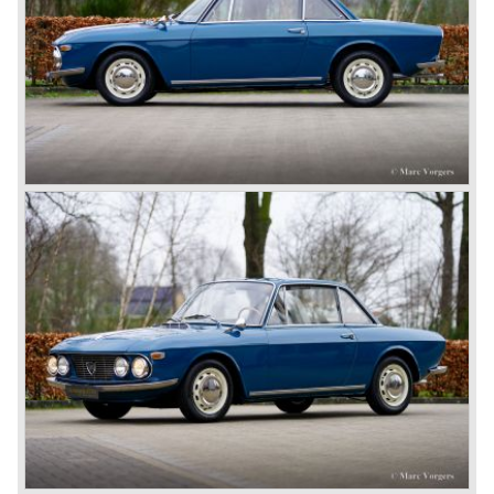
carrosseriebouwers hun creaties konden ontwerpen. Tot
1936 verschenen de modellen Augusta, Astura, Arteria en
Ardea.
1936 betekende de herintroductie van de zelfdragende
carrosserie in de prachtige Lancia Aprilia die wederom (14
jaar na verschijning van de Lambda) van een
vooruitziende blik getuigde. De Lancia Aprilia was voorzien
van onafhankelijke wielophanging rondom (!), hydraulische
remmen (!), remtrommels tegen het differentieel achter (!)
en een van aluminium vervaardigd V4 motorblok (!).
Naast de automobielbouw was Lancia ook zeer actief in
de racerij. De Lancia racewagens waren vaak voorzien
van innovatieve technische snufjes die op het circuit hun
waarde moesten bewijzen. O.a. de befaamde coureur
Fangio reed voor Lancia in de jaren vijftig van de vorige
eeuw, hij reed ondermeer de Pan America race in 1953.
In de jaren vijftig werden de prachtigste naoorlogse
Lancia's ooit gebouwd. Ook deze wagens waren hun tijd
ver vooruit met hun lichte zelfdragende koetswerken,
aluminium V4 en V6 motorblokken, met bovenliggende
nokkenassen, en de andere verworvenheden van de
voorgaande modellen.
De Appia Serie 1 en II (1953-1959) was een prachtig
vormgegeven compacte auto die technisch iets simpeler
was uitgevoerd dan haar Lancia stalgenoten. Tussen 1956
en 1962 werden er tevens beeldschone Lancia Appia
specials gebouwd met een separaat chassis met