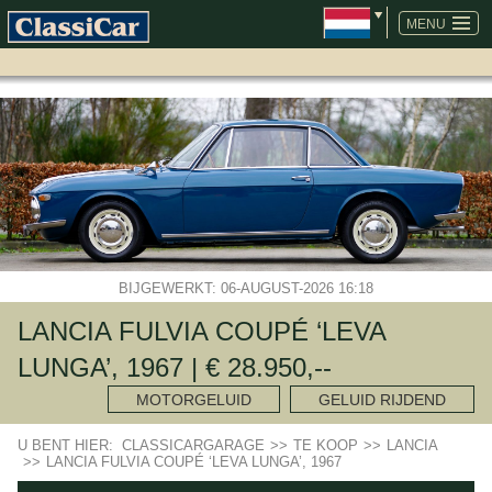
NAVIGATIE
OVERSLAAN
MENU
BIJGEWERKT: 06-AUGUST-2026 16:18
LANCIA FULVIA COUPÉ ‘LEVA
LUNGA’, 1967 | € 28.950,--
MOTORGELUID
GELUID RIJDEND
U BENT HIER:
CLASSICARGARAGE
>>
TE KOOP
>>
LANCIA
>>
LANCIA FULVIA COUPÉ ‘LEVA LUNGA’, 1967