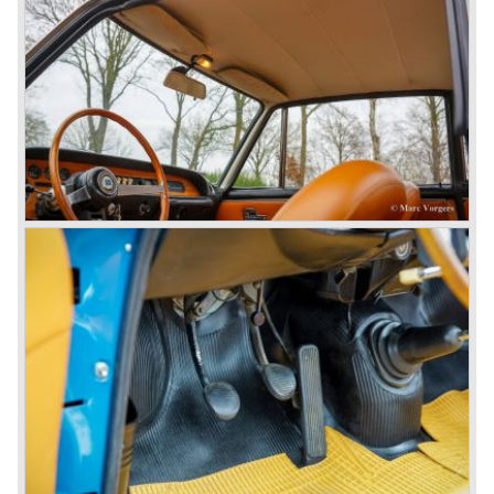
In 1963 kwam de Lancia Fulvia op de markt. De Berline
uitvoering leek sterk op de grotere Lancia Flavia Berline.
De Fulvia was echter voorzien van kleinere V4 motoren
die ook hier de voorwielen aandreven. De Lancia Fulvia
modelserie was voorzien van onafhankelijke
wielophanging rondom en schijfremmen rondom. In 1965
verscheen het neusje van de zalm op Lancia Fulvia
gebied; de Fulvia Coupé... deze auto zou in HF uitvoering
vele, vele, internationale rally evenementen op zijn naam
schrijven... Van de Fulvia verscheen ook weer een Zagato
Sport uitvoering.
In 1970 zag de unieke Lancia Stratos het levenslicht, een
creatie van Bertone. Deze zeer fraaie, technisch
geavanceerde bolide werd, net als de Fulvia, succesvol
ingezet bij rally's.
Tussen 1972 en 1984 verschenen de volgende Lancia
modellen onder regie van Fiat:
De Lancia Bèta (Berlina, Coupé, Spider, HPE en
Montecarlo), de Stratos opvolger Lancia Rally 037 en de
Lancia Gamma sedan.
© Marc Vorgers