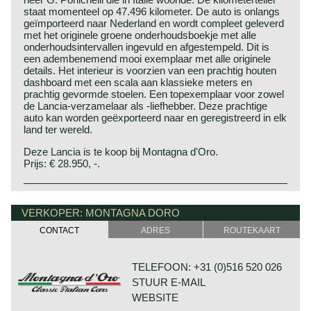
staat momenteel op 47.496 kilometer. De auto is onlangs
geïmporteerd naar Nederland en wordt compleet geleverd
met het originele groene onderhoudsboekje met alle
onderhoudsintervallen ingevuld en afgestempeld. Dit is
een adembenemend mooi exemplaar met alle originele
details. Het interieur is voorzien van een prachtig houten
dashboard met een scala aan klassieke meters en
prachtig gevormde stoelen. Een topexemplaar voor zowel
de Lancia-verzamelaar als -liefhebber. Deze prachtige
auto kan worden geëxporteerd naar en geregistreerd in elk
land ter wereld.
Deze Lancia is te koop bij Montagna d'Oro.
Prijs: € 28.950, -.
In het jaar 1963 presenteerde Lancia het Fulvia sedan
Lancia historie
model. Twee jaar later, in 1965, werd de Fulvia coupé
Lancia & Co. werd in 1906 opgericht in Turijn, Italië.
VERKOPER: MONTAGNA DORO
voorgesteld. De Fulvia coupé heeft een zeer karakteristiek
Vincenzo Lancia richtte de firma op met medewerking van
design, gecreëerd door Lancia's eigen designstudio. De
CONTACT
ADRES
ROUTEKAART
zijn vriend en collega Claudio Fogolin. Vincenzo Lancia en
Fulvia coupé is een echte compacte sportcoupé zoals
Claudio Fogolin waren beide technicus en succesvol
alleen de Italianen die kunnen creëren. Kenmerken zijn de
coureur bij Fiat.
korte wielbasis, het lage gewicht, de compacte
TELEFOON: +31 (0)516 520 026
Het eerste Lancia prototype raakte door brand
afmetingen, aluminium motorconstructie en geweldige
STUUR E-MAIL
onherstelbaar beschadigd zodat de eerste Lancia in 1908
wegligging. De Fulvia coupé was leverbaar met
werd voorgesteld.
viercilinder V-motoren. De motor was leverbaar met drie
WEBSITE
Dit was de "type 51" die de naam Alpha kreeg. (De "A" uit
cilinderinhouden; 1216 cc., de 1298 cc. en 1584 cc.