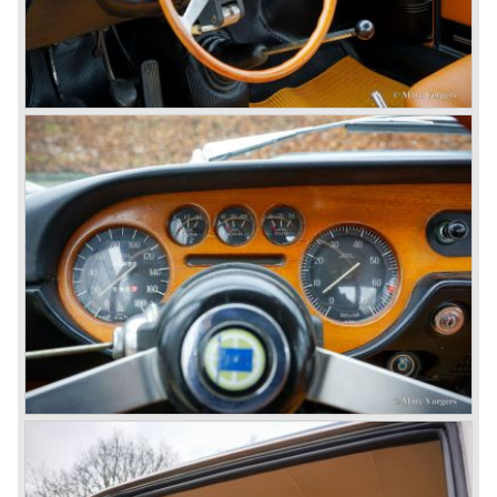
1967) en de Lancia's Flaminia Sport en Supersport Zagato
(1958-1967).
In 1960 verscheen naast de Lancia Flavia serie een
nieuwe loot aan de Lancia stamboom; de Flavia. De
Lancia Flavia werd gepositioneerd tussen de Appia en de
Flaminia modelseries. Het verschijnen van de Flavia
betekende de introductie van voorwielaandrijving bij
Lancia. Door te kiezen voor voorwielaandrijving kon de
Flavia technisch minder complex en dus goedkoper
worden gebouwd dan de Flaminia. De Flavia kreeg een
eenvoudiger semi-onafhankelijke wielophanging achter.
De auto was verder uitgerust met een gescheiden
remsysteem met schijfremmen rondom.
We onderscheiden de volgende Lancia Flavia Modellen:
Lancia Flavia Berlina (1960-1966), de Lancia Flavia Coupé
(1962-1968), de Lancia Flavia Cabriolet (1962-1969) en de
Lancia Flavia Sport Zagato (1963-1967).
In 1969 ging het financieel niet goed meer met Lancia. De
dure, geavanceerde, automobielen brachten te weinig
winst waardoor Lancia zich genoodzaakt zag het bedrijf
aan Fiat over te doen.
In 1969 werden de Lancia Flavia Berlina en Coupé uiterlijk
gemoderniseerd en werd er tevens een twee liter V4
motor toegepast. De gemoderniseerde Flavia werd tot
1974 gebouwd.