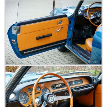
carrosserieën van o.a. Pinin Farina, Zagato en Vignale
(zeer zeldzaam).
In 1950 werd tevens de Lancia Aurelia voorgesteld. Deze
was verkrijgbaar als saloon (B10, B21, B22, B12), vanaf
1953 tevens als 2+2 coupé (B20-2500 GT), en vanaf 1954
als Spider en Convertible (B24).
De Aurelia B20-2500 GT en de Aurelia B20 Spider behoren
tot de absolute Lancia hoogtepunten en werden
vormgegeven door Pinin Farina!
De Aurelia serie werd in 1957 opgevolgd door de Lancia
Flaminia serie.
Met de Flaminia serie bracht Lancia een, zeer luxueuze,
automobiel voor de topklasse. De auto's waren wederom
hoogstandjes van technisch vernuft en van grote uiterlijke
schoonheid. Door de gebruikte technieken werd de
Flaminia erg duur, waardoor er van alle modellen tezamen
maar iets meer dan 10.000 werden verkocht. De Flaminia
serie kenmerkte zich door: onafhankelijke wielophanging
voor, De Dion achteras met aangebouwde versnellingsbak
(Transaxle), schijfremmen rondom, en een aluminium V6
motor. We onderscheiden de volgende Lancia Flaminia
modellen:
de Flaminia Berlina (1957-1970), de Lancia Flaminia
Coupé (1958-1967), de Lancia Flaminia GT/ GTL (1958-