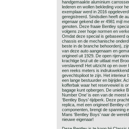
handgemaakte aluminium carrosseri
lederen en wollen bekleding voor het 
exemplaar werd in 2016 opgeleverd
geregistreerd. Sindsdien heeft de a
eigenaar gekend die er 4981 mijl me
genoten. Deze fraaie Bentley speci
volgens zeer hoge normen en verkee
Omdat deze special is gebaseerd o
chassis en de mechanische onderdele
beste in de branche behoorden), zij
van deze auto aangenaam en gemakke
origineel uit 1929. De open rijervari
krachtige brul uit de uitlaat met B
verslavend! Het uitzicht op en ove
een reeks meters is indrukwekkend 
gevechtspiloot te zijn. Het interieur
een lange bestuurder en bijrijder. Ac
kofferbak waar het reservewiel is 
bagage kunt opbergen. De unieke Be
Number One’ is een van de meest ic
‘Bentley Boys’-tijdperk. Deze prac
replica, met een origineel Bentley
componenten, brengt de spanning e
Mans ‘Bentley Boys’ naar de wereld
nieuwe eigenaar!
Deze Bentley is te koop bij Classic