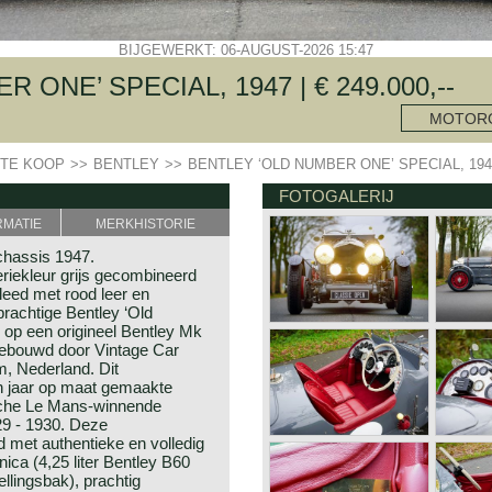
BIJGEWERKT: 06-AUGUST-2026 15:47
ONE’ SPECIAL, 1947 | € 249.000,--
MOTOR
TE KOOP
>>
BENTLEY
>>
BENTLEY ‘OLD NUMBER ONE’ SPECIAL, 194
FOTOGALERIJ
RMATIE
MERKHISTORIE
chassis 1947.
ekleur grijs gecombineerd
leed met rood leer en
prachtige Bentley ‘Old
op een origineel Bentley Mk
gebouwd door Vintage Car
m, Nederland. Dit
n jaar op maat gemaakte
ische Le Mans-winnende
29 - 1930. Deze
met authentieke en volledig
ca (4,25 liter Bentley B60
ellingsbak), prachtig