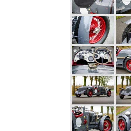
 en de nauwgezette
leerden ze en verbeterden ze
e details (koplampkappen,
pen voor motorolie en
lbare remmen).
ntwerp van W.O. Bentley. De
maar de eerste exemplaren
inder auto's met hun robuuste
 omdat ze de grootte en het
en sedans combineerden met
inere sport- en raceauto's.
 de sportieve automobilist en
bestuurder. De Bentley was
itvoeringen, die werden
adiatorbadges*. Rood
sis, Blauw embleem: het
er het type met lang chassis
embleem: zeer zeldzaam en
nelheden van 100 mph. Deze
de 24 uur van Le Mans in
De 3-liter werd gebouwd van