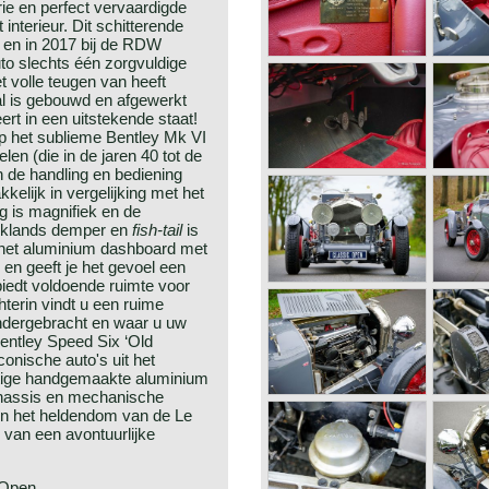
e en perfect vervaardigde
interieur. Dit schitterende
 en in 2017 bij de RDW
uto slechts één zorgvuldige
t volle teugen van heeft
al is gebouwd en afgewerkt
rt in een uitstekende staat!
p het sublieme Bentley Mk VI
n (die in de jaren 40 tot de
n de handling en bediening
lijk in vergelijking met het
ng is magnifiek en de
rooklands demper en
fish-tail
is
r het aluminium dashboard met
en geeft je het gevoel een
 biedt voldoende ruimte voor
hterin vindt u een ruime
ondergebracht en waar u uw
ntley Speed ​​Six ‘Old
onische auto's uit het
htige handgemaakte aluminium
-chassis en mechanische
n het heldendom van de Le
 van een avontuurlijke
 Open.