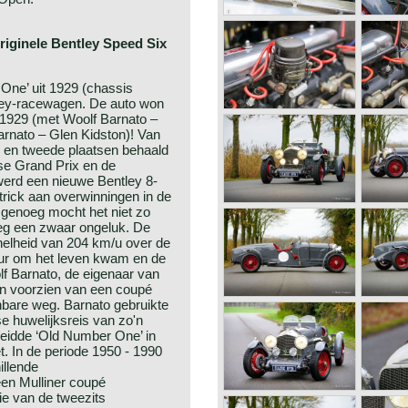
iginele Bentley Speed ​​Six
One’ uit 1929 (chassis
ley-racewagen. De auto won
 1929 (met Woolf Barnato –
arnato – Glen Kidston)! Van
e en tweede plaatsen behaald
rse Grand Prix en de
werd een nieuwe Bentley 8-
trick aan overwinningen in de
 genoeg mocht het niet zo
eeg een zwaar ongeluk. De
snelheid van 204 km/u over de
eur om het leven kwam en de
f Barnato, de eigenaar van
 en voorzien van een coupé
nbare weg. Barnato gebruikte
e huwelijksreis van zo'n
 leidde ‘Old Number One’ in
. In de periode 1950 - 1990
illende
een Mulliner coupé
ie van de tweezits