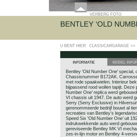
VERBERG FOTO
BENTLEY ‘OLD NUMBER 
U BENT HIER:
CLASSICARGARAGE
>>
INFORMATIE
MODEL INFO
Bentley ‘Old Number One’ special, 
Chassisnummer B172AK. Carrosseri
met rode spaakwielen. Interieur bek
bijpassend rood wollen tapijt. Deze 
Number One’ replica werd gebouwd 
VI chassis uit 1947. De auto werd 
Serry (Serry Exclusive) in Hilversu
gerenommeerde bedrijf bouwt al tie
recreaties van Bentley's legendar
Speed ​​Six ‘Old Number One’ uit 19
indrukwekkende auto werd gebouwd 
gereviseerde Bentley MK VI mechani
zes-in-lijn motor en Bentley 4-versn