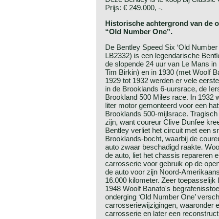
Prijs: € 249.000, -.
Historische achtergrond van de or
“Old Number One”.
De Bentley Speed Six ‘Old Number 
LB2332) is een legendarische Bent
de slopende 24 uur van Le Mans in
Tim Birkin) en in 1930 (met Woolf B
1929 tot 1932 werden er vele eerst
in de Brooklands 6-uursrace, de Ie
Brookland 500 Miles race. In 1932 
liter motor gemonteerd voor een hat
Brooklands 500-mijlsrace. Tragisch
zijn, want coureur Clive Dunfee kr
Bentley verliet het circuit met een 
Brooklands-bocht, waarbij de cour
auto zwaar beschadigd raakte. Wool
de auto, liet het chassis repareren
carrosserie voor gebruik op de ope
de auto voor zijn Noord-Amerikaans
16.000 kilometer. Zeer toepasselijk
1948 Woolf Banato's begrafenisstoet
onderging ‘Old Number One’ versch
carrosseriewijzigingen, waaronder 
carrosserie en later een reconstruct