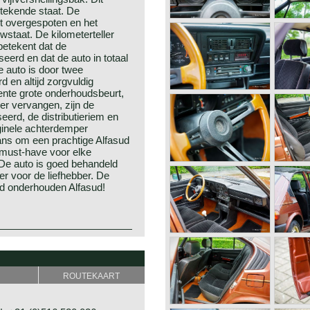
stekende staat. De
ct overgespoten en het
euwstaat. De kilometerteller
betekent dat de
erd en dat de auto in totaal
e auto is door twee
 en altijd zorgvuldig
ente grote onderhoudsbeurt,
der vervangen, zijn de
erd, de distributieriem en
ginele achterdemper
ans om een prachtige Alfasud
 must‑have voor elke
De auto is goed behandeld
ier voor de liefhebber. De
oed onderhouden Alfasud!
senteerd op de autoshow van
serie was vormgegeven door
otste namen in de automobiel
 de ontwikkeling was in
ombardo Fabbrica Automobili)
 Hruska. De Alfasud was voor
ROUTEKAART
kreeg de uiteindelijke naam
 in de compacte klasse en
eo het bedrijf overnam.
rwielaandrijving. Alfa
 een geheel nieuwe motor,