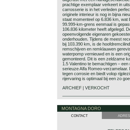
prachtige exemplaar verkeert in uit
carrosserie is in het verleden perfe
originele interieur is nog in bijna ni
staat momenteel op 6.836 km, wat 
99.999‑km‑grens eenmaal is gepasse
106.836 kilometer heeft afgelegd. D
opeenvolgende eigenaren gekoesterd
onderhouden. Tijdens de meest rec
bij 103.390 km, is de hoofdremcilin
remschijven en remklauwen gerevise
waterpomp vernieuwd en is een ori
gemonteerd. Dit is een zeldzame k
1.5 Valentino te bemachtigen – een
serieuze Alfa Romeo‑verzamelaar. 
tegen corrosie en biedt volop rijplez
rijervaring is optimaal bij een zo g
ARCHIEF | VERKOCHT
De Alfa Romeo Alfasud werd gepre
Alfa Romeo historie
Turijn in het jaar 1971. De carros
Alfa Romeo behoort tot de allergro
MONTAGNA DORO
Italdesign van Giorgetto Giugaro en
historie. "Alfa" (Sociètà Anonima L
handen van de Oostenrijker Rudolf
CONTACT
ADRES
werd opgericht in 1910. Het bedrijf 
Alfa Romeo een geheel nieuwe auto
Alfa Romeo in 1915 toen Nicolo Rom
tevens de eerste Alfa Romeo met voo
Romeo ontwikkelde voor de Alfasud