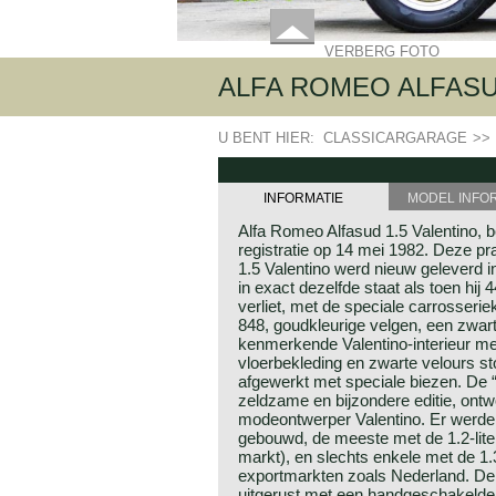
VERBERG FOTO
ALFA ROMEO ALFASUD
U BENT HIER:
CLASSICARGARAGE
>>
INFORMATIE
MODEL INFO
Alfa Romeo Alfasud 1.5 Valentino, 
registratie op 14 mei 1982. Deze p
1.5 Valentino werd nieuw geleverd i
in exact dezelfde staat als toen hij 
verliet, met de speciale carrosseri
848, goudkleurige velgen, een zwart 
kenmerkende Valentino‑interieur me
vloerbekleding en zwarte velours st
afgewerkt met speciale biezen. De “
zeldzame en bijzondere editie, ont
modeontwerper Valentino. Er werde
gebouwd, de meeste met de 1.2‑liter
markt), en slechts enkele met de 1.3
exportmarkten zoals Nederland. De
uitgerust met een handgeschakelde v