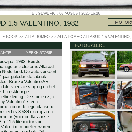
BIJGEWERKT: 06-AUGUST-2026 16:18
 1.5 VALENTINO, 1982
MOTOR
TE KOOP
>>
ALFA ROMEO
>>
ALFA ROMEO ALFASUD 1.5 VALENTINO, 
FOTOGALERIJ
RMATIE
MERKHISTORIE
bouwjaar 1982. Eerste
rachtige en zeldzame Alfasud
n Nederland. De auto verkeert
44 jaar geleden de fabriek
ekleur Bronzo Valentino AR
dak, speciale striping en het
t bronskleurige
oelbekleding. De stoelen zijn
by Valentino” is een
worpen door de legendarische
n slechts 3.989 exemplaren
motor (voor de Italiaanse
‑ of 1.5‑litermotor voor
 Valentino‑modellen waren
ijfversnellingsbak. Dit