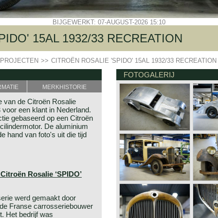
BIJGEWERKT: 07-AUGUST-2026 15:10
PIDO' 15AL 1932/33 RECREATION
PROJECTEN
>>
CITROËN ROSALIE 'SPIDO' 15AL 1932/33 RECREATION
FOTOGALERIJ
RMATIE
MERKHISTORIE
e van de Citroën Rosalie
voor een klant in Nederland.
uctie gebaseerd op een Citroën
ilindermotor. De aluminium
 hand van foto's uit die tijd
 Citroën Rosalie ‘SPIDO’
serie werd gemaakt door
de Franse carrosseriebouwer
. Het bedrijf was