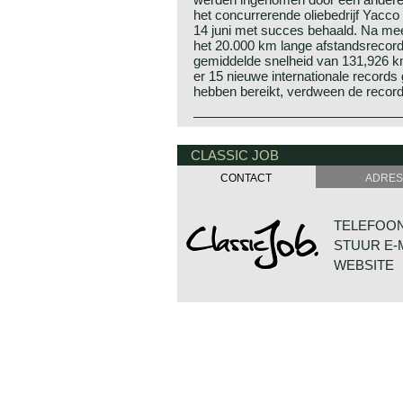
het concurrerende oliebedrijf Yacc
14 juni met succes behaald. Na mee
het 20.000 km lange afstandsrecor
gemiddelde snelheid van 131,926 
er 15 nieuwe internationale records 
hebben bereikt, verdween de record
CLASSIC JOB
CONTACT
ADRES
TELEFOON:
STUUR E-
WEBSITE
DE VESTIN
7722 GA D
NEDERLAN