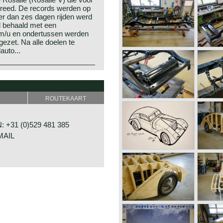
o reed. De records werden op
r dan zes dagen rijden werd
d behaald met een
km/u en ondertussen werden
gezet. Na alle doelen te
auto...
ROUTEKAART
 +31 (0)529 481 385
MAIL
G 24
ALFSEN
D