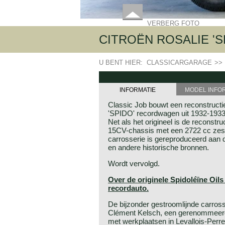
VERBERG FOTO
CITROËN ROSALIE 'S
U BENT HIER:
CLASSICARGARAGE
>>
INFORMATIE
MODEL INFO
Classic Job bouwt een reconstructi
'SPIDO' recordwagen uit 1932-1933 
Net als het origineel is de reconstr
15CV-chassis met een 2722 cc zesc
carrosserie is gereproduceerd aan de
en andere historische bronnen.
Wordt vervolgd.
Over de originele Spidoléïne Oils
recordauto.
De bijzonder gestroomlijnde carros
Clément Kelsch, een gerenommeer
met werkplaatsen in Levallois-Perret