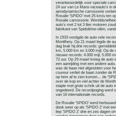
verantwoordelijk voor speciale carr
24 uur van Le Mans-raceauto's in d
aerodynamische carrosserie verbet
Rosalie ‘SPIDO’ met 25 km/u ten o
Rosalie carrosserie. Wereldsnelhei
auto's met 2 tot 3 liter motoren zo
fabrikant van Spidoléïne-oliën, van
In 1933 vestigde de auto vele record
Montlhery. Op 21 maart legde de au
dag brak hij drie records: gemidde
km, 5.000 km en 3.000 mijl. Op de 
nieuwe records: 4.000 mijl, 5.000 mi
72 uur. Op 29 maart kreeg de auto 
een aanrijding met een andere aut
was de baan niet afgesloten voor h
coureur verliet de baan zonder de 
op hem af te zien komen… de ‘SPIDO
over de kop en viel achter de Mont
stapte met grote schrik uit de auto 
ongedeerd. De recordpoging werd o
van 16 internationale records.
De Rosalie ‘SPIDO’ werd herbouwd
dook weer op als ‘SPIDO 2’ met een l
liep 'SPIDO 2' drie en zes dagen om
werden ingenomen door een andere 