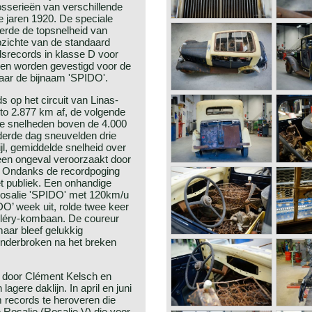
osserieën van verschillende
e jaren 1920. De speciale
erde de topsnelheid van
pzichte van de standaard
dsrecords in klasse D voor
uden worden gevestigd voor de
daar de bijnaam 'SPIDO'.
s op het circuit van Linas-
to 2.877 km af, de volgende
lde snelheden boven de 4.000
derde dag sneuvelden drie
jl, gemiddelde snelheid over
een ongeval veroorzaakt door
o. Ondanks de recordpoging
et publiek. Een onhandige
Rosalie 'SPIDO' met 120km/u
’ week uit, rolde twee keer
hléry-kombaan. De coureur
maar bleef gelukkig
nderbroken na het breken
 door Clément Kelsch en
agere daklijn. In april en juni
 records te heroveren die
Rosalie (Rosalie V) die voor