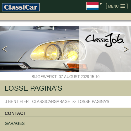
NAVIGATIE
OVERSLAAN
MENU
BIJGEWERKT: 07-AUGUST-2026 15:10
LOSSE PAGINA'S
U BENT HIER:
CLASSICARGARAGE
>>
LOSSE PAGINA'S
CONTACT
Navigatie
overslaan
GARAGES