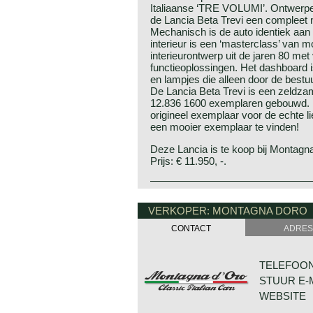
Italiaanse ‘TRE VOLUMI’. Ontwerper
de Lancia Beta Trevi een compleet n
Mechanisch is de auto identiek aan
interieur is een ‘masterclass’ van m
interieurontwerp uit de jaren 80 met
functieoplossingen. Het dashboard 
en lampjes die alleen door de best
De Lancia Beta Trevi is een zeldzam
12.836 1600 exemplaren gebouwd. Di
origineel exemplaar voor de echte l
een mooier exemplaar te vinden!
Deze Lancia is te koop bij Montagn
Prijs: € 11.950, -.
Technische gegevens*:
Lancia historie
Vier cilinder lijnmotor (DOHC)
Lancia & Co. werd in 1906 opgericht in
VERKOPER: MONTAGNA DORO
cilinderinhoud: 1585 cc.
Vincenzo Lancia richtte de firma o
CONTACT
ADRES
carburatie: 1 dubbele Weber valstr
vriend en collega Claudio Fogolin. 
vermogen: 102 DIN pk by 5800 tpm
Fogolin waren beide technicus en su
koppel: 139 Nm bij 3000 tpm.
Het eerste Lancia prototype raakte 
TELEFOON:
topsnelheid: 170 km/ u.
beschadigd zodat de eerste Lancia 
STUUR E-
versnellingsbak: 5, handgeschakeld
Dit was de "type 51" die de naam Al
remmen: bekrachtigde schijfremm
Griekse alfabet. Lancia zou in de 
WEBSITE
gewicht: 1100 kg.
naar griekse letters noemen). De L