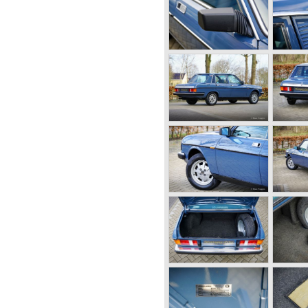
 onafhankelijke wielophanging
), remtrommels tegen het
aluminium vervaardigd V4
 ook zeer actief in de
en vaak voorzien van
op het circuit hun waarde
e coureur Fangio reed voor
rige eeuw, hij reed ondermeer
gste naoorlogse Lancia's ooit
n tijd ver vooruit met hun
luminium V4 en V6
nokkenassen, en de andere
 modellen.
was een prachtig
hnisch iets simpeler was
oten. Tussen 1956 en 1962
ia Appia specials gebouwd
sserieën van o.a. Pinin
ldzaam).
lia voorgesteld. Deze was
B22, B12), vanaf 1953 tevens
naf 1954 als Spider en