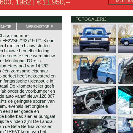
0, 1982 | € 11.950,--
MOTOR
FOTOGALERIJ
RMATIE
MERKHISTORIE
. Chassisnummer
 FF2VS62*4371507*. Kleur
erd met een blauw stoffen
t en blauwe hemelbekleding.
t de eerste serie werd nieuw
door Montagna d'Oro in
ilometerstand van 14.292
ts één zorgzame eigenaar
o perfect heeft gekoesterd en
 fantastische tijdcapsule in
taat! De kilometerteller geeft
e lak onder de voorbumper en
 de auto vanaf nieuw 126.367
chts de geringste sporen van
liem, evenals het originele
 in een zeer goede en
de kofferbak zien er puntgaaf
jk te vinden zijn! De Lancia
van de Beta Berlina voorzien
am ‘TREVI’ komt van het