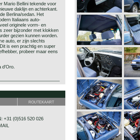
 Mario Bellini tekende voor
ieuwe daklijn en achterkant.
 de Berlina/sedan. Het
odern Italiaans auto-
 veel originele vorm- en
is zeer bijzonder met klokken
uurder gezien kunnen worden.
e auto, er zijn slechts
t is een prachtig en super
iefhebber, probeer maar eens
a d’Oro.
 Turijn, Italië.
p met medewerking van zijn
ROUTEKAART
oom carburateur
Vincenzo Lancia en Claudio
.
ccesvol coureur bij Fiat.
door brand onherstelbaar
 +31 (0)516 520 026
in 1908 werd voorgesteld.
MAIL
pha kreeg. (De "A" uit het
en rondom
volgende jaren meer modellen
ancia Alpha beschikte over