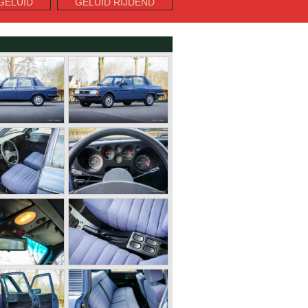
GELUID
GELUID RIJDEND