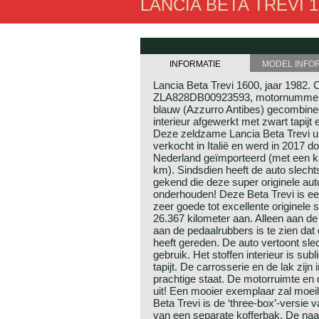
LANCIA BETA TREVI 160
INFORMATIE
MODEL INFO
Lancia Beta Trevi 1600, jaar 1982
ZLA828DB00923593, motornummer
blauw (Azzurro Antibes) gecombine
interieur afgewerkt met zwart tapij
Deze zeldzame Lancia Beta Trevi ui
verkocht in Italië en werd in 2017 
Nederland geïmporteerd (met een k
km). Sindsdien heeft de auto slech
gekend die deze super originele aut
onderhouden! Deze Beta Trevi is een
zeer goede tot excellente originele s
26.367 kilometer aan. Alleen aan d
aan de pedaalrubbers is te zien dat
heeft gereden. De auto vertoont sle
gebruik. Het stoffen interieur is sub
tapijt. De carrosserie en de lak zijn
prachtige staat. De motorruimte en 
uit! Een mooier exemplaar zal moeili
Beta Trevi is de ‘three-box’-versie 
van een separate kofferbak. De na