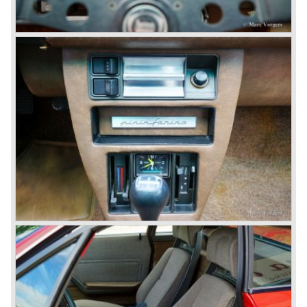
schrijven... Van de Fulvia verscheen ook weer een Zagato
Sport uitvoering.
In 1970 zag de unieke Lancia Stratos het levenslicht, een
creatie van Bertone. Deze zeer fraaie, technisch
geavanceerde bolide werd, net als de Fulvia, succesvol
ingezet bij rally's.
Tussen 1972 en 1984 verschenen de volgende Lancia
modellen onder regie van Fiat:
De Lancia Bèta (Berlina, Coupé, Spider, HPE en
Montecarlo), de Stratos opvolger Lancia Rally 037 en de
Lancia Gamma sedan.
© Marc Vorgers