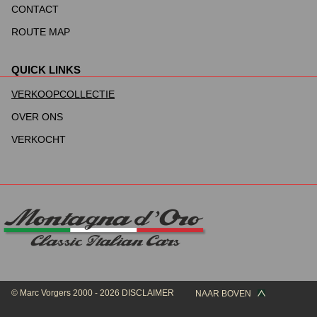
overslaan
CONTACT
ROUTE MAP
QUICK LINKS
Navigatie
overslaan
VERKOOPCOLLECTIE
OVER ONS
VERKOCHT
© Marc Vorgers 2000 - 2026
DISCLAIMER
NAAR BOVEN