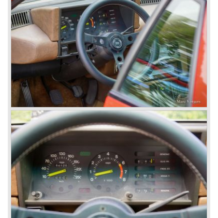
Flavia technisch minder complex en dus goedkoper
worden gebouwd dan de Flaminia. De Flavia kreeg een
eenvoudiger semi-onafhankelijke wielophanging achter.
De auto was verder uitgerust met een gescheiden
remsysteem met schijfremmen rondom.
We onderscheiden de volgende Lancia Flavia Modellen:
Lancia Flavia Berlina (1960-1966), de Lancia Flavia Coupé
(1962-1968), de Lancia Flavia Cabriolet (1962-1969) en de
Lancia Flavia Sport Zagato (1963-1967).
In 1969 ging het financieel niet goed meer met Lancia. De
dure, geavanceerde, automobielen brachten te weinig
winst waardoor Lancia zich genoodzaakt zag het bedrijf
aan Fiat over te doen.
In 1969 werden de Lancia Flavia Berlina en Coupé uiterlijk
gemoderniseerd en werd er tevens een twee liter V4
motor toegepast. De gemoderniseerde Flavia werd tot
1974 gebouwd.
In 1963 kwam de Lancia Fulvia op de markt. De Berline
uitvoering leek sterk op de grotere Lancia Flavia Berline.
De Fulvia was echter voorzien van kleinere V4 motoren
die ook hier de voorwielen aandreven. De Lancia Fulvia
modelserie was voorzien van onafhankelijke
wielophanging rondom en schijfremmen rondom. In 1965
verscheen het neusje van de zalm op Lancia Fulvia
gebied; de Fulvia Coupé... deze auto zou in HF uitvoering
vele, vele, internationale rally evenementen op zijn naam