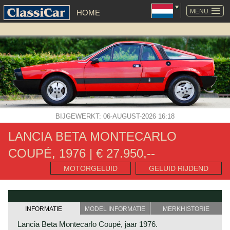
NAVIGATIE
OVERSLAAN
MENU
HOME
BIJGEWERKT: 06-AUGUST-2026 16:18
LANCIA BETA MONTECARLO
COUPÉ, 1976 | € 27.950,--
MOTORGELUID
GELUID RIJDEND
INFORMATIE
MODEL INFORMATIE
MERKHISTORIE
Lancia Beta Montecarlo Coupé, jaar 1976.