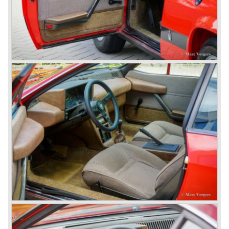
vormgegeven door Pinin Farina!
De Aurelia serie werd in 1957 opgevolgd door de Lancia
Flaminia serie.
Met de Flaminia serie bracht Lancia een, zeer luxueuze,
automobiel voor de topklasse. De auto's waren wederom
hoogstandjes van technisch vernuft en van grote uiterlijke
schoonheid. Door de gebruikte technieken werd de
Flaminia erg duur, waardoor er van alle modellen tezamen
maar iets meer dan 10.000 werden verkocht. De Flaminia
serie kenmerkte zich door: onafhankelijke wielophanging
voor, De Dion achteras met aangebouwde versnellingsbak
(Transaxle), schijfremmen rondom, en een aluminium V6
motor. We onderscheiden de volgende Lancia Flaminia
modellen:
de Flaminia Berlina (1957-1970), de Lancia Flaminia
Coupé (1958-1967), de Lancia Flaminia GT/ GTL (1958-
1967) en de Lancia's Flaminia Sport en Supersport Zagato
(1958-1967).
In 1960 verscheen naast de Lancia Flavia serie een
nieuwe loot aan de Lancia stamboom; de Flavia. De
Lancia Flavia werd gepositioneerd tussen de Appia en de
Flaminia modelseries. Het verschijnen van de Flavia
betekende de introductie van voorwielaandrijving bij
Lancia. Door te kiezen voor voorwielaandrijving kon de