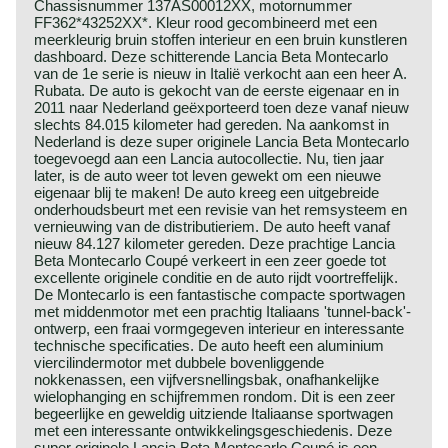
Chassisnummer 137AS00012XX, motornummer
FF362*43252XX*. Kleur rood gecombineerd met een
meerkleurig bruin stoffen interieur en een bruin kunstleren
dashboard. Deze schitterende Lancia Beta Montecarlo
van de 1e serie is nieuw in Italië verkocht aan een heer A.
Rubata. De auto is gekocht van de eerste eigenaar en in
2011 naar Nederland geëxporteerd toen deze vanaf nieuw
slechts 84.015 kilometer had gereden. Na aankomst in
Nederland is deze super originele Lancia Beta Montecarlo
toegevoegd aan een Lancia autocollectie. Nu, tien jaar
later, is de auto weer tot leven gewekt om een nieuwe
eigenaar blij te maken! De auto kreeg een uitgebreide
onderhoudsbeurt met een revisie van het remsysteem en
vernieuwing van de distributieriem. De auto heeft vanaf
nieuw 84.127 kilometer gereden. Deze prachtige Lancia
Beta Montecarlo Coupé verkeert in een zeer goede tot
excellente originele conditie en de auto rijdt voortreffelijk.
De Montecarlo is een fantastische compacte sportwagen
met middenmotor met een prachtig Italiaans 'tunnel-back'-
ontwerp, een fraai vormgegeven interieur en interessante
technische specificaties. De auto heeft een aluminium
viercilindermotor met dubbele bovenliggende
nokkenassen, een vijfversnellingsbak, onafhankelijke
wielophanging en schijfremmen rondom. Dit is een zeer
begeerlijke en geweldig uitziende Italiaanse sportwagen
met een interessante ontwikkelingsgeschiedenis. Deze
super originele Lancia Beta Montecarlo Coupé is een