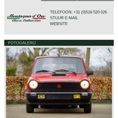
geïntroduceerd met de Autobianchi Primula en die ook
werd gebruikt op de A111 en de Fiat 128. De auto had een
dwarsgeplaatste viercilinder-lijnmotor en onafhankelijke
TELEFOON: +31 (0)516 520 026
wielophanging rondom. De achterwielen werden afgeveerd
STUUR E-MAIL
door een dwars gemonteerde bladveer, een prachtige
Autobianchi/ Fiat-constructie die ook met succes werd
WEBSITE
gebruikt op Cooper-raceauto's uit de jaren 50! De A112
was afkomstig van de Fiat 850. Dit was een geweldige
motor die meer dan 25 jaar in Autobianchi-, Fiat- en
Lancia-auto's werd gebruikt! De A112 is tot 1986 in zeven
FOTOGALERIJ
HOUTWAL 30B 1-4
opeenvolgende modelseries gebouwd! De Autobianchi
8431 EX OOSTERWOLDE
A112 Abarth is ontwikkeld in samenwerking met de ‘tuning'
NEDERLAND
firma Abarth. De motor werd opgevoerd naar 58 pk en
voorzien van een Abarth kleppendeksel. De Abarth kreeg
een zeer sportief uiterlijk met een matzwarte gelakte
motorkap, dorpels en wielkastranden. Het interieur kreeg
sportstoelen met hoofdsteunen en het volledige scala aan
sportieve instrumenten zoals een toerenteller, oliedruk en
ampèremeter. Speciale lichtmetalen velgen en Abarth-
badges maakten de Abarth helemaal af. De pers noemde
de A112 Abarth de ‘Italiaanse Mini Cooper’. Qua concept
gelijk, maar de Abarth is ‘veel meer auto’ en mogelijk de
inspiratie voor de latere Golf GTI. De krachtigste A112
Abarth-versie, de 70 HP, werd in 1975 gepresenteerd. De
58 pk-versie werd in 1976 uit productie genomen. De
Autobianchi A112 was net als veel andere auto’s uit de
jaren 50 tot jaren 90 zeer roestgevoelig. Hierdoor zijn er