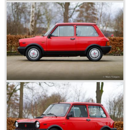
maar weinig overgebleven. Originele, niet gerestaureerde
exemplaren zijn zeer zeldzaam.
Technische gegevens (Abarth 70 PK)
Viercilinder-lijnmotor
gietijzeren blok, aluminium cilinderkop
cilinderinhoud: 1050 cc.
carburateur: 1 dubbele Weber 32 DMTR
vermogen: 70 DIN pk bij 6600 tpm.
koppel: 87 Nm bij 4100 tpm.
topsnelheid: 160 km/ u.
versnellingsbak: 4, handgeschakeld
remmen: bekrachtigd, schijven voor, trommels achter
gewicht: 700 kg.