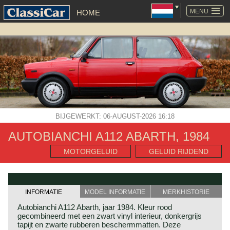
NAVIGATIE
OVERSLAAN
MENU
HOME
BIJGEWERKT: 06-AUGUST-2026 16:18
AUTOBIANCHI A112 ABARTH, 1984
MOTORGELUID
GELUID RIJDEND
INFORMATIE
MODEL INFORMATIE
MERKHISTORIE
Autobianchi A112 Abarth, jaar 1984. Kleur rood
gecombineerd met een zwart vinyl interieur, donkergrijs
tapijt en zwarte rubberen beschermmatten. Deze