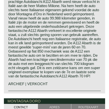
prachtige Autobianchi A112 Abarth werd nieuw verkocht in
Italië aan de heer Matteo Milione. Na hem heeft de auto
slechts twee Italiaanse eigenaren gekend voordat de auto
door Montagna d'Oro in Nederland werd geïmporteerd.
Vanaf nieuw heeft de auto 99.988 kilometer gereden, in
Italië zijn de motor en de remmen gereviseerd en heeft de
auto een uitgebreide onderhoudsbeurt gekregen. Deze
fantastische A112 Abarth verkeert in excellente originele
staat, u zult slechts gering sporen van gebruik aantreffen.
De Autobianchi heeft nog een Italiaanse registratie, de auto
kan in elk land geïmporteerd worden. De A112 Abarth is de
meest gewilde ‘super-mini’ van de jaren 60 en 70.
Gebaseerd op fiat 850 mechaniek was de A112 een
fantastische auto om te bezitten en om mee te rijden. De
Abarth had een krachtige viercilindermotor van 70 pk die
de auto met een leeggewicht van slechts 700 kilogram
echt vleugels gaf. Dit is een zeldzame kans om een super
origineel exemplaar te kopen van de 7e en laatste serie
van de fantastische Autobianchi A112 Abarth 70 HP!
ARCHIEF | VERKOCHT
De Autobianchi A112 werd gepresenteerd op het autosalon
van Turijn in 1969. De A112 werd gepresenteerd in de sub-
MONTAGNA DORO
compacte of 'super-mini'-klasse. De A112 was de ideale
stadsauto met een mechanische lay-out die werd
CONTACT
ADRES
ROUTEKAART