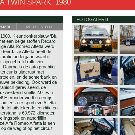
 TWIN SPARK, 1980
FOTOGALERIJ
RMATIE
MERKHISTORIE
 1980. Kleur donkerblauw ‘Blu
et een beige stoffen Recaro
htige Alfa Romeo Alfetta werd
rteerd. De Alfetta heeft de
auratie ondergaan waarbij
zijn gebruikt (alle vier
). Daarna is de auto prachtig
terieur is uitgerust met
-stoelen, en de achterbank en
ieuwe bekleding. Ook werd de
hanisch gereviseerd, de
drukwekkend snelle 2.0 Twin
Hieronder vindt u een lijst
aie en zeer sportieve Alfetta
de tot uitstekende conditie en
eterstand is 63.972 kilometer,
lingsbak en aandrijflijn
e Alfa Romeo Alfetta is een
op de weg of op het circuit!