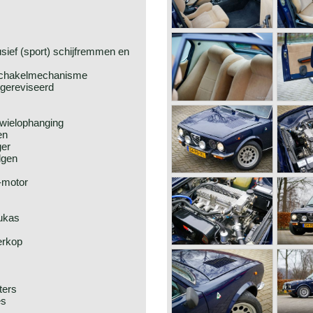
sief (sport) schijfremmen en
schakelmechanisme
 gereviseerd
rwielophanging
en
ger
lgen
-motor
rukas
erkop
ters
es