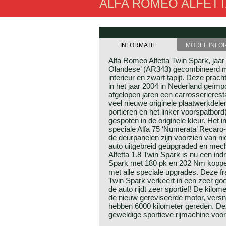
ALFA ROMEO ALFETTA
INFORMATIE
MODEL INFO
Alfa Romeo Alfetta Twin Spark, jaar
Olandese’ (AR343) gecombineerd m
interieur en zwart tapijt. Deze prac
in het jaar 2004 in Nederland geïmpo
afgelopen jaren een carrosserierest
veel nieuwe originele plaatwerkdelen 
portieren en het linker voorspatbord
gespoten in de originele kleur. Het in
speciale Alfa 75 ‘Numerata’ Recaro
de deurpanelen zijn voorzien van n
auto uitgebreid geüpgraded en mec
Alfetta 1.8 Twin Spark is nu een in
Spark met 180 pk en 202 Nm koppel! 
met alle speciale upgrades. Deze fra
Twin Spark verkeert in een zeer goe
de auto rijdt zeer sportief! De kilom
de nieuw gereviseerde motor, versnel
hebben 6000 kilometer gereden. Dez
geweldige sportieve rijmachine voor 