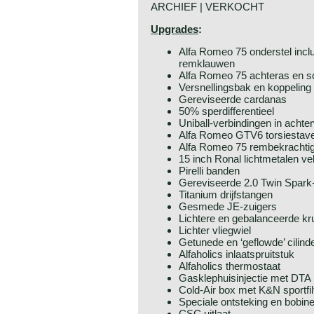
ARCHIEF | VERKOCHT
Upgrades
:
Alfa Romeo 75 onderstel inclu
remklauwen
Alfa Romeo 75 achteras en 
Versnellingsbak en koppeling
Gereviseerde cardanas
50% sperdifferentieel
Uniball-verbindingen in achte
Alfa Romeo GTV6 torsiestav
Alfa Romeo 75 rembekrachti
15 inch Ronal lichtmetalen ve
Pirelli banden
Gereviseerde 2.0 Twin Spark
Titanium drijfstangen
Gesmede JE-zuigers
Lichtere en gebalanceerde k
Lichter vliegwiel
Getunede en ‘geflowde’ cilind
Alfaholics inlaatspruitstuk
Alfaholics thermostaat
Gasklephuisinjectie met DTA
Cold-Air box met K&N sportfil
Speciale ontsteking en bobin
CSC uitlaat