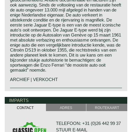
ook aanwezig. Sinds de voltooiing van de restauratie heeft
de auto ongeveer 13.000 mijl afgelegd in handen van de
enige Nederlandse eigenaar. De auto verkeert in
uitstekende conditie en de rijervaring is magnifiek. De
eerste serie Jaguar E-type is een van de meest iconische
auto's ooit ontworpen. De Jaguar E-type werd bij zijn
introductie op de Autosalon van Genève op 15 maart 1961
met absolute verbazing en enthousiasme ontvangen. De
enige auto die een vergelijkbare introductie kende, was de
Citroën DS19 in oktober 1955, die rechtstreeks van een
andere planeet leek te komen. Dit is uw kans om een ​​
bijzonder stukje autohistorie te bemachtigen: de
sportwagen die Enzo Ferrari “de mooiste auto ooit
gemaakt” noemde.
ARCHIEF | VERKOCHT
De Jaguar E-type zag het levenslicht in 1961 als opvolger
Jaguar historie
van de fameuze XK 120, 140 en 150 serie. De E-type
Het merk Jaguar zag voor het eerst het levenslicht in
IMPARTS
werd dat jaar op 15 maart voorgesteld op de Salon van
1945. De fabriek bestond echter al langer en werd in 1922
Genève en sloeg in als een bom… vanwege de sublieme
CONTACT
ADRES
ROUTEKAART
opgericht door William Lyons en William Walmsley in
vormgeving en het technische concept. Leuke
Blackpool, Engeland, onder de naam Swallow
wetenswaardigheid bij deze introductie in Genève is dat de
Coachbuilding Co. De fabriek bouwde motorfiets
E-type "showcar" nèt op tijd klaar was om te worden
TELEFOON: +31 (0)26 442 99 37
zijspannen en later carrosserieën op basis van Austin
gepresenteerd.
STUUR E-MAIL
Seven chassis. Toen in de jaren dertig de eigen SS