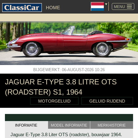
NAVIGATIE
OVERSLAAN
MENU
HOME
BIJGEWERKT: 06-AUGUST-2026 10:26
JAGUAR E-TYPE 3.8 LITRE OTS
(ROADSTER) S1, 1964
MOTORGELUID
GELUID RIJDEND
INFORMATIE
MODEL INFORMATIE
MERKHISTORIE
Jaguar E-Type 3.8 Liter OTS (roadster), bouwjaar 1964.