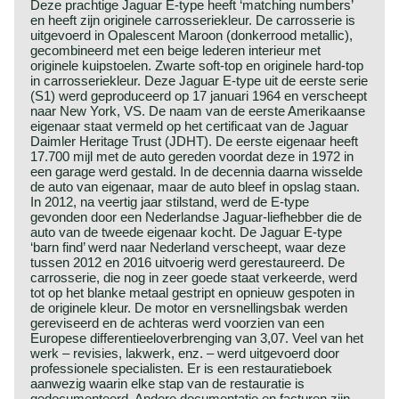
Deze prachtige Jaguar E-type heeft ‘matching numbers’
en heeft zijn originele carrosseriekleur. De carrosserie is
uitgevoerd in Opalescent Maroon (donkerrood metallic),
gecombineerd met een beige lederen interieur met
originele kuipstoelen. Zwarte soft-top en originele hard-top
in carrosseriekleur. Deze Jaguar E-type uit de eerste serie
(S1) werd geproduceerd op 17 januari 1964 en verscheept
naar New York, VS. De naam van de eerste Amerikaanse
eigenaar staat vermeld op het certificaat van de Jaguar
Daimler Heritage Trust (JDHT). De eerste eigenaar heeft
17.700 mijl met de auto gereden voordat deze in 1972 in
een garage werd gestald. In de decennia daarna wisselde
de auto van eigenaar, maar de auto bleef in opslag staan.
In 2012, na veertig jaar stilstand, werd de E-type
gevonden door een Nederlandse Jaguar-liefhebber die de
auto van de tweede eigenaar kocht. De Jaguar E-type
‘barn find’ werd naar Nederland verscheept, waar deze
tussen 2012 en 2016 uitvoerig werd gerestaureerd. De
carrosserie, die nog in zeer goede staat verkeerde, werd
tot op het blanke metaal gestript en opnieuw gespoten in
de originele kleur. De motor en versnellingsbak werden
gereviseerd en de achteras werd voorzien van een
Europese differentieeloverbrenging van 3,07. Veel van het
werk – revisies, lakwerk, enz. – werd uitgevoerd door
professionele specialisten. Er is een restauratieboek
aanwezig waarin elke stap van de restauratie is
gedocumenteerd. Andere documentatie en facturen zijn