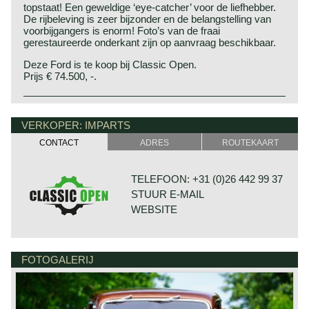
topstaat! Een geweldige ‘eye-catcher’ voor de liefhebber.
De rijbeleving is zeer bijzonder en de belangstelling van
voorbijgangers is enorm! Foto’s van de fraai
gerestaureerde onderkant zijn op aanvraag beschikbaar.
Deze Ford is te koop bij Classic Open.
Prijs € 74.500, -.
VERKOPER: IMPARTS
CONTACT
ADRES
ROUTEKAART
TELEFOON: +31 (0)26 442 99 37
STUUR E-MAIL
WEBSITE
FOTOGALERIJ
BONNETSTRAAT 33
6718 XN EDE
NEDERLAND