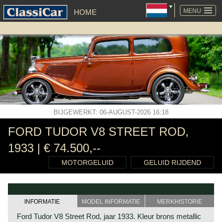
NAVIGATIE
OVERSLAAN
MENU
HOME
BIJGEWERKT: 06-AUGUST-2026 16:18
FORD TUDOR V8 STREET ROD,
1933 | € 74.500,--
MOTORGELUID
GELUID RIJDEND
INFORMATIE
MODEL INFORMATIE
MERKHISTORIE
Ford Tudor V8 Street Rod, jaar 1933. Kleur brons metallic