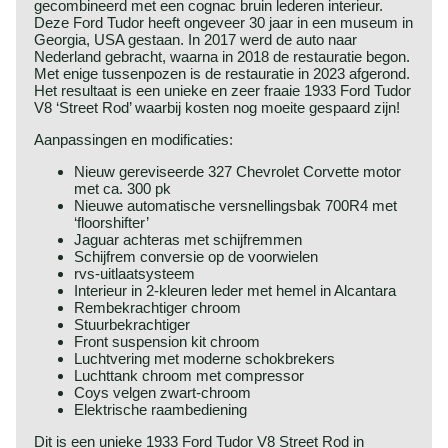
gecombineerd met een cognac bruin lederen interieur.
Deze Ford Tudor heeft ongeveer 30 jaar in een museum in
Georgia, USA gestaan. In 2017 werd de auto naar
Nederland gebracht, waarna in 2018 de restauratie begon.
Met enige tussenpozen is de restauratie in 2023 afgerond.
Het resultaat is een unieke en zeer fraaie 1933 Ford Tudor
V8 ‘Street Rod’ waarbij kosten nog moeite gespaard zijn!
Aanpassingen en modificaties:
Nieuw gereviseerde 327 Chevrolet Corvette motor
met ca. 300 pk
Nieuwe automatische versnellingsbak 700R4 met
‘floorshifter’
Jaguar achteras met schijfremmen
Schijfrem conversie op de voorwielen
rvs-uitlaatsysteem
Interieur in 2-kleuren leder met hemel in Alcantara
Rembekrachtiger chroom
Stuurbekrachtiger
Front suspension kit chroom
Luchtvering met moderne schokbrekers
Luchttank chroom met compressor
Coys velgen zwart-chroom
Elektrische raambediening
Dit is een unieke 1933 Ford Tudor V8 Street Rod in