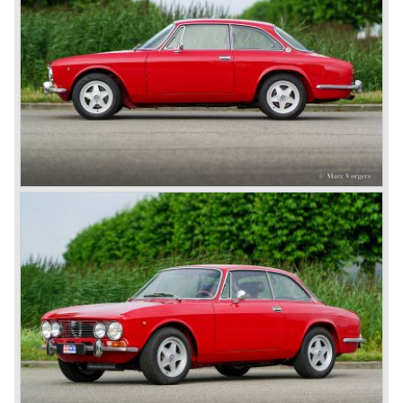
smering en 150 pk. vermogen. Alle vooroorlogse Alfa
Romeo’s waren overigens rechts gestuurd.
Eind jaren veertig werd enkel de 6C 2500 nog maar
verkocht die al ruim tien jaar in productie was. Juist op tijd
realiseerde men zich bij Alfa Romeo dat de markt voor dit
type, erg dure, auto’s kleiner werd en men besloot een
andere weg in te slaan.
In 1949 zag de Alfa Romeo 1900 het levenslicht; de eerste
Alfa Romeo met een zelfdragende carrosserie die geheel
in de Alfa fabriek, aan de lopende band, werd gebouwd. De
1900 serie liep door tot 1958. Begin jaren vijftig pakte Alfa
Romeo de racerij weer op met vooroorlogse racewagens
en won…met Fangio achter het stuur!
Vanaf 1954 kwam de Giulietta serie op de markt en
vervolgens in 1962 de Giulia serie, stuk voor stuk series
waarin juweeltjes van auto’s voorkwamen met name de
Sprint en de Spider uitvoeringen. Al deze auto’s waren
voorzien van volledig aluminium motorblokken,
bovenliggende nokkenassen en vijf versnellingsbakken.
Alfa Romeo en Mercedes-Benz zijn de automerken met
de grootste race historie die zich uitstrekte over de eerste
helft van de twintigste eeuw. In de jaren 1990 herinnerde
daar helaas weinig meer aan. Aan de racerij werd reeds
decennia niet meer deelgenomen en de Alfetta serie als
opvolger van de Giulia serie verkocht niet erg best.