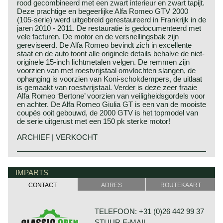
rood gecombineerd met een zwart interieur en zwart tapijt.
Deze prachtige en begeerlijke Alfa Romeo GTV 2000
(105-serie) werd uitgebreid gerestaureerd in Frankrijk in de
jaren 2010 - 2011. De restauratie is gedocumenteerd met
vele facturen. De motor en de versnellingsbak zijn
gereviseerd. De Alfa Romeo bevindt zich in excellente
staat en de auto toont alle originele details behalve de niet-
originele 15-inch lichtmetalen velgen. De remmen zijn
voorzien van met roestvrijstaal omvlochten slangen, de
ophanging is voorzien van Koni-schokdempers, de uitlaat
is gemaakt van roestvrijstaal. Verder is deze zeer fraaie
Alfa Romeo ‘Bertone’ voorzien van veiligheidsgordels voor
en achter. De Alfa Romeo Giulia GT is een van de mooiste
coupés ooit gebouwd, de 2000 GTV is het topmodel van
de serie uitgerust met een 150 pk sterke motor!
ARCHIEF | VERKOCHT
De Alfa Romeo 2000 GTV werd vormgegeven door
Alfa Romeo historie
Bertone en kan tot één van de meest geslaagd
Alfa Romeo behoort tot de allergrootste namen in de
IMPARTS
vormgegeven compacte GT’s van de laatste decennia
automobiel historie. "Alfa" (Sociètà Anonima Lombardo
gerekend worden. Naast een voortreffelijke vormgeving
CONTACT
ADRES
ROUTEKAART
Fabbrica Automobili) werd opgericht in 1910. Het bedrijf
beschikt de 2000 GTV over een uitstekend weggedrag,
kreeg de uiteindelijke naam Alfa Romeo in 1915 toen
een sublieme motor en praktisch gebruiksgemak; de 2000
Nicolo Romeo het bedrijf overnam.
GTV is een tweepersoons GT in hart en nieren en een
TELEFOON: +31 (0)26 442 99 37
toonbeeld van alles waar Alfa Romeo voor staat;
Vanaf de jaren twintig bouwde Alfa Romeo sport- race- en
STUUR E-MAIL