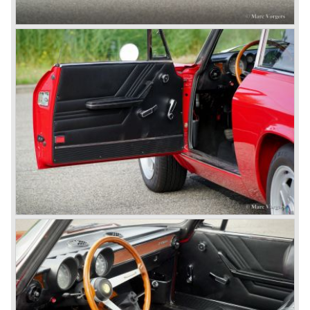
Door het Alfasud avontuur, met gebruikmaking van slecht
staal voor de carrosserieën, vergooide Alfa Romeo haar
faam in de ogen van de consument. De Alfasud roestte, bij
wijze van spreken, al in de folder en het heeft Alfa Romeo
tien jaar gekost om het zwaar gekreukte imago op te
vijzelen. De Alfasud was overigens een zeer fraaie auto
met excellente rijeigenschappen en niet te versmaden
techniek waarvan er tot 1987 meer dan 1 miljoen werden
verkocht.
In de jaren tachtig ging het erg slecht met Alfa Romeo en
het bedrijf werd in 1987 overgenomen door Fiat.
Met de komst van de Alfa Romeo typen 33, 75 en 164
heeft men bij Alfa Romeo nog lang strijd gevoerd om
kwalitatief op niveau van de concurrentie te komen wat
helaas niet gelukt is; hoewel liefhebbers de auto's toch
bleven kopen.
Pas de laatste jaren begint Alfa Romeo weer een beetje
van haar glans terug te krijgen, de Spider en GTV van de
jaren negentig waren een schot in de roos en de 145, 146
en 155 typen waren aanzetten om weer een rol van
betekenis te gaan spelen in het middenklasse segment.
De daaropvolgende 156, 166 en 147 zetten Alfa Romeo
weer echt op de verlanglijst van menig autoliefhebber.