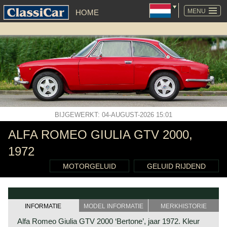
NAVIGATIE
OVERSLAAN
MENU
HOME
BIJGEWERKT: 04-AUGUST-2026 15:01
ALFA ROMEO GIULIA GTV 2000,
1972
MOTORGELUID
GELUID RIJDEND
INFORMATIE
MODEL INFORMATIE
MERKHISTORIE
Alfa Romeo Giulia GTV 2000 ‘Bertone’, jaar 1972. Kleur