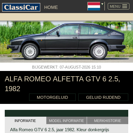
NAVIGATIE
OVERSLAAN
MENU
HOME
BIJGEWERKT: 07-AUGUST-2026 15:10
ALFA ROMEO ALFETTA GTV 6 2.5,
1982
MOTORGELUID
GELUID RIJDEND
INFORMATIE
MODEL INFORMATIE
MERKHISTORIE
Alfa Romeo GTV 6 2.5, jaar 1982. Kleur donkergrijs