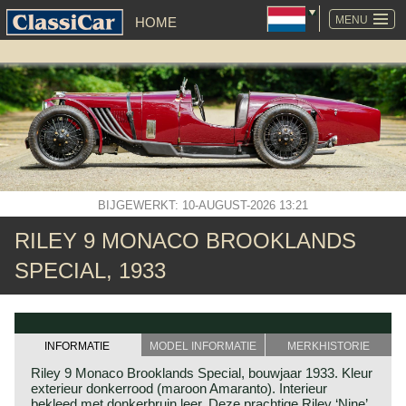
NAVIGATIE
OVERSLAAN
MENU
HOME
BIJGEWERKT: 10-AUGUST-2026 13:21
RILEY 9 MONACO BROOKLANDS
SPECIAL, 1933
INFORMATIE
MODEL INFORMATIE
MERKHISTORIE
Riley 9 Monaco Brooklands Special, bouwjaar 1933. Kleur
exterieur donkerrood (maroon Amaranto). Interieur
bekleed met donkerbruin leer. Deze prachtige Riley ‘Nine’