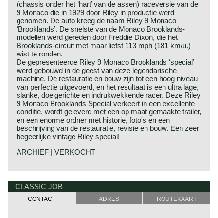
(chassis onder het ‘hart’ van de assen) raceversie van de
9 Monaco die in 1929 door Riley in productie werd
genomen. De auto kreeg de naam Riley 9 Monaco
‘Brooklands’. De snelste van de Monaco Brooklands-
modellen werd gereden door Freddie Dixon, die het
Brooklands-circuit met maar liefst 113 mph (181 km/u.)
wist te ronden.
De gepresenteerde Riley 9 Monaco Brooklands ‘special’
werd gebouwd in de geest van deze legendarische
machine. De restauratie en bouw zijn tot een hoog niveau
van perfectie uitgevoerd, en het resultaat is een ultra lage,
slanke, doelgerichte en indrukwekkende racer. Deze Riley
9 Monaco Brooklands Special verkeert in een excellente
conditie, wordt geleverd met een op maat gemaakte trailer,
en een enorme ordner met historie, foto's en een
beschrijving van de restauratie, revisie en bouw. Een zeer
begeerlijke vintage Riley special!
ARCHIEF | VERKOCHT
CLASSIC JOB
CONTACT
ADRES
ROUTEKAART