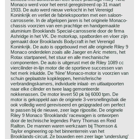
Monaco werd voor het eerst geregistreerd op 31 maart
1933. De auto werd nieuw verkocht in het Verenigd
Koninkrijk en verliet de fabriekspoorten met een saloon-
carrosserie. In de afgelopen jaren is het originele Monaco-
chassis voorzien van een prachtige en handgemaakte
aluminium Brooklands Special-carrosserie door de firma
Ashridge in het VK. De motorkap, spatborden en vloer zijn
gemaakt door Brooklands Bodycraft in het Verenigd
Koninkrijk. De auto is opgebouwd met alle originele Riley 9
Monaco onderdelen zoals alle Jaeger en Aric meters, het
Rotax startpaneel, het stuur en alle mechanische
componenten. De auto is uitgerust met de Riley 1089 cc
viercilinder-in-lijn motor die de sportieve successen van
het merk inluidde. De ‘Nine’ Monaco-motor is voorzien van
schuin geplaatste kopkleppen, hemisferische
verbrandingskamers, individuele inlaat- en uitlaatpoorten
naar elke cilinder en twee laag gemonteerde
nokkenassen. De motor levert 50 pk bij 6000 tpm. De
motor is gekoppeld aan de originele 3-versnellingsbak die
ook volledig werd gereviseerd en geüpgraded om perfect
te passen bij de nieuwe, zeer lage rijpositie. De originele
Riley 9 Monaco ‘Brooklands’ racewagen is ontworpen
door de technische legendes Parry Thomas en Reid
Railton. De mannen waren werkzaam bij Thomson &
Taylor engineering op het binnenterrein van het
Brooklands-circuit. Ze bouwden een zeer lage ‘underslung’