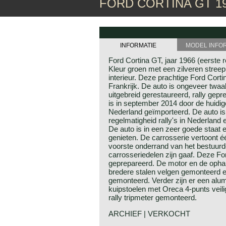
FORD CORTINA GT 1
INFORMATIE
MODEL INFO
Ford Cortina GT, jaar 1966 (eerste r
Kleur groen met een zilveren streep 
interieur. Deze prachtige Ford Corti
Frankrijk. De auto is ongeveer twaal
uitgebreid gerestaureerd, rally gep
is in september 2014 door de huidig
Nederland geïmporteerd. De auto is 
regelmatigheid rally's in Nederland
De auto is in een zeer goede staat 
genieten. De carrosserie vertoont éé
voorste onderrand van het bestuurde
carrosseriedelen zijn gaaf. Deze For
geprepareerd. De motor en de ophang
bredere stalen velgen gemonteerd en
gemonteerd. Verder zijn er een alu
kuipstoelen met Oreca 4-punts veili
rally tripmeter gemonteerd.
ARCHIEF | VERKOCHT