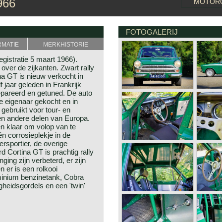
966
MOTOR
FOTOGALERIJ
RMATIE
MERKHISTORIE
egistratie 5 maart 1966).
over de zijkanten. Zwart rally
na GT is nieuw verkocht in
f jaar geleden in Frankrijk
repareerd en getuned. De auto
e eigenaar gekocht en in
gebruikt voor tour- en
 en andere delen van Europa.
en klaar om volop van te
n corrosieplekje in de
rsportier, de overige
d Cortina GT is prachtig rally
ing zijn verbeterd, er zijn
 er is een rolkooi
minium benzinetank, Cobra
gheidsgordels en een 'twin'