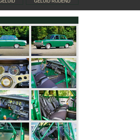
GELUID
GELUID RIJDEND