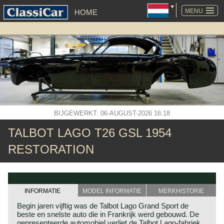
NAVIGATIE
OVERSLAAN
MENU
HOME
BIJGEWERKT: 06-AUGUST-2026 16:18
TALBOT LAGO T26 GSL 1954
RESTORATION
INFORMATIE
MODEL INFORMATIE
MERKHISTORIE
Begin jaren vijftig was de Talbot Lago Grand Sport de
beste en snelste auto die in Frankrijk werd gebouwd. De
gepresenteerde automobiel verliet de Talbot Lago-fabriek