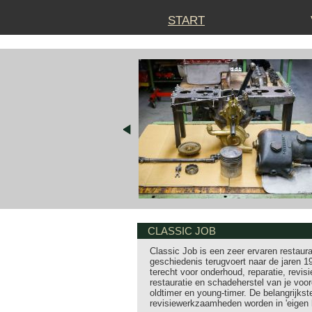
NAVIGATIE
START
OVERSLAAN
CLASSIC JOB
Classic Job is een zeer ervaren restaura
geschiedenis terugvoert naar de jaren 19
terecht voor onderhoud, reparatie, revisie
restauratie en schadeherstel van je voor
oldtimer en young-timer. De belangrijkste
revisiewerkzaamheden worden in 'eigen h