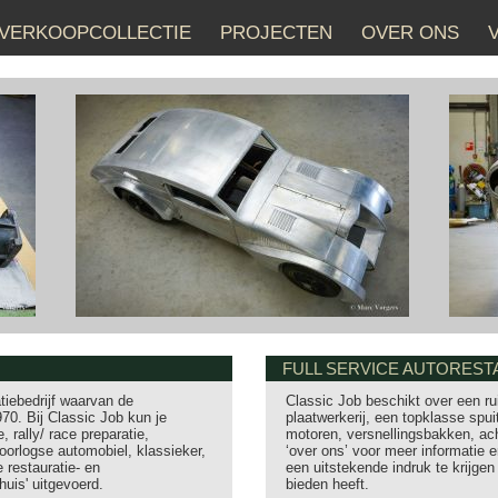
VERKOOPCOLLECTIE
PROJECTEN
OVER ONS
FULL SERVICE AUTOREST
tiebedrijf waarvan de
Classic Job beschikt over een ru
70. Bij Classic Job kun je
plaatwerkerij, een topklasse spuit
, rally/ race preparatie,
motoren, versnellingsbakken, ac
oorlogse automobiel, klassieker,
‘over ons’ voor meer informatie 
 restauratie- en
een uitstekende indruk te krijgen
uis' uitgevoerd.
bieden heeft.