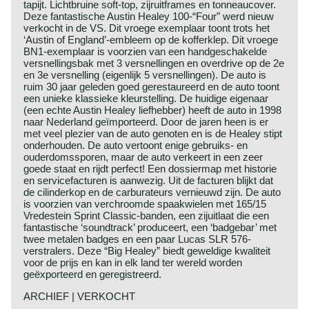
tapijt. Lichtbruine soft-top, zijruitframes en tonneaucover.
Deze fantastische Austin Healey 100-“Four” werd nieuw
verkocht in de VS. Dit vroege exemplaar toont trots het
‘Austin of England’-embleem op de kofferklep. Dit vroege
BN1-exemplaar is voorzien van een handgeschakelde
versnellingsbak met 3 versnellingen en overdrive op de 2e
en 3e versnelling (eigenlijk 5 versnellingen). De auto is
ruim 30 jaar geleden goed gerestaureerd en de auto toont
een unieke klassieke kleurstelling. De huidige eigenaar
(een echte Austin Healey liefhebber) heeft de auto in 1998
naar Nederland geïmporteerd. Door de jaren heen is er
met veel plezier van de auto genoten en is de Healey stipt
onderhouden. De auto vertoont enige gebruiks- en
ouderdomssporen, maar de auto verkeert in een zeer
goede staat en rijdt perfect! Een dossiermap met historie
en servicefacturen is aanwezig. Uit de facturen blijkt dat
de cilinderkop en de carburateurs vernieuwd zijn. De auto
is voorzien van verchroomde spaakwielen met 165/15
Vredestein Sprint Classic-banden, een zijuitlaat die een
fantastische ‘soundtrack’ produceert, een ‘badgebar’ met
twee metalen badges en een paar Lucas SLR 576-
verstralers. Deze “Big Healey” biedt geweldige kwaliteit
voor de prijs en kan in elk land ter wereld worden
geëxporteerd en geregistreerd.
ARCHIEF | VERKOCHT