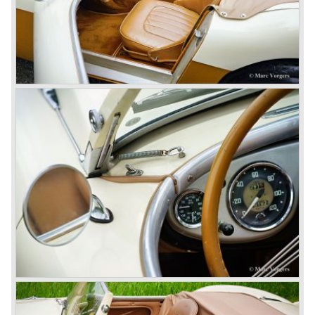
voorgaande Austin Healey modellen werd de soft top
geheel afgenomen en in de kofferbak opgeborgen, samen
met de insteek ruiten.
Oktober 1963 wordt de definitieve Austin Healey 3000
voorgesteld; de MK III. De MK III was net als de MK IIa
enkel verkrijgbaar als 2+2 convertible uitvoering. De motor
werd voorzien van een andere nokkenas en andere
klepveren. Tevens werden grotere 2 inch S.U. HD-8
carburateurs toegepast. De MK III kreeg een geheel
gewijzigd dashboard en een middenconsole. De "big
Healey" startte vanaf dit ogenblik met een contactsleutel
i.p.v. een startknop. De scharnierende leuning van de
achterstoelen deed nu in omgeklapte vorm ook dienst als
vlakke laadvloer.
In mei 1964 krijgt de Austin Healey 3000 MK III de laatste
modificaties die resulteren in de introductie van het "phase
2" model. De MK III phase 2 werd o.a. voorzien van een
aangepast chassis om de achteras meer verticale ruimte
te geven teneinde een langere veerweg te bereiken. De
achteras werd nu afgeveerd door zesblads bladveren.
Ook werden de schijfremmen gewijzigd en werden de
voorste knipperlicht en stadslicht lenzen groter.
In maart 1965 wordt de Austin Healey 3000 MK III phase 2
ook aan de achterzijde voorzien van separate richting
aanwijzers. De lenzen van de achterlichten worden even