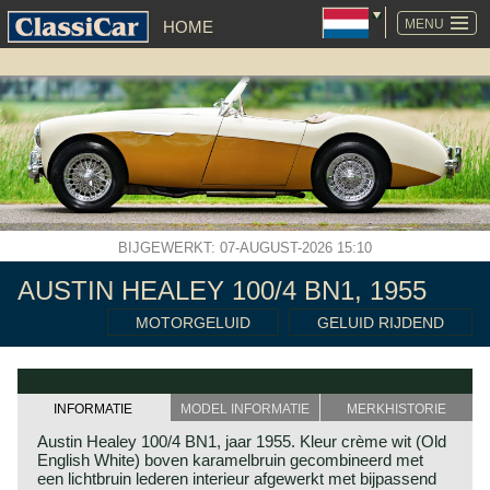
NAVIGATIE
OVERSLAAN
MENU
HOME
BIJGEWERKT: 07-AUGUST-2026 15:10
AUSTIN HEALEY 100/4 BN1, 1955
MOTORGELUID
GELUID RIJDEND
INFORMATIE
MODEL INFORMATIE
MERKHISTORIE
Austin Healey 100/4 BN1, jaar 1955. Kleur crème wit (Old
English White) boven karamelbruin gecombineerd met
een lichtbruin lederen interieur afgewerkt met bijpassend