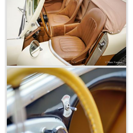
groot als die aan de voorzijde.
Het laatste volledige productiejaar is 1967. 3051 Healey's
worden er dat jaar geproduceerd. De laatste productie
batch, november/ december 1967, van ruim 500 auto's
wordt uitgevoerd in de kleur metallic golden beige met een
zwart interieur. De stoelen worden voorzien van
imitatiechroom "piping". De foto hieronder toont zo'n
"Golden" Healey uit 1967.
In 1968 was het definitief gedaan met de productie van de
Austin Healey. In maart 1968 wordt er nog één
rechtsgestuurde Austin Healey 3000 MK phase 2
gebouwd. Wij zijn erg benieuwd voor wie deze
"nakomeling" werd gebouwd...
Heden ten dage is de Austin Healey één van de meest
populaire klassiekers. De prachtige vormgeving, het
karakter en de machtige motorblokken zullen altijd tot de
verbeelding blijven spreken.
© Marc Vorgers