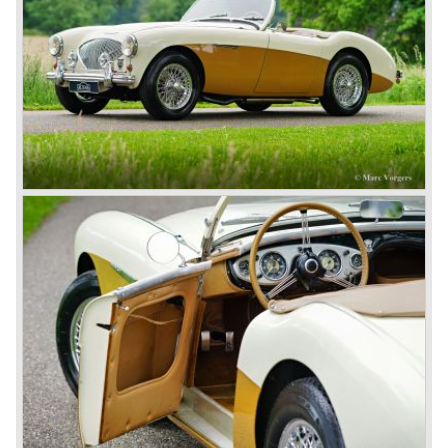
werd de samenwerking tussen Austin en Healey
beklonken...
De Healey 100 was vormgegeven door Gerry Coker en
door Donald Healey gebouwd op basis van Austin
componenten waaronder het viercilinder A90 motorblok
wat voor Austin natuurlijk ideaal was. Austin zag in de
Healey het antwoord op de MG sportwagens en de
Triumph TR sportwagen van het Standard-Triumph
concern.
In de Healey fabriek te Warwick werden de eerste twintig
pre productie exemplaren gebouwd, aansluitend werd de
productie van de Austin Healey 100 in 1953 verplaatst
naar de Austin fabriek in Longbridge. Chassis en
carrosserieën werden gebouwd en toegeleverd door
Jensen.
De Austin Healey 100 BN-1 werd gebouwd tussen 1953
en 1955 waarna in 1955 de BN-2 met vier versnellingsbak
werd voorgesteld. Tussen 1955 en 1956 volgden specials
als de 100M en de 100S welke laatste puur voor de racerij
bestemd was.
In 1956 werd de viercilinder motor uitgebannen en werd de
Austin Healey voorzien van de 2.6 liter zescilinder motor
uit de Austin Westminster, tevens kreeg de auto een
ruimer inzittenden compartiment met twee piepkleine