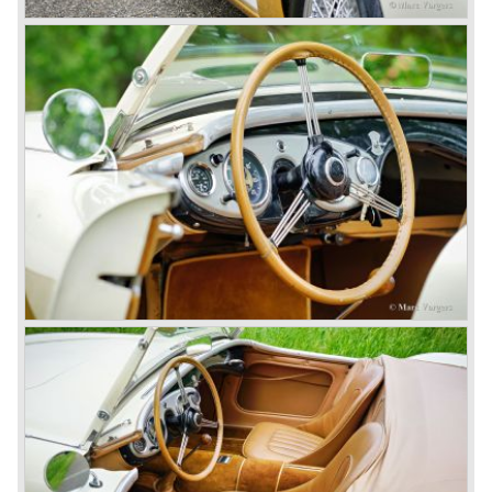
zitkuipjes achterin; de geboorte van de Austin Healey
100/6 (BN4) in mei 1956 was een feit...
In april 1958 kwam er een tweezits uitvoering van de
Austin Healey 100/6 op de markt (BN6) omdat het
"vierzits" model niet zo populair was als de tweezits Austin
Healey 100 voorgangers.
In maart 1959 komt de Healey 3000 op de markt. Deze
doorontwikkeling op de 100/6 is voorzien van een tot 2912
cc. opgeboorde zescilinder motor en schijfremmen aan de
voorwielen. Deze eerste Austin Healey 3000 kennen wij
als MK I.
In 1961 volgt de MK II, deze versie is voorzien van drie
carburateurs waardoor het motorvermogen aanzienlijk
toenam.
In januari 1962 werd de MK IIa (BJ7) geïntroduceerd. De
Austin Healey MK IIa was weer voorzien van twee
(grotere) carburateurs die eenvoudiger synchroon te
stellen waren en toch praktisch hetzelfde motorvermogen
garandeerden. De MK IIa was tevens voorzien van
neerdraaibare ramen in plaats van de opsteekruiten van
de voorgangers.
In maart 1962 wordt de MKII tweezitter uit productie
genomen en in juni de vierzitter. De MK IIa is een
"convertible" omdat het cabrioletdak neergeklapt op de
auto aanwezig blijft en met een hoes wordt afgedekt. Bij de