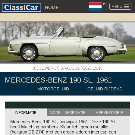
NAVIGATIE
OVERSLAAN
MENU
HOME
BIJGEWERKT: 07-AUGUST-2026 15:10
MERCEDES-BENZ 190 SL, 1961
MOTORGELUID
GELUID RIJDEND
INFORMATIE
MODEL INFORMATIE
MERKHISTORIE
Mercedes-Benz 190 SL, bouwjaar 1961. Deze 190 SL
heeft Matching numbers. Kleur licht groen metallic
(hellgrün DB 274) met een groen lederen interieur, een