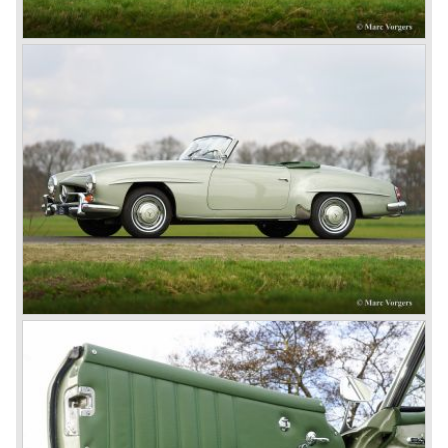
de rijksten der aarde te behagen; de Mercedes-Benz 600
(W 100).. Deze limousine was ruim zes meter lang en
voorzien van alle denkbare luxe. Tevens zagen in de jaren
zestig onder andere de W 110, W 111 en W112 series het
levenslicht en de SL opvolger werd voorgesteld; de 230 SL
(W113).
In de jaren zeventig werd naast de zeer succesvolle W
123 serie de Mercedes SL opvolger voorgesteld die 19
jaar in productie zou blijven; de R 107 serie. Deze
Mercedes-Benz SL was verkrijgbaar met verschillende
zes cilinder lijn- en V8 motoren.
In de jaren tachtig en negentig van de vorige eeuw ging
Mercedes-Benz onverdroten door met het bouwen van
kwaliteits- automobielen en sportwagens. Het merk bouwt
tot de dag van vandaag nog immer automobielen met
dezelfde merkkwaliteiten als in de jaren vijftig. Mercedes-
Benz is een merk met een onbewogen historie, slechts
even uit haar evenwicht gebracht door de tweede
wereldoorlog, dat een enorm vertrouwen inboezemt en
tegenwoordig als onderdeel van het grote Daimler-Benz
concern nog altijd automobielen van topklasse bouwt.
© Marc Vorgers