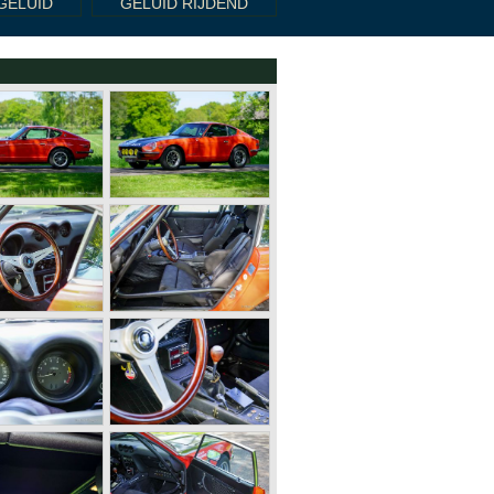
GELUID
GELUID RIJDEND