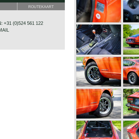
ROUTEKAART
 +31 (0)524 561 122
MAIL
23
GRAMSBERGEN
D