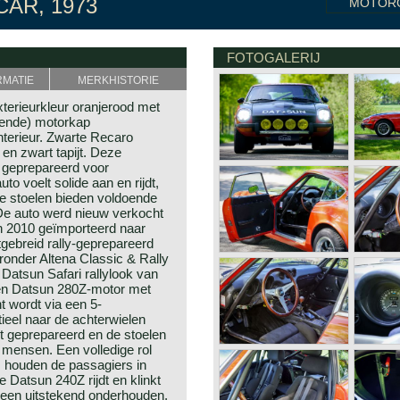
CAR, 1973
MOTOR
FOTOGALERIJ
RMATIE
MERKHISTORIE
xterieurkleur oranjerood met
erende) motorkap
nterieur. Zwarte Recaro
en zwart tapijt. Deze
t geprepareerd voor
to voelt solide aan en rijdt,
 De stoelen bieden voldoende
 De auto werd nieuw verkocht
 in 2010 geïmporteerd naar
tgebreid rally-geprepareerd
ronder Altena Classic & Rally
 Datsun Safari rallylook van
een Datsun 280Z-motor met
 wordt via een 5-
tieel naar de achterwielen
ct geprepareerd en de stoelen
 mensen. Een volledige rol
s houden de passagiers in
he Datsun 240Z rijdt en klinkt
 heen uitstekend onderhouden.