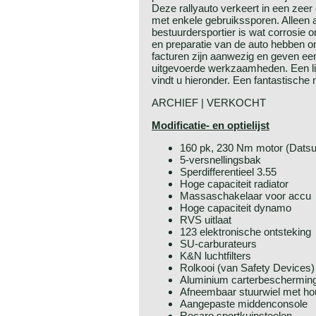
Deze rallyauto verkeert in een zeer 
met enkele gebruikssporen. Alleen 
bestuurdersportier is wat corrosie 
en preparatie van de auto hebben o
facturen zijn aanwezig en geven een
uitgevoerde werkzaamheden. Een lij
vindt u hieronder. Een fantastische
ARCHIEF | VERKOCHT
Modificatie- en optielijst
160 pk, 230 Nm motor (Dats
5-versnellingsbak
Sperdifferentieel 3.55
Hoge capaciteit radiator
Massaschakelaar voor accu
Hoge capaciteit dynamo
RVS uitlaat
123 elektronische ontsteking
SU-carburateurs
K&N luchtfilters
Rolkooi (van Safety Devices)
Aluminium carterbescherming 
Afneembaar stuurwiel met hou
Aangepaste middenconsole
Recaro sportkuipstoelen