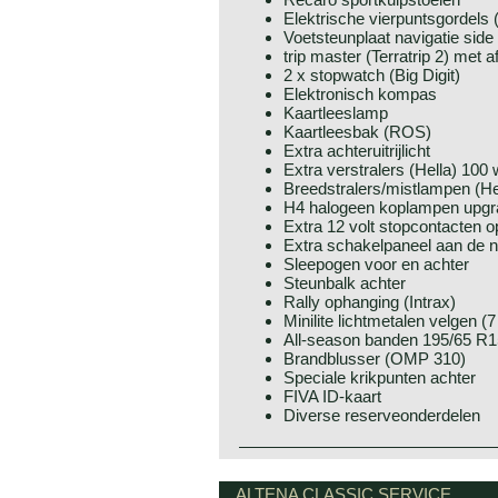
Elektrische vierpuntsgordels 
Voetsteunplaat navigatie side
trip master (Terratrip 2) met 
2 x stopwatch (Big Digit)
Elektronisch kompas
Kaartleeslamp
Kaartleesbak (ROS)
Extra achteruitrijlicht
Extra verstralers (Hella) 100 
Breedstralers/mistlampen (He
H4 halogeen koplampen upgr
Extra 12 volt stopcontacten 
Extra schakelpaneel aan de n
Sleepogen voor en achter
Steunbalk achter
Rally ophanging (Intrax)
Minilite lichtmetalen velgen (7
All-season banden 195/65 R15
Brandblusser (OMP 310)
Speciale krikpunten achter
FIVA ID-kaart
Diverse reserveonderdelen
Deze auto werd rally geprepareerd e
Helaas kunnen wij geen fabriek spe
ALTENA CLASSIC SERVICE
gegevens zijn in de omschrijving ve