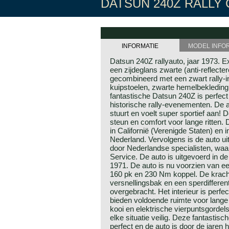
DATSUN 240Z RALLY 
INFORMATIE
MODEL INFO
Datsun 240Z rallyauto, jaar 1973. E
een zijdeglans zwarte (anti-reflect
gecombineerd met een zwart rally-i
kuipstoelen, zwarte hemelbekleding 
fantastische Datsun 240Z is perfec
historische rally-evenementen. De au
stuurt en voelt super sportief aan!
steun en comfort voor lange ritten.
in Californië (Verenigde Staten) en
Nederland. Vervolgens is de auto ui
door Nederlandse specialisten, waa
Service. De auto is uitgevoerd in de
1971. De auto is nu voorzien van 
160 pk en 230 Nm koppel. De kracht
versnellingsbak en een sperdifferen
overgebracht. Het interieur is perfe
bieden voldoende ruimte voor lange
kooi en elektrische vierpuntsgordel
elke situatie veilig. Deze fantastisc
perfect en de auto is door de jaren