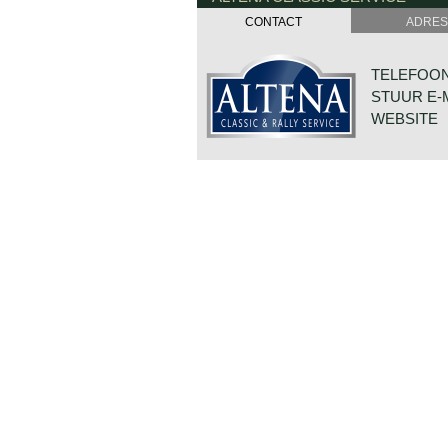
CONTACT
ADRES
TELEFOON:
STUUR E-
WEBSITE
DE VAART 
7784 DK 
NEDERLAN