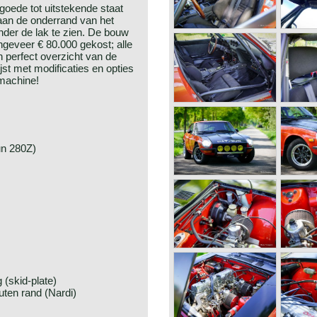
goede tot uitstekende staat
aan de onderrand van het
onder de lak te zien. De bouw
ngeveer € 80.000 gekost; alle
 perfect overzicht van de
st met modificaties en opties
 machine!
un 280Z)
(skid-plate)
ten rand (Nardi)