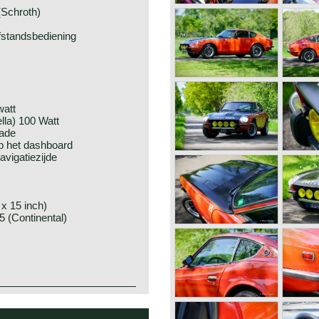
(Schroth)
afstandsbediening
watt
lla) 100 Watt
ade
op het dashboard
avigatiezijde
 x 15 inch)
 (Continental)
n daarbij gemodificeerd.
cificaties geven. Bekende
rwerkt.