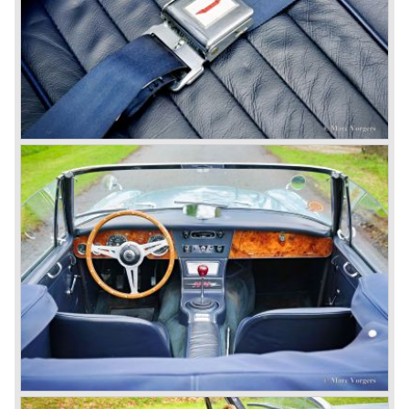
wordt uitgevoerd in de kleur metallic golden beige met een
zwart interieur. De stoelen worden voorzien van
imitatiechroom "piping". De foto hieronder toont zo'n
"Golden" Healey uit 1967.
In 1968 was het definitief gedaan met de productie van de
Austin Healey. In maart 1968 wordt er nog één
rechtsgestuurde Austin Healey 3000 MK phase 2
gebouwd. Wij zijn erg benieuwd voor wie deze
"nakomeling" werd gebouwd...
Heden ten dage is de Austin Healey één van de meest
populaire klassiekers. De prachtige vormgeving, het
karakter en de machtige motorblokken zullen altijd tot de
verbeelding blijven spreken.
© Marc Vorgers