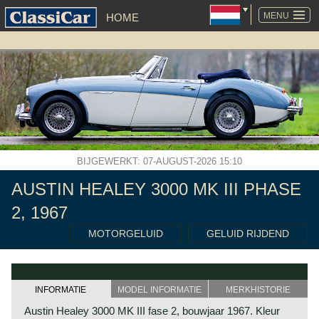
NAVIGATIE
OVERSLAAN
MENU
HOME
BIJGEWERKT: 07-AUGUST-2026 15:10
AUSTIN HEALEY 3000 MK III PHASE
2, 1967
MOTORGELUID
GELUID RIJDEND
INFORMATIE
MODEL INFORMATIE
MERKHISTORIE
Austin Healey 3000 MK III fase 2, bouwjaar 1967. Kleur