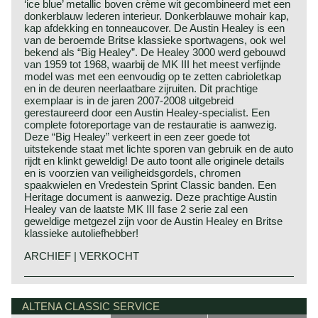
‘ice blue’ metallic boven crème wit gecombineerd met een
donkerblauw lederen interieur. Donkerblauwe mohair kap,
kap afdekking en tonneaucover. De Austin Healey is een
van de beroemde Britse klassieke sportwagens, ook wel
bekend als “Big Healey”. De Healey 3000 werd gebouwd
van 1959 tot 1968, waarbij de MK III het meest verfijnde
model was met een eenvoudig op te zetten cabrioletkap
en in de deuren neerlaatbare zijruiten. Dit prachtige
exemplaar is in de jaren 2007-2008 uitgebreid
gerestaureerd door een Austin Healey-specialist. Een
complete fotoreportage van de restauratie is aanwezig.
Deze “Big Healey” verkeert in een zeer goede tot
uitstekende staat met lichte sporen van gebruik en de auto
rijdt en klinkt geweldig! De auto toont alle originele details
en is voorzien van veiligheidsgordels, chromen
spaakwielen en Vredestein Sprint Classic banden. Een
Heritage document is aanwezig. Deze prachtige Austin
Healey van de laatste MK III fase 2 serie zal een
geweldige metgezel zijn voor de Austin Healey en Britse
klassieke autoliefhebber!
ARCHIEF | VERKOCHT
Austin ontdekte de Healey voorafgaand aan de "Earls
Austin Healey historie
Court Motorshow" van 1952 op de stand van Donald
Geestelijk vader van de "Austin" Healey was Donald
ALTENA CLASSIC SERVICE
Healey motor corporation.
Healey.