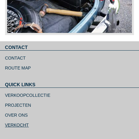
CONTACT
Navigatie
overslaan
CONTACT
ROUTE MAP
QUICK LINKS
Navigatie
overslaan
VERKOOPCOLLECTIE
PROJECTEN
OVER ONS
VERKOCHT