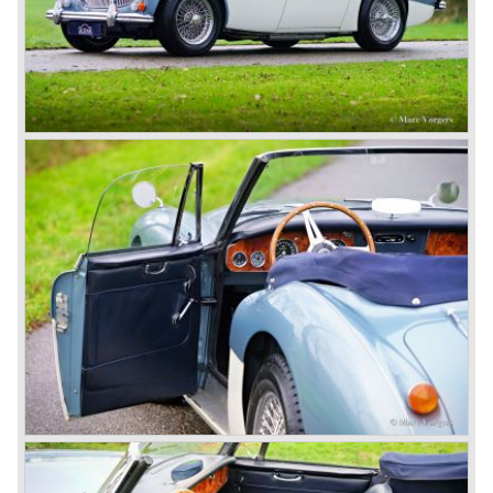
door Donald Healey gebouwd op basis van Austin
componenten waaronder het viercilinder A90 motorblok
wat voor Austin natuurlijk ideaal was. Austin zag in de
Healey het antwoord op de MG sportwagens en de
Triumph TR sportwagen van het Standard-Triumph
concern.
In de Healey fabriek te Warwick werden de eerste twintig
pre productie exemplaren gebouwd, aansluitend werd de
productie van de Austin Healey 100 in 1953 verplaatst
naar de Austin fabriek in Longbridge. Chassis en
carrosserieën werden gebouwd en toegeleverd door
Jensen.
De Austin Healey 100 BN-1 werd gebouwd tussen 1953
en 1955 waarna in 1955 de BN-2 met vier versnellingsbak
werd voorgesteld. Tussen 1955 en 1956 volgden specials
als de 100M en de 100S welke laatste puur voor de racerij
bestemd was.
In 1956 werd de viercilinder motor uitgebannen en werd de
Austin Healey voorzien van de 2.6 liter zescilinder motor
uit de Austin Westminster, tevens kreeg de auto een
ruimer inzittenden compartiment met twee piepkleine
zitkuipjes achterin; de geboorte van de Austin Healey
100/6 (BN4) in mei 1956 was een feit...
In april 1958 kwam er een tweezits uitvoering van de
Austin Healey 100/6 op de markt (BN6) omdat het