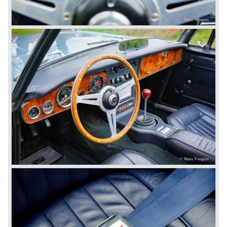
Oktober 1963 wordt de definitieve Austin Healey 3000
voorgesteld; de MK III. De MK III was net als de MK IIa
enkel verkrijgbaar als 2+2 convertible uitvoering. De motor
werd voorzien van een andere nokkenas en andere
klepveren. Tevens werden grotere 2 inch S.U. HD-8
carburateurs toegepast. De MK III kreeg een geheel
gewijzigd dashboard en een middenconsole. De "big
Healey" startte vanaf dit ogenblik met een contactsleutel
i.p.v. een startknop. De scharnierende leuning van de
achterstoelen deed nu in omgeklapte vorm ook dienst als
vlakke laadvloer.
In mei 1964 krijgt de Austin Healey 3000 MK III de laatste
modificaties die resulteren in de introductie van het "phase
2" model. De MK III phase 2 werd o.a. voorzien van een
aangepast chassis om de achteras meer verticale ruimte
te geven teneinde een langere veerweg te bereiken. De
achteras werd nu afgeveerd door zesblads bladveren.
Ook werden de schijfremmen gewijzigd en werden de
voorste knipperlicht en stadslicht lenzen groter.
In maart 1965 wordt de Austin Healey 3000 MK III phase 2
ook aan de achterzijde voorzien van separate richting
aanwijzers. De lenzen van de achterlichten worden even
groot als die aan de voorzijde.
Het laatste volledige productiejaar is 1967. 3051 Healey's
worden er dat jaar geproduceerd. De laatste productie
batch, november/ december 1967, van ruim 500 auto's