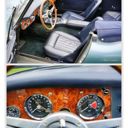
"vierzits" model niet zo populair was als de tweezits Austin
Healey 100 voorgangers.
In maart 1959 komt de Healey 3000 op de markt. Deze
doorontwikkeling op de 100/6 is voorzien van een tot 2912
cc. opgeboorde zescilinder motor en schijfremmen aan de
voorwielen. Deze eerste Austin Healey 3000 kennen wij
als MK I.
In 1961 volgt de MK II, deze versie is voorzien van drie
carburateurs waardoor het motorvermogen aanzienlijk
toenam.
In januari 1962 werd de MK IIa (BJ7) geïntroduceerd. De
Austin Healey MK IIa was weer voorzien van twee
(grotere) carburateurs die eenvoudiger synchroon te
stellen waren en toch praktisch hetzelfde motorvermogen
garandeerden. De MK IIa was tevens voorzien van
neerdraaibare ramen in plaats van de opsteekruiten van
de voorgangers.
In maart 1962 wordt de MKII tweezitter uit productie
genomen en in juni de vierzitter. De MK IIa is een
"convertible" omdat het cabrioletdak neergeklapt op de
auto aanwezig blijft en met een hoes wordt afgedekt. Bij de
voorgaande Austin Healey modellen werd de soft top
geheel afgenomen en in de kofferbak opgeborgen, samen
met de insteek ruiten.