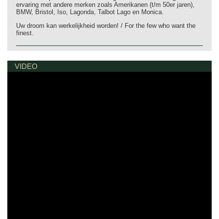
ervaring met andere merken zoals Amerikanen (t/m 50er jaren),
BMW, Bristol, Iso, Lagonda, Talbot Lago en Monica.
Uw droom kan werkelijkheid worden! / For the few who want the
finest.
VIDEO