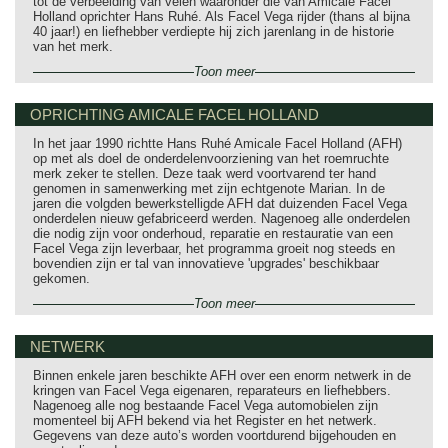
tot de verbeelding van velen waaronder die van Amicale Facel
Holland oprichter Hans Ruhé. Als Facel Vega rijder (thans al bijna
40 jaar!) en liefhebber verdiepte hij zich jarenlang in de historie
van het merk.
Toon meer
OPRICHTING AMICALE FACEL HOLLAND
In het jaar 1990 richtte Hans Ruhé Amicale Facel Holland (AFH)
op met als doel de onderdelenvoorziening van het roemruchte
merk zeker te stellen. Deze taak werd voortvarend ter hand
genomen in samenwerking met zijn echtgenote Marian. In de
jaren die volgden bewerkstelligde AFH dat duizenden Facel Vega
onderdelen nieuw gefabriceerd werden. Nagenoeg alle onderdelen
die nodig zijn voor onderhoud, reparatie en restauratie van een
Facel Vega zijn leverbaar, het programma groeit nog steeds en
bovendien zijn er tal van innovatieve 'upgrades' beschikbaar
gekomen.
Toon meer
NETWERK
Binnen enkele jaren beschikte AFH over een enorm netwerk in de
kringen van Facel Vega eigenaren, reparateurs en liefhebbers.
Nagenoeg alle nog bestaande Facel Vega automobielen zijn
momenteel bij AFH bekend via het Register en het netwerk.
Gegevens van deze auto’s worden voortdurend bijgehouden en