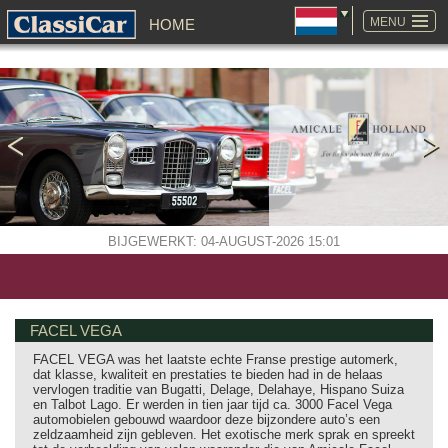
NAVIGATIE
OVERSLAAN
MENU
HOME
BIJGEWERKT: 04-AUGUST-2026 15:01
FACEL VEGA
FACEL VEGA was het laatste echte Franse prestige automerk,
dat klasse, kwaliteit en prestaties te bieden had in de helaas
vervlogen traditie van Bugatti, Delage, Delahaye, Hispano Suiza
en Talbot Lago. Er werden in tien jaar tijd ca. 3000 Facel Vega
automobielen gebouwd waardoor deze bijzondere auto’s een
zeldzaamheid zijn gebleven. Het exotische merk sprak en spreekt