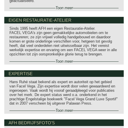
geactualiseerd.
Toon meer
EIGEN RESTAURATIE-ATELIER
Sinds 1995 heeft AFH een eigen Restauratie-Atelier.
FACEL VEGA's zijn geen gemakkelijke automobielen om te
restaureren; ze zijn vrijwel volledig handgebouwd en daardoor
komen er grote onderlinge verschillen voor, hetgeen tot gevolg
heeft, dat veel onderdelen niet uitwisselbaar zijn. Het vereist
werkelijk expertise en ervaring om een FACEL VEGA weer in alle
opzichten tot zijn oorspronkelijke glorie terug te brengen.
Toon meer
EXPERTISE
Hans Ruhé staat bekend als expert en autoriteit op het gebied
van Facel Vega. Zijn expertise wordt door velen gewaardeerd en
ingeroepen. Vaak wordt hij vooraf geraadpleegd voor publicaties
over het merk. De expert status werd o.a. onderkend in het
prachtige Engelstalige boekwerk "Facel Vega Grand Luxe Sportif"
dat in 2007 verscheen bij uitgever Palawan Press.
Toon meer
AFH BEDRIJFSFOTO'S