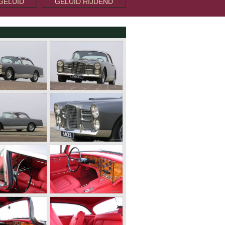
GELUID
GELUID RIJDEND