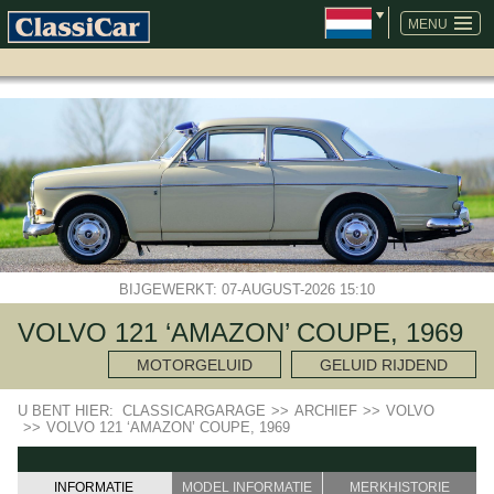
NAVIGATIE
OVERSLAAN
MENU
BIJGEWERKT: 07-AUGUST-2026 15:10
VOLVO 121 ‘AMAZON’ COUPE, 1969
MOTORGELUID
GELUID RIJDEND
U BENT HIER:
CLASSICARGARAGE
>>
ARCHIEF
>>
VOLVO
>>
VOLVO 121 ‘AMAZON’ COUPE, 1969
INFORMATIE
MODEL INFORMATIE
MERKHISTORIE