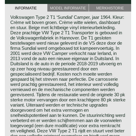
INFORMATIE
MODEL INFORMATIE
MERKHISTORIE
Volkswagen Type 2 T1 ‘Sundial’ Camper, jaar 1964. Kleur:
Crème wit boven groen. Crème witte wielen, dashboard
en stuur. Beige met lichtbeige vinyl interieurbekleding.
Deze prachtige VW Type 2 T1 Transporter is gebouwd in
de Volkswagenfabriek in Hannover. De T1 gesloten
bestelwagen werd nieuw geleverd in de VS deze door de
firma Sundial werd omgebouwd tot kampeervoertuig. In
2001 werd deze VW Camper verkocht naar Ierland, in
2013 vond de auto een nieuwe eigenaar in Duitsland. In
Duitsland is de auto in de periode 2018-2019 uitvoerig en
op zeer hoog niveau gerestaureerd door een
gespecialiseerd bedrijf. Kosten noch moeite werden
gespaard bij het streven naar perfectie. De carrosserie
werd prachtig gerestaureerd, het interieur werd volledig
vernieuwd en de mechanische componenten werden
gereviseerd. Tijdens de restauratie werd de originele 30 pk
sterke motor vervangen door een krachtigere 80 pk sterke
variant. Uiteraard werden er technische upgrades
doorgevoerd om het extra vermogen en
snelheidspotentieel aan te kunnen. De stuurinrichting werd
verbeterd en er werden schijfremmen aan de voorwielen
toegevoegd (een dure modificatie) voor extra remkracht
en veiligheid. Deze VW Type 2 T1 rijdt en stuurt veel beter
dan een volledig origineel exemplaar en biedt veel meer