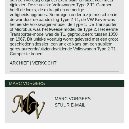
rijplezier! Deze unieke Volkswagen Type 2 T1 Camper
heeft de looks, de extra pit en de nodige
veiligheidsupgrades. Sommigen onder u zijn misschien in
de war door de aanduiding Type 2 T1; de VW Kever was
het eerste Volkswagen-model, de Type 1. De Transporter
of Microbus was het tweede model, de Type 2. Het eerste
Transporter-model was de T1, geproduceerd tussen 1950
en 1967. Dit unieke voertuig wordt geleverd met een groot
geschiedenisdossier; een unieke kans om een subliem
gerestaureerde/uitziende/rijdende Volkswagen Type 2 T1
Camper te kopen!
ARCHIEF | VERKOCHT
Technische gegevens*
4 cilinder boxermotor
MARC VORGERS
cilinderinhoud: 1192 cc
carburateur: 1 x Solex 28 PICT
vermogen: 34 pk bij 3400 tpm.
MARC VORGERS
versnellingsbak: 4, handgeschakeld
STUUR E-MAIL
gewicht: 1105 kg. (afhankelijk van de uitvoering)
L x B x H: 429 x 178 x 189 cm.
*Bron: Original VW Bus