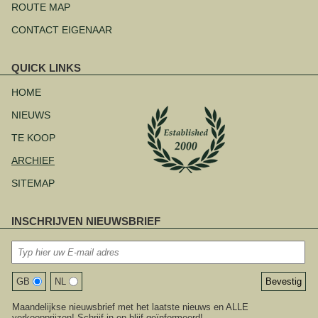
ROUTE MAP
CONTACT EIGENAAR
QUICK LINKS
Navigatie
overslaan
HOME
NIEUWS
TE KOOP
ARCHIEF
SITEMAP
INSCHRIJVEN NIEUWSBRIEF
GB
NL
Maandelijkse nieuwsbrief met het laatste nieuws en ALLE
verkoopprijzen! Schrijf in en blijf geïnformeerd!