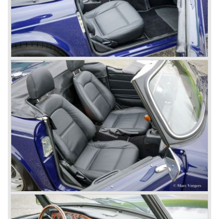
vormgeving waardoor Triumph genoopt was met een TR
opvolger te komen. Het "Stag" project kostte echter zoveel
geld dat Triumph slechts beperkte middelen voor handen
had om de TR opvolger te ontwikkelen. Gelukkig vond
men in de Duitse firma Karmann de juiste partner die de
klus kon klaren. Karmann had ontwerpfaciliteiten en de
mogelijkheden de productievoorbereiding uit te voeren
waardoor Triumph veel werk uit handen werd genomen.
Karmann besloot het goede van de TR sportwagen serie
te behouden en slechts de voor- en achterkant van het
Michelotti ontwerp opnieuw vorm te geven zonder de
onderhuidse structuur te wijzigen.
In 1968 verscheen de TR opvolger in de vorm van de
Triumph TR 6. De TR had een nog sterkere, krachtigere,
uitstraling gekregen en de, voornamelijk Amerikaanse, TR
klandizie was razend enthousiast. De TR 6 beschikte over
een handigere kofferbak, beter zichtbare verlichting en
natuurlijk de zes cilinder motor van de TR5/ 250. De TR 6
werd beter verkocht dan alle voorgaande TR modellen!
De laatste Europese TR 6 werd in januari 1975 afgeleverd
en de laatste Amerikaanse TR 6 in 1976! De laatste echte
klassieke Britse roadster was ten prooi gevallen aan de
Amerikaanse veiligheidslobby (open auto's zouden
onveilig zijn) en aan het succes van de Datsun 240 Z die