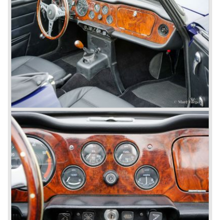
de klandizie een nieuw sportwagenconcept bood.
Triumph reageerde te laat met de introductie van de TR 7
die echter door gebruik van een viercilinder motor geen
alternatief was voor de Datsun 240 Z. De Datsun 240Z
bood net zo veel vermogen als de Europese Triumph TR 5
en TR 6 met injectie, 150 SAE pk. iets wat de Amerikanen
tot dan toe nog niet hadden mogen meemaken!
De introductie van de TR 8, de waardige open TR
opvolger, uitgerust met een krachtige V8 motor, had het tij
moeten keren. Helaas kwam de TR 8 te laat en was de
financiële positie van Triumph dusdanig slecht dat het
trotse merk de fabriekspoorten moest sluiten
Op dit ogenblik is Triumph één van de vele slapende
Britse merknamen. Volgens onze bronnen is de naam in
eigendom van de huidige Rover-group. Doordat de Rover-
group veel energie steekt in het merk MG, en daarmee
succesvol is, achten wij de kans uitgesloten dat men
hetzelfde zal doen met Triumph.
Triumph is dus een merk met een prachtige, afgesloten,
geschiedenis waarvan enkel de bewaard gebleven
sportwagens en herinneringen kunnen worden
gekoesterd.
Dankzij de grote schare Triumph liefhebbers en rijders
wereldwijd zijn sinds de jaren tachtig van de vorige eeuw
verschillende bedrijven ontstaan die Triumph onderdelen
zijn gaan fabriceren. Meer dan 95% van de onderdelen
voor elk Triumph TR type is heden ten dage weer nieuw te