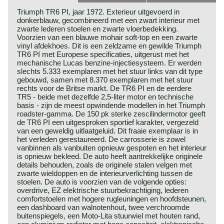
Triumph TR6 PI, jaar 1972. Exterieur uitgevoerd in
donkerblauw, gecombineerd met een zwart interieur met
zwarte lederen stoelen en zwarte vloerbedekking.
Voorzien van een blauwe mohair soft-top en een zwarte
vinyl afdekhoes. Dit is een zeldzame en gewilde Triumph
TR6 PI met Europese specificaties, uitgerust met het
mechanische Lucas benzine-injectiesysteem. Er werden
slechts 5.333 exemplaren met het stuur links van dit type
gebouwd, samen met 8.370 exemplaren met het stuur
rechts voor de Britse markt. De TR6 PI en de eerdere
TR5 - beide met dezelfde 2,5-liter motor en technische
basis - zijn de meest opwindende modellen in het Triumph
roadster-gamma. De 150 pk sterke zescilindermotor geeft
de TR6 PI een uitgesproken sportief karakter, vergezeld
van een geweldig uitlaatgeluid. Dit fraaie exemplaar is in
het verleden gerestaureerd. De carrosserie is zowel
vanbinnen als vanbuiten opnieuw gespoten en het interieur
is opnieuw bekleed. De auto heeft aantrekkelijke originele
details behouden, zoals de originele stalen velgen met
zwarte wieldoppen en de interieurverlichting tussen de
stoelen. De auto is voorzien van de volgende opties:
overdrive, EZ elektrische stuurbekrachtiging, lederen
comfortstoelen met hogere rugleuningen en hoofdsteunen,
een dashboard van walnotenhout, twee verchroomde
buitenspiegels, een Moto-Lita stuurwiel met houten rand,