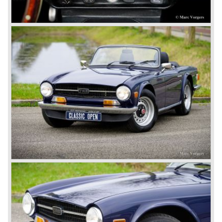
koop.
© Marc Vorgers
British Leyland*
1968-75: BRITISH LEYLAND MOTOR CORPORATION,
LTD
1975-78: BRITISH LEYLAND LIMITED door de fusie van
BRITISH MOTOR HOLDINGS
(met Austin-Morris en Jaguar belangen in 1966) en
LEYLAND MOTOR CORP. LTD.
Deels genationaliseerd door de Britse overheid in 1975.