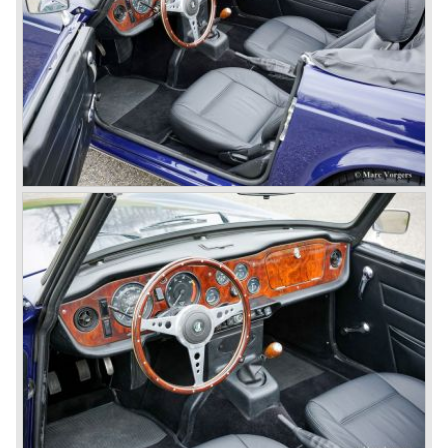
de TR3a op de markt, wederom was de grille gewijzigd
(nu over de gehele wagenbreedte), de koplampen waren
iets naar achteren geplaatst en de auto werd voorzien van
deurgrepen. Een korte periode daarna verscheen de TR
3b met een vergrote cilinderinhoud. De TR 3 was een
groot verkoopsucces voor Triumph.
De Italiaanse vormgever Michelotti werd eind jaren vijftig
aangetrokken om een gezinsauto voor Triumph te
tekenen, de Herald. In deze periode kreeg de raad van
commissarissen genoeg van het eigenzinnige,
onvoorspelbare, gedrag van John Black en onthief hem uit
zijn functie. John Black werd opgevolgd door zijn assistent
Allick Dick. Dick was ervan overtuigd dat Triumph een
sterke partner nodig had om op termijn te overleven... Er
volgden gesprekken met Leyland Truck & Bus company
en in 1961 ging Triumph deel uitmaken van Leyland Motor
Corporation*. De nieuwe technisch directeur Harry
Webster was zeer onder de indruk van de ontwerpen van
Michelotti. Webster gaf Michelotti opdracht een opvolger
voor de TR 3 te ontwerpen en tevens een kleinere,
goedkopere, sportwagen te ontwerpen om MG het hoofd
te kunnen bieden. De MG tegenhanger verscheen in 1962
in de vorm van de Triumph Spitfire en de volgende loot
aan de TR stamboom werd de Triumph TR 4.