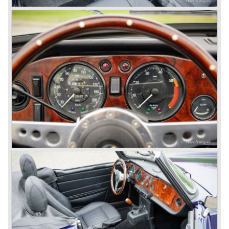
De Triumph TR 4 was grotendeels gebaseerd op TR 3
techniek maar het was uiterlijk een volslagen andere auto.
Heldere strak vloeiende lijnen en een robuust/ stoere
uitstraling kenmerkten de TR 4. Functioneel was er veel
verbeterd, de TR had nu een ruim interieur en een goed
toegankelijke motorruimte. Ook de TR 4 werd voortdurend
verfijnd; in 1964 verscheen de TR 4a (met enige
detailwijzigingen) en de 4a IRS met onafhankelijke
achterwielophanging. De jaren zestig waren Triumphs
hoogtijdagen, de TR 4 verkocht goed en de goedkopere
Triumph Spitfire was een absolute bestseller.
In 1967 verscheen de Triumph TR 5 op de markt, dit was
de eerste productieauto die standaard was voorzien van
benzine injectie (mechanische injectie van Lucas). De TR
5 was, op details na, identiek aan de TR 4. De TR 5 was
echter voorzien van een 150 SAE pk. leverende zes
cilinder motor. Voor de Amerikaanse markt bleek benzine
injectie niet geschikt (onderhouds complexiteit en
storingsgevoeligheid); men besloot de Amerikaanse versie
met twee carburateurs uit te rusten, waardoor er ca. 25
pk. werd ingeleverd Deze Amerikaanse versie heette TR
250.
Eind jaren zestig was Triumph bezig met een prestigieus
project dat in 1970 de Triumph Stag zou opleveren. De TR
klandizie was echter uitgekeken op de TR 4/5/250