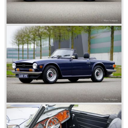
ook vergroot tot 2000 cc. waardoor de Triumph Roadster
2000TR ontstond.
In 1948 deed Jaguar de autowereld versteld staan met de
fraai gelijnde Jaguar XK 120. De XK 120 haalde een
topsnelheid van 190 km/u, had een moderne lijnvoering en
was bovenal betaalbaar in vergelijking met exoten als
Ferrari en Aston Martin. John Black besloot dat het tijd
werd ook met de Triumph sportwagens een andere weg te
gaan volgen. In de naoorlogse jaren was Amerika een
afzetmarkt van grote betekenis geworden, MG deed er
goede zaken. Black besloot de nieuw te bouwen Triumph
sportauto tussen MG en Jaguar te positioneren. Aldus
geschiedde; In 1952 presenteerde Triumph een prototype,
de 20 TS die later TR 1 genoemd zou worden. De 20TS/
TR 1 kwam niet in productie zoals gepresenteerd.
Na verdere ontwikkeling kwam de Triumph TR 2 op de
markt in 1953. De TR 2 was een no-nonsense sportauto
met een topsnelheid van 160 km/u., robuust en zeer
karakteristiek vormgegeven. Het model was een schot in
de roos en weldra begon de verkoop in Europa en in
Amerika op gang te komen. Vanaf het begin verschenen
er elke twee jaar verbeterde versies die uiterlijk en
technisch telkens kleine wijzigingen lieten zien.
In 1955 verscheen de Triumph TR 3 op de markt, de
eerste productie-auto met standaard schijfremmen op de
voorwielen, en een aangepaste grille. In 1957 verscheen