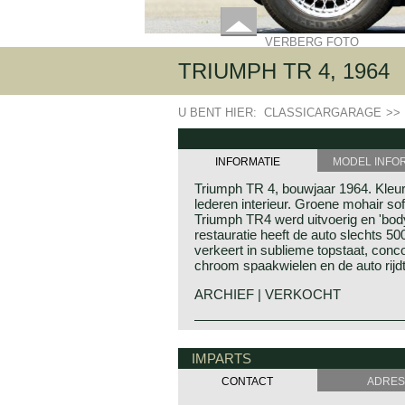
VERBERG FOTO
TRIUMPH TR 4, 1964
U BENT HIER:
CLASSICARGARAGE
>>
INFORMATIE
MODEL INFO
Triumph TR 4, bouwjaar 1964. Kleu
lederen interieur. Groene mohair sof
Triumph TR4 werd uitvoerig en 'body
restauratie heeft de auto slechts 
verkeert in sublieme topstaat, conc
chroom spaakwielen en de auto rijdt
ARCHIEF | VERKOCHT
De Triumph TR 4 is de opvolger va
Triumph historie
Michelotti vormgegeven Triumph k
Triumph kwam in 1923 voor het eers
IMPARTS
Triumph TR 4is een rasechte roadste
de 10/20. In de voorafgaande jare
Engeland gemaakt konden worden, r
CONTACT
ADRES
met de vervaardiging van rijwielen e
sportief! De TR 4 beschikt over een
De 10/20 kreeg in 1927 gezelschap 