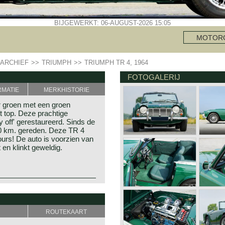
BIJGEWERKT: 06-AUGUST-2026 15:05
MOTOR
ARCHIEF
>>
TRIUMPH
>>
TRIUMPH TR 4, 1964
FOTOGALERIJ
RMATIE
MERKHISTORIE
r groen met een groen
t top. Deze prachtige
 off' gerestaureerd. Sinds de
500 km. gereden. Deze TR 4
ours! De auto is voorzien van
 en klinkt geweldig.
n de Triumph TR 3. Deze door
wam in 1961 op de markt. De
t op de markt met een auto;
r zoals deze allen in
n had Triumph faam verworven
echt door zee, puur en zeer
ROUTEKAART
n motorfietsen.
 stevig chassis,
van de Super 7. In de jaren