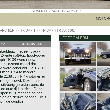
BIJGEWERKT: 07-AUGUST-2026 15:10
MOTOR
ARCHIEF
>>
TRIUMPH
>>
TRIUMPH TR 3B, 1962
FOTOGALERIJ
RMATIE
MERKHISTORIE
onkerblauw met een blauw
t. Zwarte soft-top, hood-cover
iumph TR 3B werd nieuw
en zeldzaam model dat
rkt werd gebouwd. De TR 3B
Triumph TR 4 te modern
de 2138 cc TR 4-motor en er
aren gebouwd. Deze fraaie
uitvoerig gerestaureerd, de
 de auto rijdt perfect! Deze
 sportstuur met een houten
len en nieuwe banden. Dit is
htige conditie!