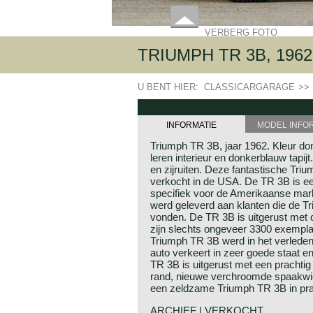
VERBERG FOTO
TRIUMPH TR 3B, 1962
U BENT HIER:
CLASSICARGARAGE
>>
INFORMATIE
MODEL INFO
Triumph TR 3B, jaar 1962. Kleur d
leren interieur en donkerblauw tapij
en zijruiten. Deze fantastische Tr
verkocht in de USA. De TR 3B is e
specifiek voor de Amerikaanse ma
werd geleverd aan klanten die de 
vonden. De TR 3B is uitgerust met 
zijn slechts ongeveer 3300 exempl
Triumph TR 3B werd in het verleden 
auto verkeert in zeer goede staat en
TR 3B is uitgerust met een prachtig
rand, nieuwe verchroomde spaakwie
een zeldzame Triumph TR 3B in prac
ARCHIEF | VERKOCHT