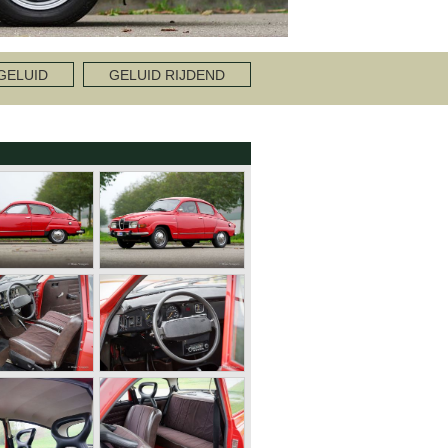
GELUID
GELUID RIJDEND