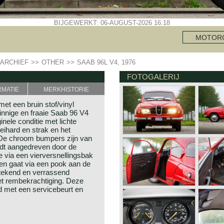
BIJGEWERKT: 06-AUGUST-2026 16:18
MOTOR
ARCHIEF
>>
OTHER
>>
SAAB 96L V4, 1976
FOTOGALERIJ
RMATIE
MERKHISTORIE
et een bruin stof/vinyl
nzinnige en fraaie Saab 96 V4
inele conditie met lichte
eihard en strak en het
f. De chroom bumpers zijn van
dt aangedreven door de
 via een vierversnellingsbak
len gaat via een pook aan de
stekend en verrassend
met rembekrachtiging. Deze
d met een servicebeurt en