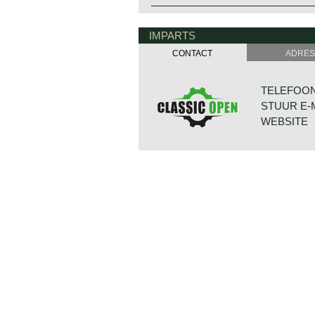
IMPARTS
CONTACT
ADRES
TELEFOON: 
STUUR E-
WEBSITE
BONNETST
6718 XN ED
NEDERLAN