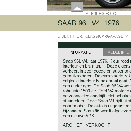
VERBERG FOTO
SAAB 96L V4, 1976
U BENT HIER:
CLASSICARGARAGE
>>
INFORMATIE
MODEL INFO
Saab 96L V4, jaar 1976. Kleur rood m
interieur en bruin tapijt. Deze eige
verkeert in zeer goede en super orig
gebruikssporen! De carrosserie is k
originele interieur is helemaal gaa
een ouder type. De Saab 96 V4 wor
robuuste 1500 cc. Ford V4 motor die
de voorwielen aandrijft. Het schake
stuurkolom. Deze Saab V4 rijdt uit
comfortabel. De auto is uitgerust 
bijzondere Saab 96 wordt afgelever
een nieuwe APK.
ARCHIEF | VERKOCHT