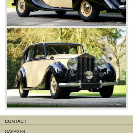
CONTACT
Navigatie
overslaan
GARAGES