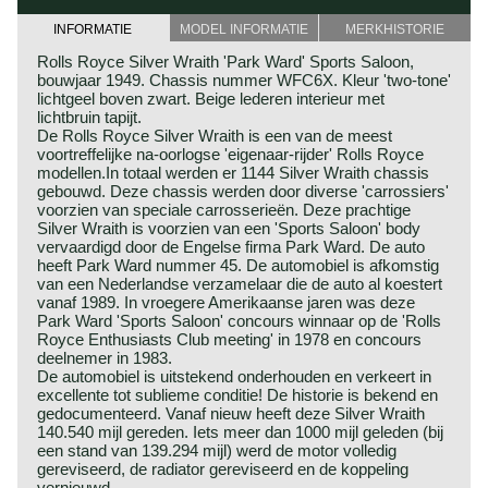
INFORMATIE
MODEL INFORMATIE
MERKHISTORIE
Rolls Royce Silver Wraith 'Park Ward' Sports Saloon,
bouwjaar 1949. Chassis nummer WFC6X. Kleur 'two-tone'
lichtgeel boven zwart. Beige lederen interieur met
lichtbruin tapijt.
De Rolls Royce Silver Wraith is een van de meest
voortreffelijke na-oorlogse 'eigenaar-rijder' Rolls Royce
modellen.In totaal werden er 1144 Silver Wraith chassis
gebouwd. Deze chassis werden door diverse 'carrossiers'
voorzien van speciale carrosserieën. Deze prachtige
Silver Wraith is voorzien van een 'Sports Saloon' body
vervaardigd door de Engelse firma Park Ward. De auto
heeft Park Ward nummer 45. De automobiel is afkomstig
van een Nederlandse verzamelaar die de auto al koestert
vanaf 1989. In vroegere Amerikaanse jaren was deze
Park Ward 'Sports Saloon' concours winnaar op de 'Rolls
Royce Enthusiasts Club meeting' in 1978 en concours
deelnemer in 1983.
De automobiel is uitstekend onderhouden en verkeert in
excellente tot sublieme conditie! De historie is bekend en
gedocumenteerd. Vanaf nieuw heeft deze Silver Wraith
140.540 mijl gereden. Iets meer dan 1000 mijl geleden (bij
een stand van 139.294 mijl) werd de motor volledig
gereviseerd, de radiator gereviseerd en de koppeling
vernieuwd.