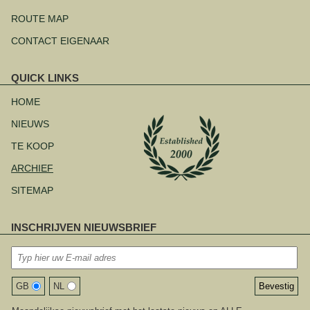
ROUTE MAP
CONTACT EIGENAAR
QUICK LINKS
Navigatie
overslaan
HOME
NIEUWS
TE KOOP
ARCHIEF
SITEMAP
INSCHRIJVEN NIEUWSBRIEF
GB
NL