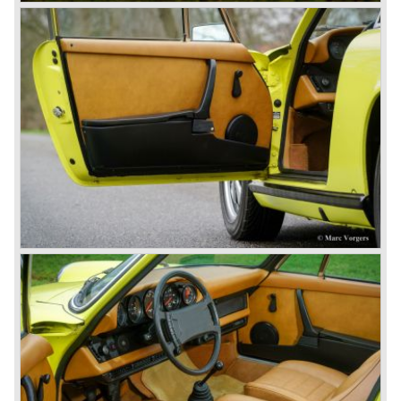
carrosserieën werden nu van staal vervaardigd.
In het voorjaar van 1949 verscheen de Porsche 356 voor
het eerst op een auto tentoonstelling; de salon van
Genève.
De Porsche 356 zou een lange evolutie kennen. De 356
werd tussen 1948 en 1965 gebouwd in de volgende type
stadia:
Gmünd modellen 1948 - 1951, de pre-A modellen 1950 -
1955, de 356 A 1955 - 1959, de 356 B 1959 - 1963, de 356
C 1963 - 1965.
Daarnaast verscheen er tussen 1955 - 1965 een Carrera
met vier bovenliggende nokkenassen en werden er tussen
1954 - 1964 speciale cabriolets gebouwd zoals de
America Roadster, de Speedster en de Convertible D.
In september 1963 werd de 356 opvolger voorgesteld op
de Autosalon van Frankfurt; de 901 (later 911).
In oktober 1964 werd de typebenaming 901 veranderd in
911 omdat de Franse automobielfabrikant Peugeot de
rechten bezat op drie cijferige benamingen met de "nul" in
het midden.
Zoals vaak gebeurde met de introductie van een nieuw
model, door een befaamd automerk, werd de 901 door de
bestaande klantenkring niet direct met enthousiasme
ontvangen. De 356 clientèle vond de 901 niet bij het imago
van Porsche passen. Volgens hen was de auto te groot, te
krachtig en te luxe.