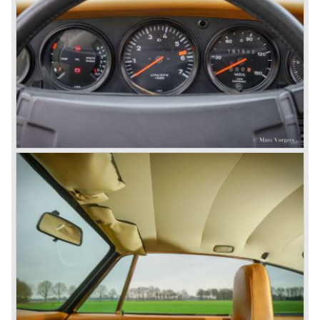
heden.
Naast de Porsche 356 en de daaruit voortgekomen
Porsche 911 heeft Porsche in de loop der jaren vele
succesvolle racewagens gebouwd waaronder de 718
RSK Spyder uit 1958.
(klik hier om 6 kampioenschap winnende Porsche GT
sportwagens te bekijken die vanaf 1969 de GT racerij
domineerden)
Ook ontwierp en bouwde Porsche sportwagens voor
weggebruik met middenmotor of met de motor voorin
geplaatst. In 1969 verscheen de in samenwerking met VW
gebouwde VW-Porsche 914 met midscheeps geplaatste
viercilinder Volkswagen motor. Ook verscheen er een in
gelimiteerde oplage gebouwde variant met Porsche 2 liter
zescilinder boxermotor; de Porsche 914-6. De VW-
Porsche 914 werd een verkoophit, meer dan 100.000
exemplaren werden verkocht...
In 1975 verscheen, wederom in samenwerking met VW,
de Porsche 924. De auto was vormgegeven door de
Nederlander Harm Lagaay die sindsdien het gezicht van
nagenoeg alle Porsches bepaalde. De 924 zag er vlot
gelijnd uit en was voorzien van een twee liter Audi
viercilinder motor. Wederom was de samenwerking met
VW vruchtbaar, ruim 110.000 exemplaren werden