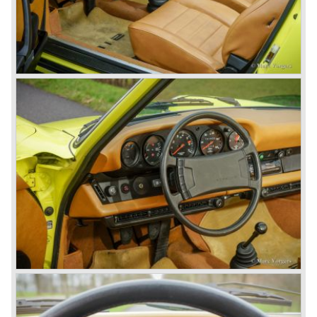
Porsche had echter een tijdloos automodel ontworpen en
vormgegeven; wat zij toen niet wisten was dat het 901/
911 ontwerp zo tijdloos was, dat na jaren van evolutie, de
eerste echt ingrijpende wijzigingen pas werden
doorgevoerd bij het ontwikkelen van de 911/ 993 die in
1993 op de markt kwam.
De Porsche 911 werd geconstrueerd met een
zelfdragende stalen carrosserie waarbij de motor achterin
werd geplaatst. De zescilinder motor was van het bokser
type en luchtgekoeld. De wielophanging van de Porsche
911 was vanaf het begin onafhankelijk en de auto was
vanaf het begin voorzien van een vijf versnellingsbak met
vloerschakeling.
De luchtgekoelde Porsche 911 met zescilinder
boxermotor zou een zeer lange evolutie kennen. De 911
wordt nog altijd gebouwd zij het dat sinds 1998, bij het
verschijnen van het 996 model, de motoren van
waterkoeling werden voorzien.
911 modelreeksen 1963 tot heden:
De 2-liter 911 1963 - 1969, de 2.2-liter 911 1970 - 1971, de
2.4-liter 911 1972 - 1973, de 2.7-liter 911 1974 - 1977, de
911 Turbo 1975 - 1993, de 911 SC 1978 - 1983, de 911
Carrera 3.2 1984 - 1989, de 911/964 Carrera 4 en 2 1989 -
1993, de 911/993 Carrera 1993 - 1998, de 911/996 Carrera
(watergekoeld) 1997 - 2004, de 911/997 Carrera 2004 tot