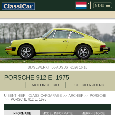
NAVIGATIE
OVERSLAAN
MENU
BIJGEWERKT: 06-AUGUST-2026 16:18
PORSCHE 912 E, 1975
MOTORGELUID
GELUID RIJDEND
U BENT HIER:
CLASSICARGARAGE
>>
ARCHIEF
>>
PORSCHE
>>
PORSCHE 912 E, 1975
INFORMATIE
MODEL INFORMATIE
MERKHISTORIE