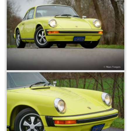
de grote gezondheid van Porsche als één van de weinige
onafhankelijke automobiel bouwers.
Dat Porsche de toekomst positief tegemoet ziet werd
duidelijk bij de introductie van de Porsche 911 variant 996
die geheel nieuw ontwikkeld werd en waarbij de
zescilinder boxermotor net als in de Boxster van
waterkoeling voorzien werd.
Met de in 2002 verschenen Porsche Cayenne (wederom
in samenwerking met VW), de Porsche Boxster en de
"evergreen" Porsche 911 heeft de firma modellen in
meerdere segmenten waarmee de prachtige Porsche
historie in leven gehouden wordt.
© Marc Vorgers