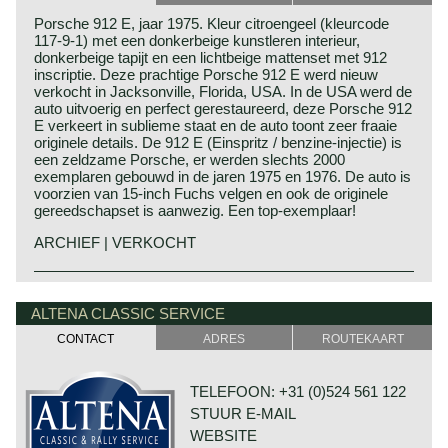
Porsche 912 E, jaar 1975. Kleur citroengeel (kleurcode
117-9-1) met een donkerbeige kunstleren interieur,
donkerbeige tapijt en een lichtbeige mattenset met 912
inscriptie. Deze prachtige Porsche 912 E werd nieuw
verkocht in Jacksonville, Florida, USA. In de USA werd de
auto uitvoerig en perfect gerestaureerd, deze Porsche 912
E verkeert in sublieme staat en de auto toont zeer fraaie
originele details. De 912 E (Einspritz / benzine-injectie) is
een zeldzame Porsche, er werden slechts 2000
exemplaren gebouwd in de jaren 1975 en 1976. De auto is
voorzien van 15-inch Fuchs velgen en ook de originele
gereedschapset is aanwezig. Een top-exemplaar!
ARCHIEF | VERKOCHT
De Porsche 912 werd in 1965 geïntroduceerd als
Porsche historie 1931-1990
alternatief voor de Porsche 911. Veel Porsche 356
Op 25 april 1931 richtte Professor Ferdinand Porsche zijn
ALTENA CLASSIC SERVICE
eigenaren moesten erg wennen aan de zescilinder 911
voertuigtechnisch ingenieursbureau op. Het buro heette
dus kwam er een viercilinder variant. De 912 was gelijk
CONTACT
ADRES
ROUTEKAART
voluit:
aan de 911 maar was voorzien van de 1582 cc. metende
"Porsche Konstruktionsburo für Motorenfahrzeug und
viercilinder luchtgekoelde boxermotor uit de Porsche 356
Wasserfahrzeugbau". Ingenieursbureau Porsche werkte
SC. De Porsche 912 was met een gewicht van 995
TELEFOON: +31 (0)524 561 122
vooral in opdracht van anderen. Zo werden er kleine auto's
kilogram 100 kilogram lichter dan de 911. De 90 pk. die de
STUUR E-MAIL
ontwikkeld voor Zündapp, NSU en Wanderer en werden er
boxermotor leverde was dus voldoende om van de 912
ontwerpdiensten bewezen aan Mercedes-Benz inzake de
een vlotte auto te maken met een topsnelheid van 185
WEBSITE