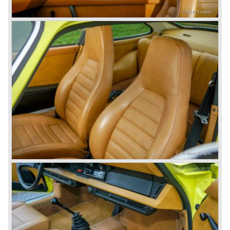
verkocht tot 1985.
In 1977 vindt er een kleine huisrevolutie plaats bij Porsche
met het verschijnen van de zeer futuristisch vormgegeven
Porsche 928... De 928 was voorzien van een voorin
geplaatste 4.5 liter V8 motor ontworpen door Porsche. De
928 was en echte GT, een sportwagen voor lange
afstanden, comfortabel met een perfect onderstel en
prestaties van topniveau. De 928 werd in 1978
uitgeroepen tot "Auto van het jaar" wat een uitzondering
was daar het een peperdure auto uit het topklasse
segment betrof. De Porsche 928 trok echter een geheel
andere klantengroep en bleef exclusief omdat er net geen
18.000 exemplaren werden verkocht totdat de 928 in 1982
uit de productie werd genomen.
De beginjaren tachtig van de vorige eeuw waren voor
Porsche een hoogtepunt. Men had drie aparte
productielijnen voor de 911, 928 en de 924. Tegelijkertijd
werden in de Groep C racerij grote successen geboekt. In
1983 werd zelfs de overwinning tijdens de 24 uren van Le
Mans behaald.
In deze periode raakte Porsche intern in een
bestuurscrisis, men was teveel gefocust op korte termijn
winst en technische ontwikkelingen stonden op een laag
pitje.
Met de komst van Peter Schutz in 1982 kwam de
kentering ten goede, technische innovatie en lange termijn