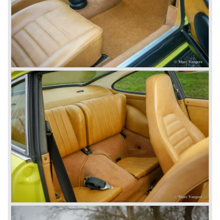
denken werden weer gemeengoed bij Porsche. Het
prestigeproject 959 werd opgestart om het technisch
kunnen van Porsche te materialiseren in een Super-
Porsche die alle sportauto's die ooit gemaakt waren moest
overtreffen; dat lukte.
De Porsches 924 en de 928 werden uit productie
genomen en door project 959 was de verdere ontwikkeling
van de 911 achterop geraakt. Met de verschijning van de
Porsche 911 Carrera 3.2 in 1984 zat Porsche weer
helemaal op het goede spoor en zag dat beloond met
Porsche 911 top-verkopen in 1985.
Twee jaren later werd de Porsche 911 door de klandizie
plotseling beschouwd als een achterhaald ontwerp en de
verkopen liepen scherp terug.
In 1989 kwam de Porsche 911/964 op de markt maar de
verkopen bleven matig en het bleef rommelen op directie
niveau. Pas in 1994 wist Porsche uit de crisis te komen
met de 911/964 en de voor 80% nieuw ontworpen Porsche
911; de 993.
De Porsche 993 was onder leiding van Harm Lagaay
vormgegeven door de Engelsman Tony Hatter. De 993
kreeg een sterke, krachtige uitstraling mee, een sterk
verbeterd onderstel, meer comfort en wederom
topprestaties. De 993 zou tezamen met de in de jaren
negentig verschijnende Porsche Boxster (eerste Porsche
boxermotor met waterkoeling) verantwoordelijk zijn voor