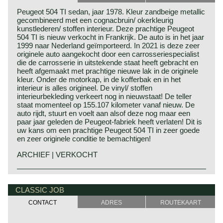
Peugeot 504 TI sedan, jaar 1978. Kleur zandbeige metallic
gecombineerd met een cognacbruin/ okerkleurig
kunstlederen/ stoffen interieur. Deze prachtige Peugeot
504 TI is nieuw verkocht in Frankrijk. De auto is in het jaar
1999 naar Nederland geïmporteerd. In 2021 is deze zeer
originele auto aangekocht door een carrosseriespecialist
die de carrosserie in uitstekende staat heeft gebracht en
heeft afgemaakt met prachtige nieuwe lak in de originele
kleur. Onder de motorkap, in de kofferbak en in het
interieur is alles origineel. De vinyl/ stoffen
interieurbekleding verkeert nog in nieuwstaat! De teller
staat momenteel op 155.107 kilometer vanaf nieuw. De
auto rijdt, stuurt en voelt aan alsof deze nog maar een
paar jaar geleden de Peugeot-fabriek heeft verlaten! Dit is
uw kans om een prachtige Peugeot 504 TI in zeer goede
en zeer originele conditie te bemachtigen!
ARCHIEF | VERKOCHT
CLASSIC JOB
CONTACT
ADRES
ROUTEKAART