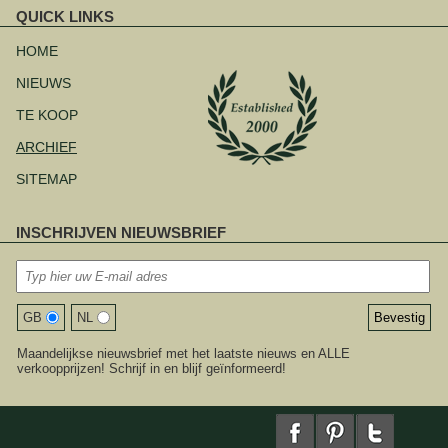
QUICK LINKS
Navigatie
overslaan
HOME
NIEUWS
TE KOOP
ARCHIEF
SITEMAP
INSCHRIJVEN NIEUWSBRIEF
GB
NL
Maandelijkse nieuwsbrief met het laatste nieuws en ALLE
verkoopprijzen! Schrijf in en blijf geïnformeerd!