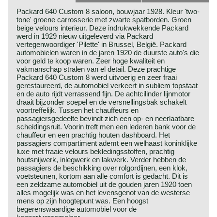
Packard 640 Custom 8 saloon, bouwjaar 1928. Kleur 'two-
tone' groene carrosserie met zwarte spatborden. Groen
beige velours interieur. Deze indrukwekkende Packard
werd in 1929 nieuw uitgeleverd via Packard
vertegenwoordiger 'Pilette' in Brussel, België. Packard
automobielen waren in de jaren 1920 de duurste auto's die
voor geld te koop waren. Zeer hoge kwaliteit en
vakmanschap stralen van el detail. Deze prachtige
Packard 640 Custom 8 werd uitvoerig en zeer fraai
gerestaureerd, de automobiel verkeert in subliem topstaat
en de auto rijdt verrassend fijn. De achtcilinder lijnmotor
draait bijzonder soepel en de versnellingsbak schakelt
voortreffelijk. Tussen het chauffeurs en
passagiersgedeelte bevindt zich een op- en neerlaatbare
scheidingsruit. Voorin treft men een lederen bank voor de
chauffeur en een prachtig houten dashboard. Het
passagiers compartiment ademt een welhaast koninklijke
luxe met fraaie velours bekledingsstoffen, prachtig
houtsnijwerk, inlegwerk en lakwerk. Verder hebben de
passagiers de beschikking over rolgordijnen, een klok,
voetsteunen, kortom aan alle comfort is gedacht. Dit is
een zeldzame automobiel uit de gouden jaren 1920 toen
alles mogelijk was en het levensgenot van de westerse
mens op zijn hoogtepunt was. Een hoogst
begerenswaardige automobiel voor de