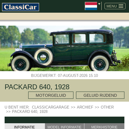
NAVIGATIE
OVERSLAAN
MENU
BIJGEWERKT: 07-AUGUST-2026 15:10
PACKARD 640, 1928
MOTORGELUID
GELUID RIJDEND
U BENT HIER:
CLASSICARGARAGE
>>
ARCHIEF
>>
OTHER
>>
PACKARD 640, 1928
INFORMATIE
MODEL INFORMATIE
MERKHISTORIE