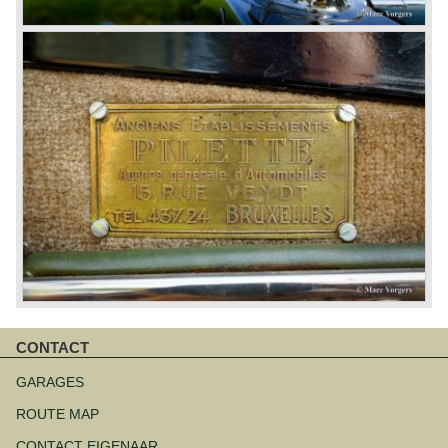
CONTACT
Navigatie
overslaan
GARAGES
ROUTE MAP
CONTACT EIGENAAR