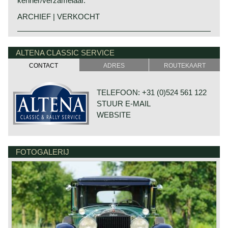
kenner/verzamelaar.
ARCHIEF | VERKOCHT
Technische gegevens
8 cilinder lijnmotor (straight-8)
ALTENA CLASSIC SERVICE
cilinderinhoud: 6100 cc.
CONTACT
ADRES
ROUTEKAART
vermogen: 106 pk.
topsnelheid: 140 km/u.
versnellingsbak: 3, handgeschakeld
TELEFOON: +31 (0)524 561 122
STUUR E-MAIL
WEBSITE
FOTOGALERIJ
DE VAART 23
7784 DK GRAMSBERGEN
NEDERLAND