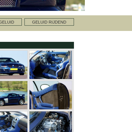
GELUID
GELUID RIJDEND