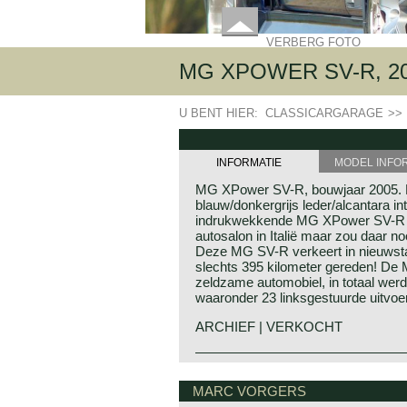
VERBERG FOTO
MG XPOWER SV-R, 2
U BENT HIER:
CLASSICARGARAGE
>>
INFORMATIE
MODEL INFO
MG XPower SV-R, bouwjaar 2005. Kl
blauw/donkergrijs leder/alcantara in
indrukwekkende MG XPower SV-R 
autosalon in Italië maar zou daar no
Deze MG SV-R verkeert in nieuwsta
slechts 395 kilometer gereden! D
zeldzame automobiel, in totaal wer
waaronder 23 linksgestuurde uitvoe
ARCHIEF | VERKOCHT
De MG XPower SV ontstond door d
MG historie
Italiaanse sportwagen fabrikant Q
MG (Morris Garage) werd in 1923 ge
MARC VORGERS
Rover. De MG XPower SV was tech
om sportievere Morris modellen op 