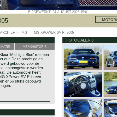
BIJGEWERKT: 04-AUGUST-2026 15:01
005
MOTOR
ARCHIEF
>>
MG
>>
MG XPOWER SV-R, 2005
FOTOGALERIJ
RMATIE
MERKHISTORIE
eur 'Midnight Blue' met een
terieur. Deze prachtige en
werd gebouwd voor de
oit tentoongesteld worden.
at! De automobiel heeft
e MG XPower SV-R is een
den er 56 stuks gebouwd
ringen.
e overname van de
vale Automotive door MG
start door William Morris
nisch gebaseerd op het
de markt te gaan brengen.