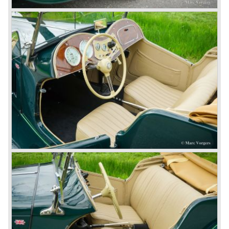
sportieve auto's te gaan bouwen naast de luxe Rover
middenklassers; men besloot de naam MG in ere te
herstellen.
Verschillende Rover modellen werden onder handen
genomen om er echte sportieve rijders auto's van te
maken. Het nieuwe Rover/ MG schuwde grote
aanpassingen aan motoren, onderstel interieur en
exterieur niet teneinde aansprekende MG modellen neer
te zetten.
Wat wij zo lezen in de pers is deze opzet goed geslaagd
en zien wij met veel vertrouwen uit naar het eerste geheel
nieuw ontwikkelde Rover/ MG model.
© Marc Vorgers
British Leyland*
1968-75: BRITISH LEYLAND MOTOR CORPORATION,
LTD
1975-78: BRITISH LEYLAND LIMITED door de fusie van
BRITISH MOTOR HOLDINGS(met Austin-Morris en
Jaguar belangen in 1966) en LEYLAND MOTOR CORP.
LTD.
Deels genationaliseerd door de Britse overheid in 1975.