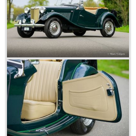
Leyland) 3.5 liter V8 motor. Deze V8 motor woog
nagenoeg hetzelfde als de gietijzeren MG B viercilinder
motor!
De MG B roadster en GT werden verkocht tot 1980 en
werden in de laatste vijf productie jaren, onder druk van
Amerikaanse regelgeving, aangepast met veiligheid
verhogende en emissie verlagende ingrepen. Dit
resulteerde in dikke kunststof bumpers en minder
krachtige motoren wat de auto’s veel minder aantrekkelijk
maakte. Vanuit Japan kwam ondertussen de Datsun 240
Z die een snel einde maakte aan de Britse sportwagen
hegemonie in Amerika…
In 1980 viel het doek voor de MG B. In de daarop
volgende jaren verschenen er enkele Austins die als MG
"verkleed" waren en die we beter snel kunnen vergeten.
Uiteindelijk kwam er in de jaren negentig een waardige
opvolger in de vorm van de MG F die op dit ogenblik nog
steeds wordt verkocht.
In het jaar 2001 besloot BMW (dat een aantal jaren
eigenaar was van Rover) Rover van de hand te doen. De
Britse pond stond jarenlang hoog waardoor productie te
duur werd in Engeland.
Een groep Britse investeerders nam Rover over.
Overtuigend zetten zij de Rover 75 Tourer op de markt die
nog niet klaar was in de BMW tijd. Volgend plan was ook