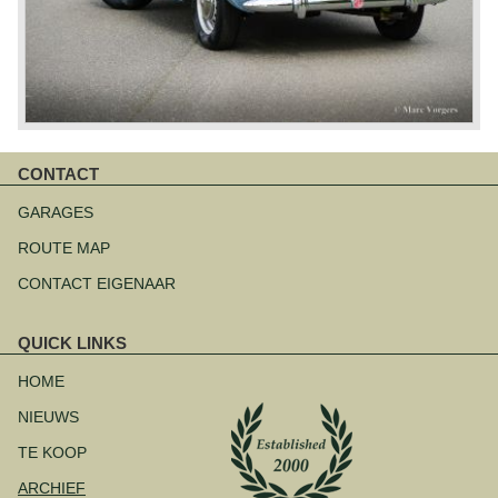
CONTACT
Navigatie
overslaan
GARAGES
ROUTE MAP
CONTACT EIGENAAR
QUICK LINKS
Navigatie
overslaan
HOME
NIEUWS
TE KOOP
ARCHIEF