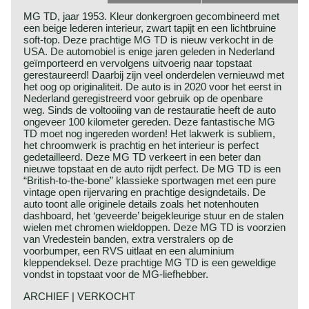
MG TD, jaar 1953. Kleur donkergroen gecombineerd met
een beige lederen interieur, zwart tapijt en een lichtbruine
soft-top. Deze prachtige MG TD is nieuw verkocht in de
USA. De automobiel is enige jaren geleden in Nederland
geïmporteerd en vervolgens uitvoerig naar topstaat
gerestaureerd! Daarbij zijn veel onderdelen vernieuwd met
het oog op originaliteit. De auto is in 2020 voor het eerst in
Nederland geregistreerd voor gebruik op de openbare
weg. Sinds de voltooiing van de restauratie heeft de auto
ongeveer 100 kilometer gereden. Deze fantastische MG
TD moet nog ingereden worden! Het lakwerk is subliem,
het chroomwerk is prachtig en het interieur is perfect
gedetailleerd. Deze MG TD verkeert in een beter dan
nieuwe topstaat en de auto rijdt perfect. De MG TD is een
“British-to-the-bone” klassieke sportwagen met een pure
vintage open rijervaring en prachtige designdetails. De
auto toont alle originele details zoals het notenhouten
dashboard, het ‘geveerde’ beigekleurige stuur en de stalen
wielen met chromen wieldoppen. Deze MG TD is voorzien
van Vredestein banden, extra verstralers op de
voorbumper, een RVS uitlaat en een aluminium
kleppendeksel. Deze prachtige MG TD is een geweldige
vondst in topstaat voor de MG-liefhebber.
ARCHIEF | VERKOCHT