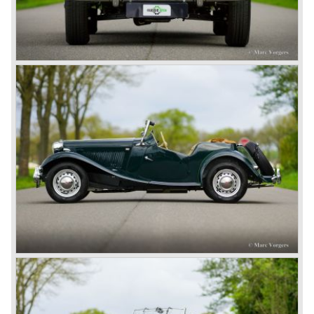
De vooroorlogse TB en de naoorlogse typen TC, TD en
TF met hun vooroorlogse vormgeving werden in 1955
opgevolgd door de MG A roadster die vanaf 1956 ook als
coupé leverbaar werd.
De succesvolle MG A werd in 1962 opgevolgd door de
nog succesvollere, strak en sierlijk gelijnde MG B. Ook dit
model vond zijn weg wederom grotendeels naar Amerika.
De MG B was leverbaar als roadster, en als 2+2 coupé
"GT" genaamd.
Doordat BMC de Austin Healey in 1967 uit productie had
genomen was er wederom behoefte aan een zescilinder
sportwagen uit de BMC stal waardoor eind 1967 de MG C
het levenslicht zag.
Dit was een MG B met een 145 pk. leverende Austin
zescilindermotor. De auto kon deze opvolging echter niet
waarmaken doordat de wegligging minder lichtvoetig was
dan die van een gewone vier cilinder MG B, en de
uitstraling niet van Austin Healey kaliber was. De motor
was eigenlijk te zwaar voor de compacte en lichte MG. De
Austin Healey opvolger zou uiteindelijk toch uit, de nieuw
gefuseerde, British Leyland* stal komen en de naam
Triumph TR6 dragen vanaf 1968.
In 1973 kwam er een V8 variant van de MG B op de
markt; de MGB V8. Deze was voorzien van de krachtige,
volledig van aluminium vervaardigde, Rover (ook British