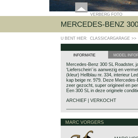
VERBERG FOTO
MERCEDES-BENZ 300
U BENT HIER:
CLASSICARGARAGE
>>
INFORMATIE
MODEL INFO
Mercedes-Benz 300 SL Roadster, jaa
‘Lieferschein’ is aanwezig en verme
(kleur) Hellblau nr. 334, interieur L
kap beige nr. 979. Deze Mercedes-
zeer gezocht, super origineel en p
Een 300 SL in deze originele condit
ARCHIEF | VERKOCHT
De geschiedenis van de beroemde
Mercedes-Benz historie
(W198) begon met de succesvolle
Mercedes-Benz ontstond in 1926 do
MARC VORGERS
racewagen uit 1952 en de opvolger 
autofabrikanten Daimler en Benz.
(W196S) 300 SLR uit 1955. De W1
Mercedes-Benz ontpopte zich voor 1
ontwikkeld op basis van de Merce
autoproducent die auto’s echt indust