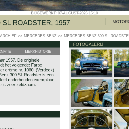
BIJGEWERKT: 07-AUGUST-2026 15:10
 SL ROADSTER, 1957
MOTOR
ARCHIEF
>>
MERCEDES-BENZ
>>
MERCEDES-BENZ 300 SL ROADSTER
FOTOGALERIJ
RMATIE
MERKHISTORIE
r 1957. De originele
ldt het volgende: Farbe
eder crème nr. 1060, (Verdeck)
Benz 300 SL Roadster is een
erfect onderhouden exemplaar.
ie is zeer zeldzaam.
 Mercedes-Benz 300 SL
 Mercedes-Benz W194 300 SL
or de fusie tussen de
hiervan, de roemruchte
94 300 SL racewagen werd
940 als de eerste grote
des-Benz W186 (300 S) onder
rieel ging vervaardigen. Voor