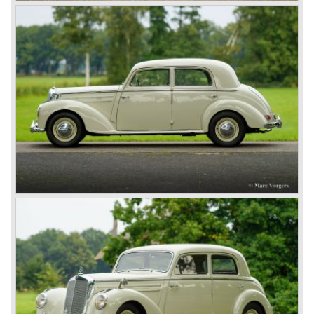
opgepakt met de roemruchte "Silberpfeilen". Vanuit de
racerij werd de legendarische Mercedes 300 SL "Gull
wing" productie sportwagen ontwikkeld die in 1957 ook als
roadster beschikbaar kwam.
In 1955 werd de kleinere Mercedes-Benz 190 SL
voorgesteld. De vormgeving van de peperdure 300 SL
sloeg zo aan dat besloten werd de 300 SL vormgeving ook
op een goedkoper model toe te passen. De 190 SL was
echter enkel als cabriolet verkrijgbaar. Voor de 190 SL was
echter een goed passende hardtop beschikbaar waardoor
de auto in een echte coupé veranderde.
In 1964 introduceerde Mercedes-Benz een limousine om
de rijksten der aarde te behagen; de Mercedes-Benz 600
(W 100).. Deze limousine was ruim zes meter lang en
voorzien van alle denkbare luxe. Tevens zagen in de jaren
zestig onder andere de W 110, W 111 en W112 series het
levenslicht en de SL opvolger werd voorgesteld; de 230 SL
(W113).
In de jaren zeventig werd naast de zeer succesvolle W
123 serie de Mercedes SL opvolger voorgesteld die 19
jaar in productie zou blijven; de R 107 serie. Deze
Mercedes-Benz SL was verkrijgbaar met verschillende
zes cilinder lijn- en V8 motoren.