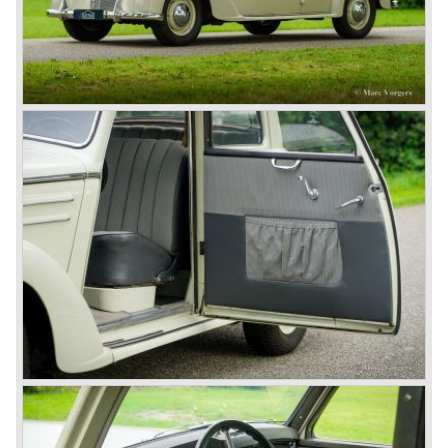
In de jaren tachtig en negentig van de vorige eeuw ging
Mercedes-Benz onverdroten door met het bouwen van
kwaliteits- automobielen en sportwagens. Het merk bouwt
tot de dag van vandaag nog immer automobielen met
dezelfde merkkwaliteiten als in de jaren vijftig. Mercedes-
Benz is een merk met een onbewogen historie, slechts
even uit haar evenwicht gebracht door de tweede
wereldoorlog, dat een enorm vertrouwen inboezemt en
tegenwoordig als onderdeel van het grote Daimler-Benz
concern nog altijd automobielen van topklasse bouwt.
© Marc Vorgers