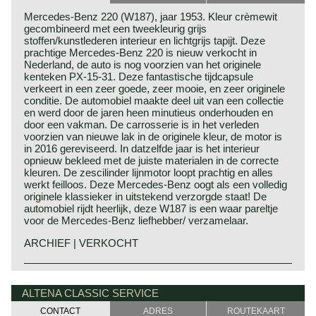
Mercedes-Benz 220 (W187), jaar 1953. Kleur crèmewit
gecombineerd met een tweekleurig grijs
stoffen/kunstlederen interieur en lichtgrijs tapijt. Deze
prachtige Mercedes-Benz 220 is nieuw verkocht in
Nederland, de auto is nog voorzien van het originele
kenteken PX-15-31. Deze fantastische tijdcapsule
verkeert in een zeer goede, zeer mooie, en zeer originele
conditie. De automobiel maakte deel uit van een collectie
en werd door de jaren heen minutieus onderhouden en
door een vakman. De carrosserie is in het verleden
voorzien van nieuwe lak in de originele kleur, de motor is
in 2016 gereviseerd. In datzelfde jaar is het interieur
opnieuw bekleed met de juiste materialen in de correcte
kleuren. De zescilinder lijnmotor loopt prachtig en alles
werkt feilloos. Deze Mercedes-Benz oogt als een volledig
originele klassieker in uitstekend verzorgde staat! De
automobiel rijdt heerlijk, deze W187 is een waar pareltje
voor de Mercedes-Benz liefhebber/ verzamelaar.
ARCHIEF | VERKOCHT
Technische gegevens
Mercedes-Benz historie
6 cilinder motor
Mercedes-Benz ontstond in 1926 door de fusie tussen de
ALTENA CLASSIC SERVICE
cilinderinhoud: 2195 cc.
autofabrikanten Daimler en Benz.
CONTACT
ADRES
ROUTEKAART