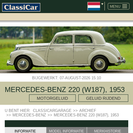
NAVIGATIE
OVERSLAAN
MENU
BIJGEWERKT: 07-AUGUST-2026 15:10
MERCEDES-BENZ 220 (W187), 1953
MOTORGELUID
GELUID RIJDEND
U BENT HIER:
CLASSICARGARAGE
>>
ARCHIEF
>>
MERCEDES-BENZ
>>
MERCEDES-BENZ 220 (W187), 1953
INFORMATIE
MODEL INFORMATIE
MERKHISTORIE