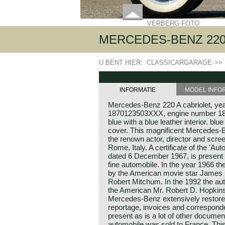
VERBERG FOTO
MERCEDES-BENZ 220 
U BENT HIER:
CLASSICARGARAGE
>>
INFORMATIE
MODEL INFO
Mercedes-Benz 220 A cabriolet, ye
1870123503XXX, engine number 18
blue with a blue leather interior. b
cover. This magnificent Mercedes-
the renown actor, director and screen
Rome, Italy. A certificate of the 'Aut
dated 6 December 1967, is present an
fine automobile. In the year 1966 
by the American movie star James 
Robert Mitchum. In the 1992 the a
the American Mr. Robert D. Hopkin
Mercedes-Benz extensively restored
reportage, invoices and corresponde
present as is a lot of other documen
automobile was sold to France. Thi