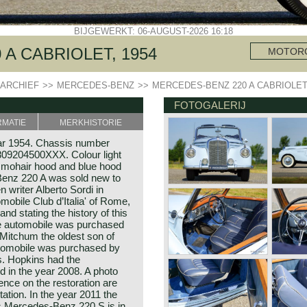
BIJGEWERKT: 06-AUGUST-2026 16:18
A CABRIOLET, 1954
MOTOR
ARCHIEF
>>
MERCEDES-BENZ
>>
MERCEDES-BENZ 220 A CABRIOLET,
FOTOGALERIJ
RMATIE
MERKHISTORIE
ar 1954. Chassis number
09204500XXX. Colour light
lue mohair hood and blue hood
Benz 220 A was sold new to
 writer Alberto Sordi in
omobile Club d’Italia' of Rome,
d stating the history of this
the automobile was purchased
Mitchum the oldest son of
utomobile was purchased by
s. Hopkins had the
 in the year 2008. A photo
nce on the restoration are
tation. In the year 2011 the
s Mercedes-Benz 220 S is in