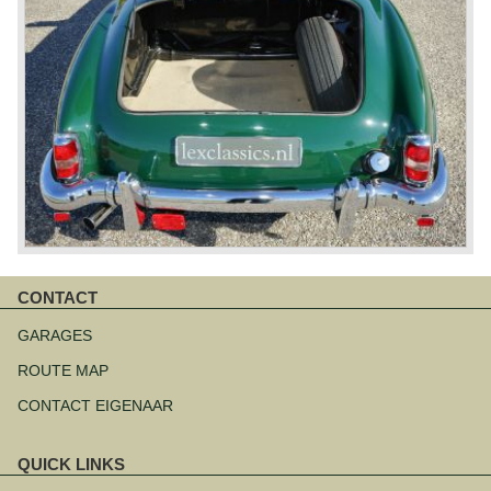
CONTACT
Navigatie
overslaan
GARAGES
ROUTE MAP
CONTACT EIGENAAR
QUICK LINKS
Navigatie