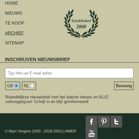
overslaan
HOME
NIEUWS
TE KOOP
ARCHIEF
SITEMAP
INSCHRIJVEN NIEUWSBRIEF
GB
NL
Maandelijkse nieuwsbrief met het laatste nieuws en ALLE
verkoopprijzen! Schrijf in en blijf geïnformeerd!
© Marc Vorgers 2000 - 2026
DISCLAIMER