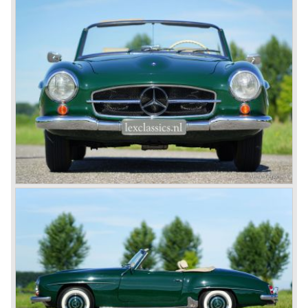
echter een goed passende hardtop beschikbaar waardoor
de auto in een echte coupé veranderde.
In 1964 introduceerde Mercedes-Benz een limousine om
de rijksten der aarde te behagen; de Mercedes-Benz 600
(W 100).. Deze limousine was ruim zes meter lang en
voorzien van alle denkbare luxe. Tevens zagen in de jaren
zestig onder andere de W 110, W 111 en W112 series het
levenslicht en de SL opvolger werd voorgesteld; de 230 SL
(W113).
In de jaren zeventig werd naast de zeer succesvolle W
123 serie de Mercedes SL opvolger voorgesteld die 19
jaar in productie zou blijven; de R 107 serie. Deze
Mercedes-Benz SL was verkrijgbaar met verschillende
zes cilinder lijn- en V8 motoren.
In de jaren tachtig en negentig van de vorige eeuw ging
Mercedes-Benz onverdroten door met het bouwen van
kwaliteits- automobielen en sportwagens. Het merk bouwt
tot de dag van vandaag nog immer automobielen met
dezelfde merkkwaliteiten als in de jaren vijftig. Mercedes-
Benz is een merk met een onbewogen historie, slechts
even uit haar evenwicht gebracht door de tweede
wereldoorlog, dat een enorm vertrouwen inboezemt en
tegenwoordig als onderdeel van het grote Daimler-Benz
concern nog altijd automobielen van topklasse bouwt.