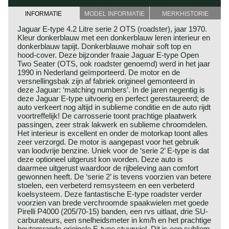
INFORMATIE
MODEL INFORMATIE
MERKHISTORIE
Jaguar E-type 4.2 Litre serie 2 OTS (roadster), jaar 1970.
Kleur donkerblauw met een donkerblauw leren interieur en
donkerblauw tapijt. Donkerblauwe mohair soft top en
hood-cover. Deze bijzonder fraaie Jaguar E-type Open
Two Seater (OTS, ook roadster genoemd) werd in het jaar
1990 in Nederland geïmporteerd. De motor en de
versnellingsbak zijn af fabriek origineel gemonteerd in
deze Jaguar: ‘matching numbers’. In de jaren negentig is
deze Jaguar E-type uitvoerig en perfect gerestaureerd; de
auto verkeert nog altijd in sublieme conditie en de auto rijdt
voortreffelijk! De carrosserie toont prachtige plaatwerk
passingen, zeer strak lakwerk en sublieme chroomdelen.
Het interieur is excellent en onder de motorkap toont alles
zeer verzorgd. De motor is aangepast voor het gebruik
van loodvrije benzine. Uniek voor de ‘serie 2’ E-type is dat
deze optioneel uitgerust kon worden. Deze auto is
daarmee uitgerust waardoor de rijbeleving aan comfort
gewonnen heeft. De ‘serie 2’ is tevens voorzien van betere
stoelen, een verbeterd remsysteem en een verbeterd
koelsysteem. Deze fantastische E-type roadster verder
voorzien van brede verchroomde spaakwielen met goede
Pirelli P4000 (205/70-15) banden, een rvs uitlaat, drie SU-
carburateurs, een snelheidsmeter in km/h en het prachtige
houtomrande originele E-type stuurwiel. Dit is een subliem