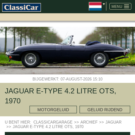
NAVIGATIE
OVERSLAAN
MENU
BIJGEWERKT: 07-AUGUST-2026 15:10
JAGUAR E-TYPE 4.2 LITRE OTS,
1970
MOTORGELUID
GELUID RIJDEND
U BENT HIER:
CLASSICARGARAGE
>>
ARCHIEF
>>
JAGUAR
>>
JAGUAR E-TYPE 4.2 LITRE OTS, 1970