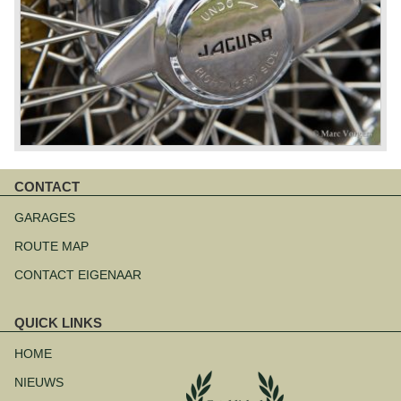
CONTACT
Navigatie
overslaan
GARAGES
ROUTE MAP
CONTACT EIGENAAR
QUICK LINKS
Navigatie
overslaan
HOME
NIEUWS