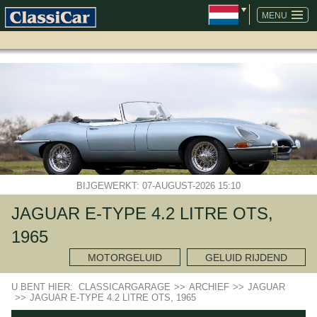
NAVIGATIE
OVERSLAAN
MENU
BIJGEWERKT: 07-AUGUST-2026 15:10
JAGUAR E-TYPE 4.2 LITRE OTS,
1965
MOTORGELUID
GELUID RIJDEND
U BENT HIER:
CLASSICARGARAGE
>>
ARCHIEF
>>
JAGUAR
>>
JAGUAR E-TYPE 4.2 LITRE OTS, 1965