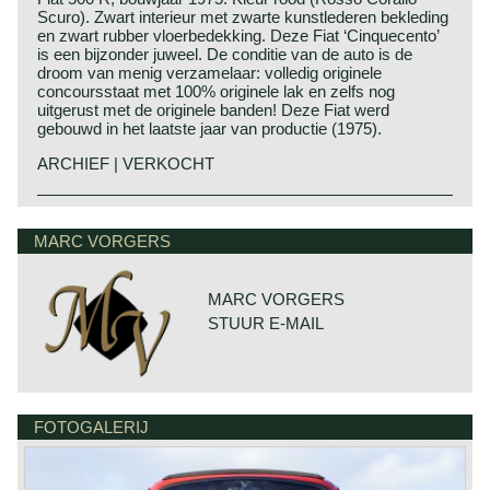
Scuro). Zwart interieur met zwarte kunstlederen bekleding
en zwart rubber vloerbedekking. Deze Fiat ‘Cinquecento’
is een bijzonder juweel. De conditie van de auto is de
droom van menig verzamelaar: volledig originele
concoursstaat met 100% originele lak en zelfs nog
uitgerust met de originele banden! Deze Fiat werd
gebouwd in het laatste jaar van productie (1975).
ARCHIEF | VERKOCHT
De Fiat 500 R werd gebouwd van 1972 tot en met 1975.
De R staat voor ‘revised’ oftewel herzien / verbeterd. De
MARC VORGERS
500 R kan worden herkend aan de nieuw gestileerde
stalen wielen, de bumpers uit een stuk, de afwezigheid
van bumperrozetten en aan het nieuwe, jaren 1970, logo
op de voorkant. De 500 R werd gepresenteerd in dezelfde
MARC VORGERS
tijd als de nieuwe Fiat 126. Beide auto’s deelden dezelfde
STUUR E-MAIL
nieuwe 594 cc. Tweecilinder motor maar met
verschillende specificaties.
Technische gegevens*
2 cilinder motor
FOTOGALERIJ
cilinderinhoud: 594 cc.
1 carburateur
vermogen: 18 pk. Bij 4000 tpm.