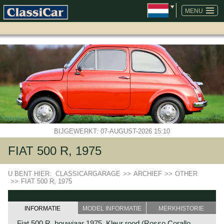
NAVIGATIE
OVERSLAAN
MENU
BIJGEWERKT: 07-AUGUST-2026 15:10
FIAT 500 R, 1975
U BENT HIER:
CLASSICARGARAGE
>>
ARCHIEF
>>
OTHER
>>
FIAT 500 R, 1975
INFORMATIE
MODEL INFORMATIE
MERKHISTORIE
Fiat 500 R, bouwjaar 1975. Kleur rood (Rosso Corallo