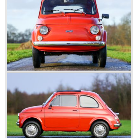
topsnelheid: 100 km/u.
gewicht: 512 kg.
*Bron: All the Fiats